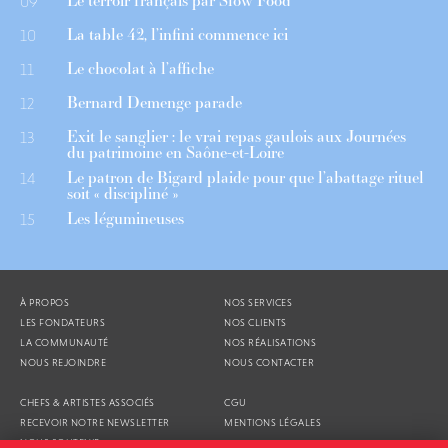
Le terroir français par Slow Food
09
La table 42, l’infini commence ici
10
Le chocolat à l’affiche
11
Bernard Demenge parade
12
Exit le sanglier : le vrai repas gaulois aux Journées
13
du patrimoine en Saône-et-Loire
Le patron de Bigard plaide pour que l’abattage rituel
14
soit « discipliné »
Les légumineuses
15
À PROPOS
NOS SERVICES
LES FONDATEURS
NOS CLIENTS
LA COMMUNAUTÉ
NOS RÉALISATIONS
NOUS REJOINDRE
NOUS CONTACTER
CHEFS & ARTISTES ASSOCIÉS
CGU
RECEVOIR NOTRE NEWSLETTER
MENTIONS LÉGALES
NOUS SOUTENIR