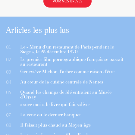
VOIR NOS BRÈVES
Articles les plus lus
Le « Menu d’un restaurant de Paris pendant le
01
Siège », le 25 décembre 1870
Le premier film pornographique français se passait
02
au restaurant
Geneviève Michon, l’arbre comme raison d’être
03
Au cœur de la cuisine centrale de Nantes
04
Quand les champs de blé entraient au Musée
05
d’Orsay
« suce moi », le livre qui fait saliver
06
La cène ou le dernier banquet
07
Il faisait plus chaud au Moyen-âge
08