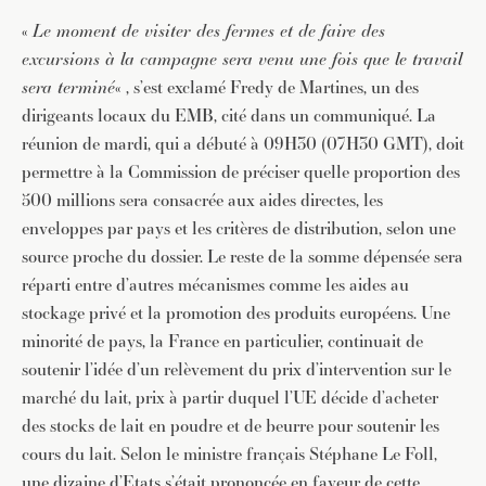
«
Le moment de visiter des fermes et de faire des
excursions à la campagne sera venu une fois que le travail
sera terminé
« , s’est exclamé Fredy de Martines, un des
dirigeants locaux du EMB, cité dans un communiqué. La
réunion de mardi, qui a débuté à 09H30 (07H30 GMT), doit
permettre à la Commission de préciser quelle proportion des
500 millions sera consacrée aux aides directes, les
enveloppes par pays et les critères de distribution, selon une
source proche du dossier. Le reste de la somme dépensée sera
réparti entre d’autres mécanismes comme les aides au
stockage privé et la promotion des produits européens. Une
minorité de pays, la France en particulier, continuait de
soutenir l’idée d’un relèvement du prix d’intervention sur le
marché du lait, prix à partir duquel l’UE décide d’acheter
des stocks de lait en poudre et de beurre pour soutenir les
cours du lait. Selon le ministre français Stéphane Le Foll,
une dizaine d’Etats s’était prononcée en faveur de cette