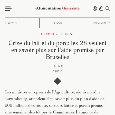
SUIVANT
RETOUR
PRÉCÉDENT
EN CONTINU
BRÈVE
Crise du lait et du porc: les 28 veulent
en savoir plus sur l’aide promise par
Bruxelles
PAR
AFP
15.09.15
Les ministres européens de l’Agriculture, réunis mardi à
Luxembourg, attendent d’en savoir plus du plan d’aide de
500 millions d’euros aux secteurs laitier et porcin promis
une semaine plus tôt par la Commission. L’annonce de