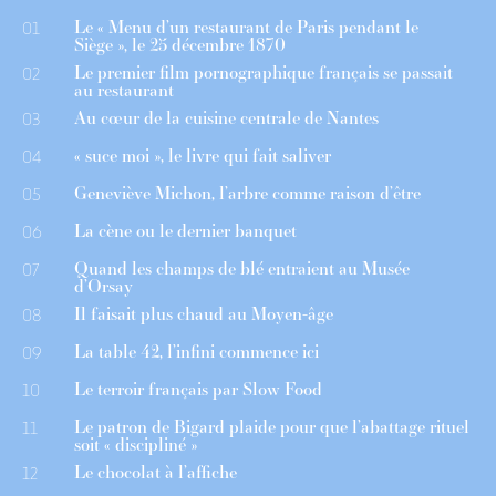
Le « Menu d’un restaurant de Paris pendant le
01
Siège », le 25 décembre 1870
Le premier film pornographique français se passait
02
au restaurant
Au cœur de la cuisine centrale de Nantes
03
« suce moi », le livre qui fait saliver
04
Geneviève Michon, l’arbre comme raison d’être
05
La cène ou le dernier banquet
06
Quand les champs de blé entraient au Musée
07
d’Orsay
Il faisait plus chaud au Moyen-âge
08
La table 42, l’infini commence ici
09
Le terroir français par Slow Food
10
Le patron de Bigard plaide pour que l’abattage rituel
11
soit « discipliné »
Le chocolat à l’affiche
12