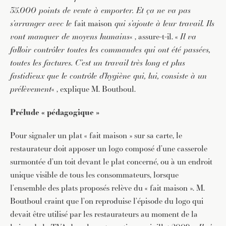
35.000 points de vente à emporter. Et ça ne va pas
s’arranger avec le
fait maison
qui s’ajoute à leur travail. Ils
vont manquer de moyens humains
« , assure-t-il. «
Il va
falloir contrôler toutes les commandes qui ont été passées,
toutes les factures. C’est un travail très long et plus
fastidieux que le contrôle d’hygiène qui, lui, consiste à un
prélèvement
« , explique M. Boutboul.
Prélude « pédagogique »
Pour signaler un plat « fait maison » sur sa carte, le
restaurateur doit apposer un logo composé d’une casserole
surmontée d’un toit devant le plat concerné, ou à un endroit
unique visible de tous les consommateurs, lorsque
l’ensemble des plats proposés relève du « fait maison ». M.
Boutboul craint que l’on reproduise l’épisode du logo qui
devait être utilisé par les restaurateurs au moment de la