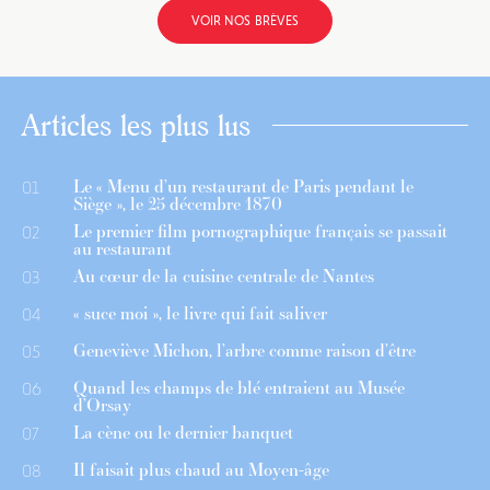
VOIR NOS BRÈVES
Articles les plus lus
Le « Menu d’un restaurant de Paris pendant le
01
Siège », le 25 décembre 1870
Le premier film pornographique français se passait
02
au restaurant
Au cœur de la cuisine centrale de Nantes
03
« suce moi », le livre qui fait saliver
04
Geneviève Michon, l’arbre comme raison d’être
05
Quand les champs de blé entraient au Musée
06
d’Orsay
La cène ou le dernier banquet
07
Il faisait plus chaud au Moyen-âge
08