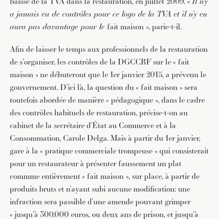
baisse de la TVA dans la restauration, en juillet 2009. «
Il n’y
a jamais eu de contrôles pour ce logo de la TVA et il n’y en
aura pas davantage pour le
fait maison », parie-t-il.
Afin de laisser le temps aux professionnels de la restauration
de s’organiser, les contrôles de la DGCCRF sur le « fait
maison » ne débuteront que le 1er janvier 2015, a prévenu le
gouvernement. D’ici là, la question du « fait maison » sera
toutefois abordée de manière « pédagogique », dans le cadre
des contrôles habituels de restauration, précise-t-on au
cabinet de la secrétaire d’État au Commerce et à la
Consommation, Carole Delga. Mais à partir du 1er janvier,
gare à la « pratique commerciale trompeuse » qui consisterait
pour un restaurateur à présenter faussement un plat
commme entièrement « fait maison », sur place, à partir de
produits bruts et n’ayant subi aucune modification: une
infraction sera passible d’une amende pouvant grimper
« jusqu’à 300.000 euros, ou deux ans de prison, et jusqu’à