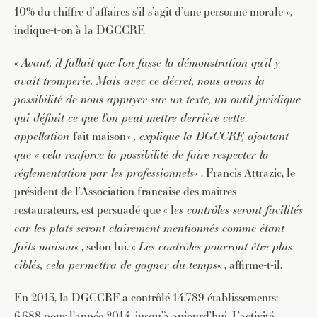
10% du chiffre d’affaires s’il s’agit d’une personne morale »,
indique-t-on à la DGCCRF.
«
Avant, il fallait que l’on fasse la démonstration qu’il y
avait tromperie. Mais avec ce décret, nous avons la
possibilité de nous appuyer sur un texte, un outil juridique
qui définit ce que l’on peut mettre derrière cette
appellation
fait maison
« , explique la DGCCRF, ajoutant
que « cela renforce la possibilité de faire respecter la
réglementation par les professionnels
« . Francis Attrazic, le
président de l’Association française des maîtres
restaurateurs, est persuadé que « l
es contrôles seront facilités
car les plats seront clairement mentionnés comme étant
faits maison
« , selon lui. «
Les contrôles pourront être plus
ciblés, cela permettra de gagner du temps
« , affirme-t-il.
En 2013, la DGCCRF a contrôlé 14.789 établissements;
6.688 pour l’année 2014, jusqu’à aujourd’hui. L’activité