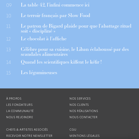
La table 42, l’infini commence ici
09
Le terroir français par Slow Food
10
Le patron de Bigard plaide pour que l’abattage rituel
11
soit « discipliné »
Le chocolat à l’affiche
12
Célèbre pour sa cuisine, le Liban éclaboussé par des
13
scandales alimentaires
Quand les scientifiques kiffent le kéfir !
14
Les légumineuses
15
À PROPOS
NOS SERVICES
LES FONDATEURS
NOS CLIENTS
LA COMMUNAUTÉ
NOS RÉALISATIONS
NOUS REJOINDRE
NOUS CONTACTER
CHEFS & ARTISTES ASSOCIÉS
CGU
RECEVOIR NOTRE NEWSLETTER
MENTIONS LÉGALES