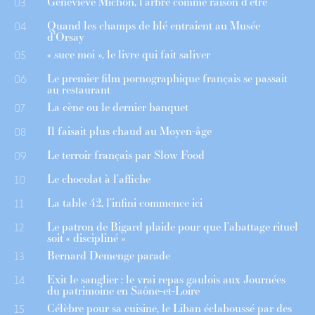
Geneviève Michon, l’arbre comme raison d’être
03
Quand les champs de blé entraient au Musée
04
d’Orsay
« suce moi », le livre qui fait saliver
05
Le premier film pornographique français se passait
06
au restaurant
La cène ou le dernier banquet
07
Il faisait plus chaud au Moyen-âge
08
Le terroir français par Slow Food
09
Le chocolat à l’affiche
10
La table 42, l’infini commence ici
11
Le patron de Bigard plaide pour que l’abattage rituel
12
soit « discipliné »
Bernard Demenge parade
13
Exit le sanglier : le vrai repas gaulois aux Journées
14
du patrimoine en Saône-et-Loire
Célèbre pour sa cuisine, le Liban éclaboussé par des
15