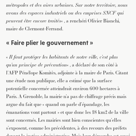
métropoles et des aires urbaines. Sur notre territoire, nous
avons des espaces industriels ou des emprises SNCF qui
peuvent être encore traités
« , a renchéri Olivier Bianchi,
maire de Clermont-Ferrand.
« Faire plier le gouvernement »
«
Il faut protéger les habitants de notre ville, c’est plus
qu’un principe de précaution
« , a déclaré de son côté à
l’AFP Pénélope Komitès, adjointe à la maire de Paris. Citant
une étude non publique, elle a estimé que la surface
potentielle concernée atteindrait environ 600 hectares à
Paris. A Grenoble, la mairie n’a pas de chiffrage précis mais
argue du fait que « quand on parle d’épandage, les
émanations vont partout » et que donc les 18 km2 de la ville
sont concernés. Les mairies sont bien conscientes qu’elles
s’exposent, comme les précédentes, à des recours des préfets
devant la justice administrative. Mais leur démarche est aussi