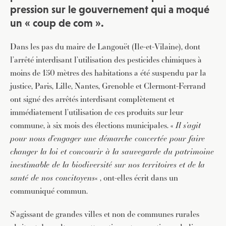
pression sur le gouvernement qui a moqué
un « coup de com ».
Dans les pas du maire de Langouët (Ile-et-Vilaine), dont
l’arrêté interdisant l’utilisation des pesticides chimiques à
moins de 150 mètres des habitations a été suspendu par la
justice, Paris, Lille, Nantes, Grenoble et Clermont-Ferrand
ont signé des arrêtés interdisant complètement et
immédiatement l’utilisation de ces produits sur leur
commune, à six mois des élections municipales. «
Il s’agit
pour nous d’engager une démarche concertée pour faire
changer la loi et concourir à la sauvegarde du patrimoine
inestimable de la biodiversité sur nos territoires et de la
santé de nos concitoyens
« , ont-elles écrit dans un
communiqué commun.
S’agissant de grandes villes et non de communes rurales