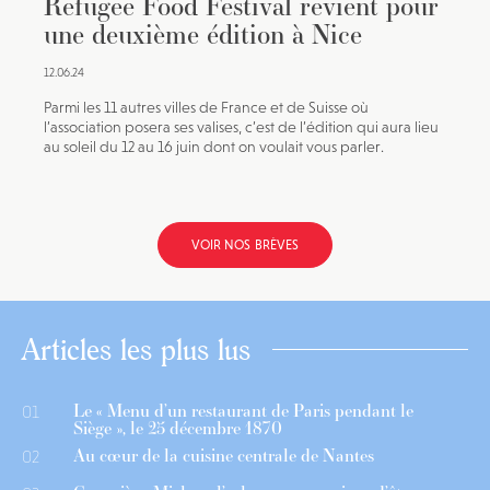
Refugee Food Festival revient pour
une deuxième édition à Nice
12.06.24
Parmi les 11 autres villes de France et de Suisse où
l’association posera ses valises, c’est de l’édition qui aura lieu
au soleil du 12 au 16 juin dont on voulait vous parler.
VOIR NOS BRÈVES
Articles les plus lus
Le « Menu d’un restaurant de Paris pendant le
01
Siège », le 25 décembre 1870
Au cœur de la cuisine centrale de Nantes
02