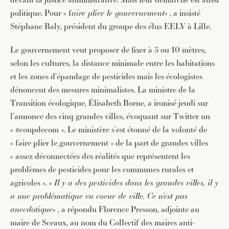
politique. Pour « f
aire plier le gouvernement
« , a insisté
Stéphane Baly, président du groupe des élus EELV à Lille.
Le gouvernement veut proposer de fixer à 5 ou 10 mètres,
selon les cultures, la distance minimale entre les habitations
et les zones d’épandage de pesticides mais les écologistes
dénoncent des mesures minimalistes. La ministre de la
Transition écologique, Élisabeth Borne, a ironisé jeudi sur
l’annonce des cinq grandes villes, évoquant sur Twitter un
« #coupdecom ». Le ministère s’est étonné de la volonté de
« faire plier le gouvernement » de la part de grandes villes
« assez déconnectées des réalités que représentent les
problèmes de pesticides pour les communes rurales et
agricoles ». «
Il y a des pesticides dans les grandes villes, il y
a une problématique en coeur de ville. Ce n’est pas
anecdotique
« , a répondu Florence Presson, adjointe au
maire de Sceaux, au nom du Collectif des maires anti-