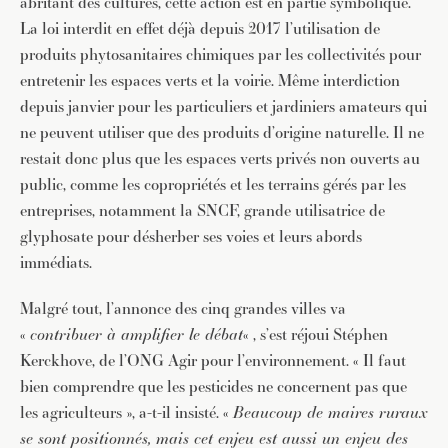
abritant des cultures, cette action est en partie symbolique.
La loi interdit en effet déjà depuis 2017 l’utilisation de
produits phytosanitaires chimiques par les collectivités pour
entretenir les espaces verts et la voirie. Même interdiction
depuis janvier pour les particuliers et jardiniers amateurs qui
ne peuvent utiliser que des produits d’origine naturelle. Il ne
restait donc plus que les espaces verts privés non ouverts au
public, comme les copropriétés et les terrains gérés par les
entreprises, notamment la SNCF, grande utilisatrice de
glyphosate pour désherber ses voies et leurs abords
immédiats.
Malgré tout, l’annonce des cinq grandes villes va
«
contribuer à amplifier le débat
« , s’est réjoui Stéphen
Kerckhove, de l’ONG Agir pour l’environnement. « Il faut
bien comprendre que les pesticides ne concernent pas que
les agriculteurs », a-t-il insisté. «
Beaucoup de maires ruraux
se sont positionnés, mais cet enjeu est aussi un enjeu des