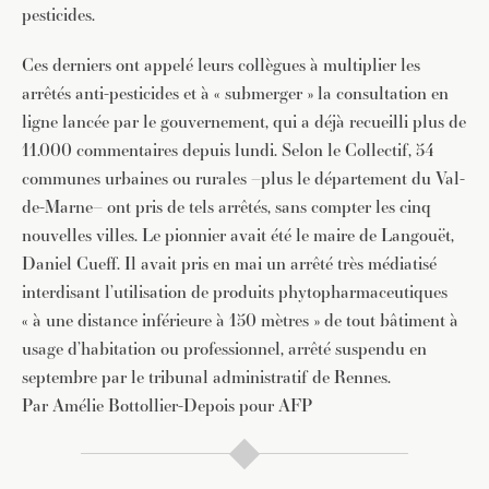
pesticides.
Ces derniers ont appelé leurs collègues à multiplier les
arrêtés anti-pesticides et à « submerger » la consultation en
ligne lancée par le gouvernement, qui a déjà recueilli plus de
11.000 commentaires depuis lundi. Selon le Collectif, 54
JE M'INSCRIS À LA NEWSLETTER
communes urbaines ou rurales –plus le département du Val-
de-Marne– ont pris de tels arrêtés, sans compter les cinq
Pour recevoir toutes les deux semaines notre lettre
d’info avec une sélection d’articles …
nouvelles villes. Le pionnier avait été le maire de Langouët,
Daniel Cueff. Il avait pris en mai un arrêté très médiatisé
interdisant l’utilisation de produits phytopharmaceutiques
« à une distance inférieure à 150 mètres » de tout bâtiment à
usage d’habitation ou professionnel, arrêté suspendu en
septembre par le tribunal administratif de Rennes.
Par Amélie Bottollier-Depois pour AFP