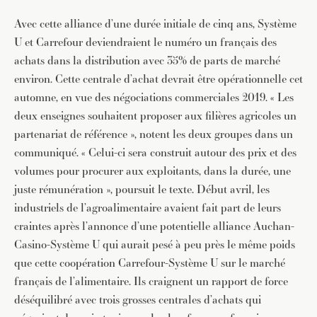
Avec cette alliance d’une durée initiale de cinq ans, Système
U et Carrefour deviendraient le numéro un français des
achats dans la distribution avec 35% de parts de marché
environ. Cette centrale d’achat devrait être opérationnelle cet
automne, en vue des négociations commerciales 2019. « Les
deux enseignes souhaitent proposer aux filières agricoles un
partenariat de référence », notent les deux groupes dans un
communiqué. « Celui-ci sera construit autour des prix et des
volumes pour procurer aux exploitants, dans la durée, une
juste rémunération », poursuit le texte. Début avril, les
industriels de l’agroalimentaire avaient fait part de leurs
craintes après l’annonce d’une potentielle alliance Auchan-
Casino-Système U qui aurait pesé à peu près le même poids
que cette coopération Carrefour-Système U sur le marché
français de l’alimentaire. Ils craignent un rapport de force
déséquilibré avec trois grosses centrales d’achats qui