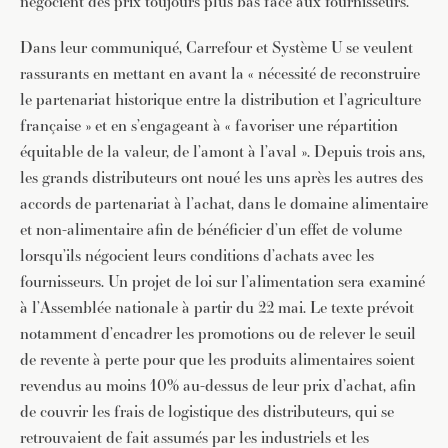
négocient des prix toujours plus bas face aux fournisseurs.
Dans leur communiqué, Carrefour et Système U se veulent
rassurants en mettant en avant la « nécessité de reconstruire
le partenariat historique entre la distribution et l’agriculture
française » et en s’engageant à « favoriser une répartition
équitable de la valeur, de l’amont à l’aval ». Depuis trois ans,
les grands distributeurs ont noué les uns après les autres des
accords de partenariat à l’achat, dans le domaine alimentaire
et non-alimentaire afin de bénéficier d’un effet de volume
lorsqu’ils négocient leurs conditions d’achats avec les
fournisseurs. Un projet de loi sur l’alimentation sera examiné
à l’Assemblée nationale à partir du 22 mai. Le texte prévoit
notamment d’encadrer les promotions ou de relever le seuil
de revente à perte pour que les produits alimentaires soient
revendus au moins 10% au-dessus de leur prix d’achat, afin
de couvrir les frais de logistique des distributeurs, qui se
retrouvaient de fait assumés par les industriels et les