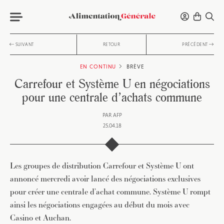
SUIVANT
RETOUR
PRÉCÉDENT
EN CONTINU
BRÈVE
Carrefour et Système U en négociations
pour une centrale d’achats commune
PAR
AFP
25.04.18
Les groupes de distribution Carrefour et Système U ont
annoncé mercredi avoir lancé des négociations exclusives
pour créer une centrale d’achat commune. Système U rompt
ainsi les négociations engagées au début du mois avec
Casino et Auchan.