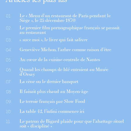
Le « Menu d’un restaurant de Paris pendant le
01
Siège », le 25 décembre 1870
Le premier film pornographique français se passait
02
au restaurant
« suce moi », le livre qui fait saliver
03
Geneviève Michon, l’arbre comme raison d’être
04
Au cœur de la cuisine centrale de Nantes
05
Quand les champs de blé entraient au Musée
06
d’Orsay
La cène ou le dernier banquet
07
Il faisait plus chaud au Moyen-âge
08
Le terroir français par Slow Food
09
La table 42, l’infini commence ici
10
Le patron de Bigard plaide pour que l’abattage rituel
11
soit « discipliné »