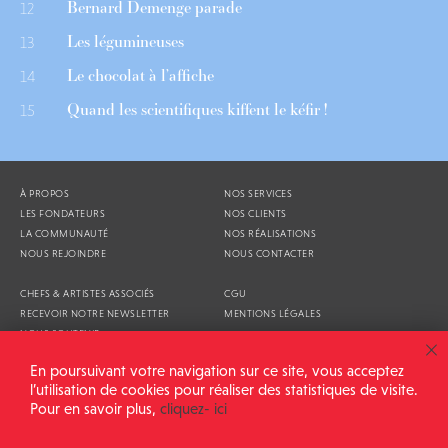
Bernard Demenge parade
12
Les légumineuses
13
Le chocolat à l’affiche
14
Quand les scientifiques kiffent le kéfir !
15
À PROPOS
NOS SERVICES
LES FONDATEURS
NOS CLIENTS
LA COMMUNAUTÉ
NOS RÉALISATIONS
NOUS REJOINDRE
NOUS CONTACTER
CHEFS & ARTISTES ASSOCIÉS
CGU
RECEVOIR NOTRE NEWSLETTER
MENTIONS LÉGALES
NOUS SOUTENIR
AGENDA
En poursuivant votre navigation sur ce site, vous acceptez
l’utilisation de cookies pour réaliser des statistiques de visite.
Pour en savoir plus,
cliquez- ici
ALIMENTATION GÉNÉRALE © 2026
TOUS DROITS RÉSERVÉS