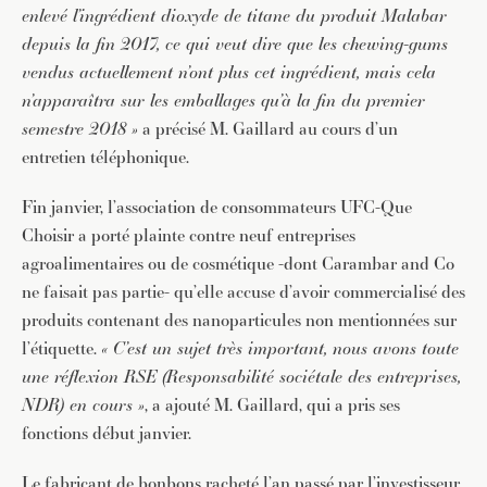
enlevé l’ingrédient dioxyde de titane du produit Malabar
depuis la fin 2017, ce qui veut dire que les chewing-gums
vendus actuellement n’ont plus cet ingrédient, mais cela
n’apparaîtra sur les emballages qu’à la fin du premier
semestre 2018 »
a précisé M. Gaillard au cours d’un
entretien téléphonique.
Fin janvier, l’association de consommateurs UFC-Que
Choisir a porté plainte contre neuf entreprises
agroalimentaires ou de cosmétique -dont Carambar and Co
ne faisait pas partie- qu’elle accuse d’avoir commercialisé des
produits contenant des nanoparticules non mentionnées sur
l’étiquette.
« C’est un sujet très important, nous avons toute
une réflexion RSE (Responsabilité sociétale des entreprises,
NDR) en cours »
, a ajouté M. Gaillard, qui a pris ses
fonctions début janvier.
Le fabricant de bonbons racheté l’an passé par l’investisseur