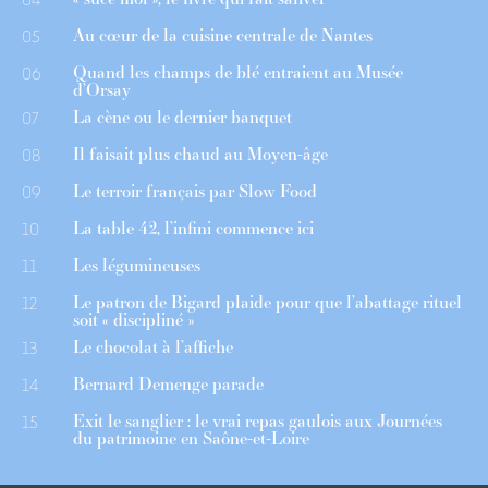
Au cœur de la cuisine centrale de Nantes
05
Quand les champs de blé entraient au Musée
06
d’Orsay
La cène ou le dernier banquet
07
Il faisait plus chaud au Moyen-âge
08
Le terroir français par Slow Food
09
La table 42, l’infini commence ici
10
Les légumineuses
11
Le patron de Bigard plaide pour que l’abattage rituel
12
soit « discipliné »
Le chocolat à l’affiche
13
Bernard Demenge parade
14
Exit le sanglier : le vrai repas gaulois aux Journées
15
du patrimoine en Saône-et-Loire