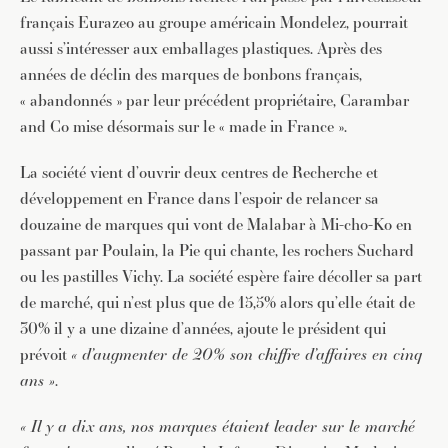
français Eurazeo au groupe américain Mondelez, pourrait
aussi s’intéresser aux emballages plastiques. Après des
années de déclin des marques de bonbons français,
« abandonnés » par leur précédent propriétaire, Carambar
and Co mise désormais sur le « made in France ».
La société vient d’ouvrir deux centres de Recherche et
développement en France dans l’espoir de relancer sa
douzaine de marques qui vont de Malabar à Mi-cho-Ko en
passant par Poulain, la Pie qui chante, les rochers Suchard
ou les pastilles Vichy. La société espère faire décoller sa part
de marché, qui n’est plus que de 15,5% alors qu’elle était de
30% il y a une dizaine d’années, ajoute le président qui
prévoit
« d’augmenter de 20% son chiffre d’affaires en cinq
ans »
.
« Il y a dix ans, nos marques étaient leader sur le marché