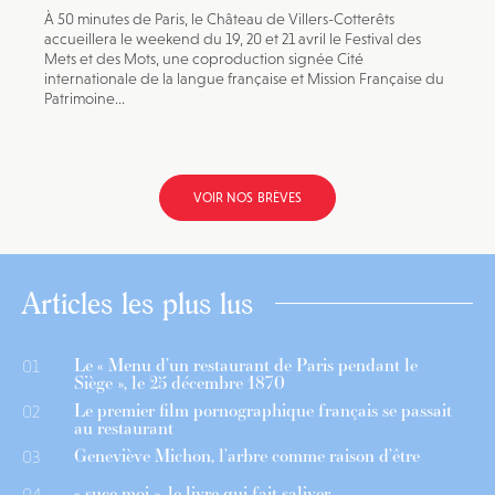
À 50 minutes de Paris, le Château de Villers-Cotterêts
accueillera le weekend du 19, 20 et 21 avril le Festival des
Mets et des Mots, une coproduction signée Cité
internationale de la langue française et Mission Française du
Patrimoine...
VOIR NOS BRÈVES
Articles les plus lus
Le « Menu d’un restaurant de Paris pendant le
01
Siège », le 25 décembre 1870
Le premier film pornographique français se passait
02
au restaurant
Geneviève Michon, l’arbre comme raison d’être
03
« suce moi », le livre qui fait saliver
04