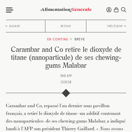
SUIVANT
RETOUR
PRÉCÉDENT
EN CONTINU
BRÈVE
Carambar and Co retire le dioxyde de
titane (nanoparticule) de ses chewing-
gums Malabar
PAR
AFP
15.02.18
Carambar and Co, repassé l’an dernier sous pavillon
français, a retiré le dioxyde de titane -un additif contenant
des nanoparticules- de ses chewing-gums Malabar, a indiqué
lundi à l’AFP son président Thierry Gaillard.
« Nous avons