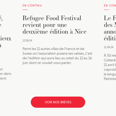
EN CONTINU
EN CON
,
Refugee Food Festival
Le F
e
revient pour une
des 
deuxième édition à Nice
anno
lieux
édit
12.06.24
n
11.04.24
Parmi les 11 autres villes de France et de
Suisse où l’association posera ses valises, c’est
À 50 min
de l’édition qui aura lieu au soleil du 12 au 16
Cotterê
juin dont on voulait vous parler.
21 avril
ui
coprodu
on dans
la lang
Facts
Patrimoi
VOIR NOS BRÈVES