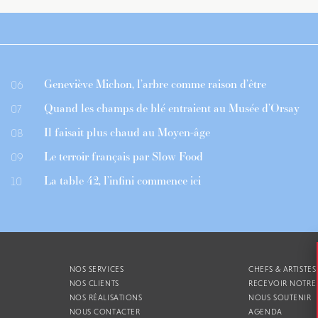
Geneviève Michon, l’arbre comme raison d’être
06
Quand les champs de blé entraient au Musée d’Orsay
07
Il faisait plus chaud au Moyen-âge
08
Le terroir français par Slow Food
09
La table 42, l’infini commence ici
10
NOS SERVICES
CHEFS & ARTISTES
NOS CLIENTS
RECEVOIR NOTRE
NOS RÉALISATIONS
NOUS SOUTENIR
NOUS CONTACTER
AGENDA