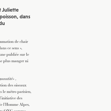
 Juliette
 poisson, dans
 du
ommation de chair
ans ce sens »,
une publiée sur le
 ne plus manger ni
quantité
« ,
tion des oiseaux
 le métro parisien,
initiative des
 de l’Homme Alpes,
sieurs ONG comme