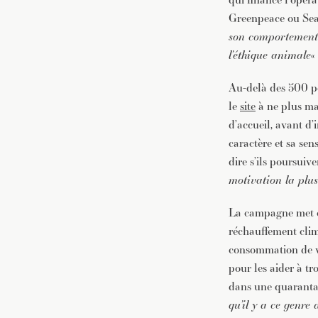
Greenpeace ou Se
son comportement a
l’éthique animale
«
Au-delà des 500 pe
le
site
à ne plus man
d’accueil, avant d’
caractère et sa se
dire s’ils poursui
motivation la plus
La campagne met en
réchauffement clima
consommation de vi
pour les aider à t
dans une quarantai
qu’il y a ce genre