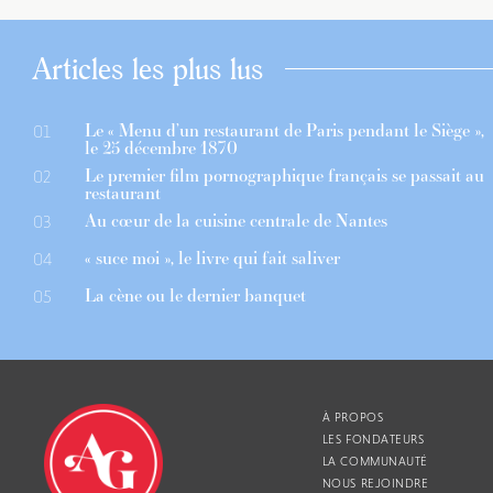
Articles les plus lus
Le « Menu d’un restaurant de Paris pendant le Siège »,
01
le 25 décembre 1870
Le premier film pornographique français se passait au
02
restaurant
Au cœur de la cuisine centrale de Nantes
03
« suce moi », le livre qui fait saliver
04
La cène ou le dernier banquet
05
À PROPOS
LES FONDATEURS
LA COMMUNAUTÉ
NOUS REJOINDRE