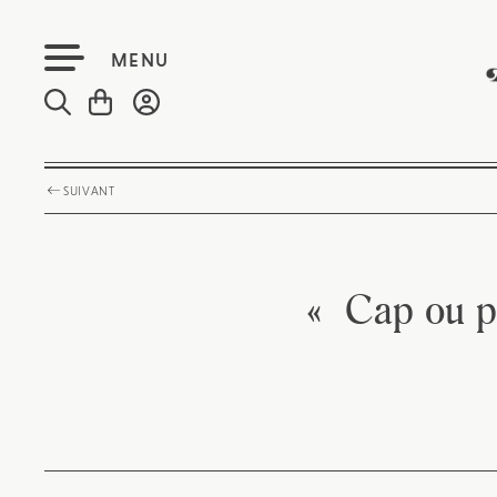
MENU
SUIVANT
« Cap ou pa