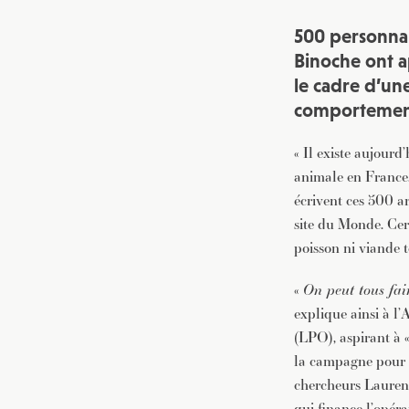
500 personnal
Binoche ont a
le cadre d’u
comportement 
« Il existe aujour
animale en France.
écrivent ces 500 ar
site du Monde. Cert
poisson ni viande t
«
On peut tous fai
explique ainsi à l
(LPO), aspirant à 
la campagne pour un
chercheurs Laurent
qui finance l’opér