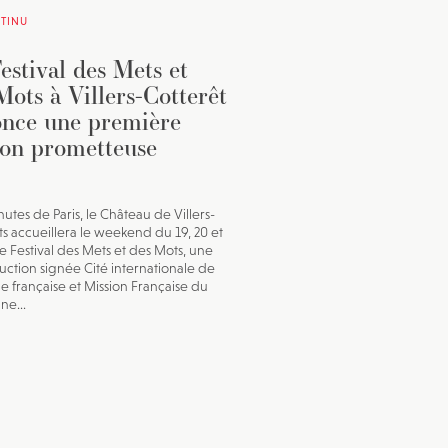
TINU
estival des Mets et
Mots à Villers-Cotterêt
nce une première
ion prometteuse
utes de Paris, le Château de Villers-
ts accueillera le weekend du 19, 20 et
 le Festival des Mets et des Mots, une
ction signée Cité internationale de
ue française et Mission Française du
ne...