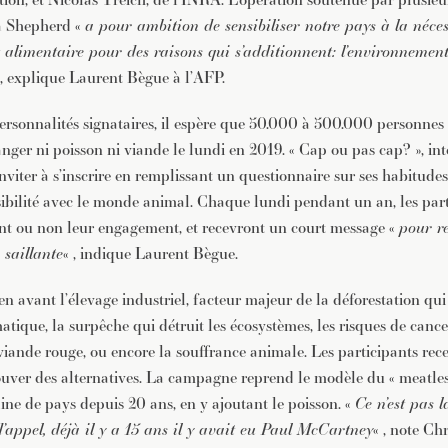
a Shepherd «
a pour ambition de sensibiliser notre pays à la néces
limentaire pour des raisons qui s’additionnent: l’environnement,
 , explique Laurent Bègue à l’AFP.
rsonnalités signataires, il espère que 50.000 à 500.000 personnes 
ger ni poisson ni viande le lundi en 2019. « Cap ou pas cap? », int
inviter à s’inscrire en remplissant un questionnaire sur ses habitudes
nsibilité avec le monde animal. Chaque lundi pendant un an, les par
vent ou non leur engagement, et recevront un court message «
pour re
 saillante
« , indique Laurent Bègue.
 avant l’élevage industriel, facteur majeur de la déforestation qui
tique, la surpêche qui détruit les écosystèmes, les risques de cancer
ande rouge, ou encore la souffrance animale. Les participants rece
rouver des alternatives. La campagne reprend le modèle du « meatl
ne de pays depuis 20 ans, en y ajoutant le poisson. «
Ce n’est pas l
 d’appel, déjà il y a 15 ans il y avait eu Paul McCartney
« , note Ch