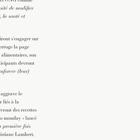
sité de modifier
 la santé et
iront s’engager sur
erroge la page
 alimentaires, son
ticipants devront
nforcer (leur)
 aggrave le
 liés à la
vront des recettes
ess monday » lancé
a première fois
ristiane Lambert,