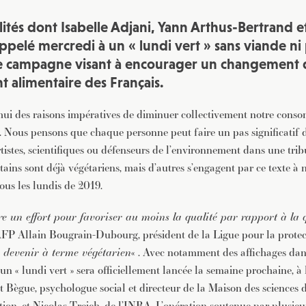
ités dont Isabelle Adjani, Yann Arthus-Bertrand et
ppelé mercredi à un « lundi vert » sans viande ni
ne campagne visant à encourager un changement
alimentaire des Français.
d’hui des raisons impératives de diminuer collectivement notre cons
 Nous pensons que chaque personne peut faire un pas significatif d
tistes, scientifiques ou défenseurs de l’environnement dans une trib
ains sont déjà végétariens, mais d’autres s’engagent par ce texte à
ous les lundis de 2019.
re un effort pour favoriser au moins la qualité par rapport à la 
’AFP Allain Bougrain-Dubourg, président de la Ligue pour la protec
«
devenir à terme végétarien
« . Avec notamment des affichages dans
 « lundi vert » sera officiellement lancée la semaine prochaine, à l’
 Bègue, psychologue social et directeur de la Maison des sciences
ation, et Nicolas Treich, de l’INRA. L’opération soutenue par plu