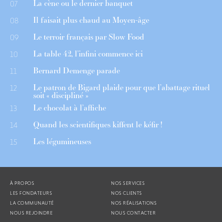
La cène ou le dernier banquet
07
Il faisait plus chaud au Moyen-âge
08
Le terroir français par Slow Food
09
La table 42, l’infini commence ici
10
Bernard Demenge parade
11
Le patron de Bigard plaide pour que l’abattage rituel
12
soit « discipliné »
Le chocolat à l’affiche
13
Quand les scientifiques kiffent le kéfir !
14
Les légumineuses
15
À PROPOS
NOS SERVICES
LES FONDATEURS
NOS CLIENTS
LA COMMUNAUTÉ
NOS RÉALISATIONS
NOUS REJOINDRE
NOUS CONTACTER