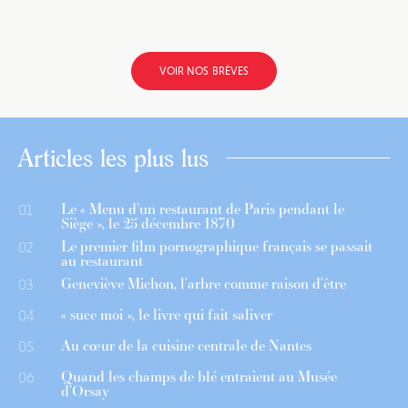
VOIR NOS BRÈVES
Articles les plus lus
Le « Menu d’un restaurant de Paris pendant le
01
Siège », le 25 décembre 1870
Le premier film pornographique français se passait
02
au restaurant
Geneviève Michon, l’arbre comme raison d’être
03
« suce moi », le livre qui fait saliver
04
Au cœur de la cuisine centrale de Nantes
05
Quand les champs de blé entraient au Musée
06
d’Orsay