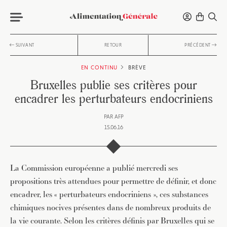
SUIVANT
RETOUR
PRÉCÉDENT
EN CONTINU
BRÈVE
Bruxelles publie ses critères pour
encadrer les perturbateurs endocriniens
PAR
AFP
15.06.16
La Commission européenne a publié mercredi ses
propositions très attendues pour permettre de définir, et donc
encadrer, les « perturbateurs endocriniens », ces substances
chimiques nocives présentes dans de nombreux produits de
la vie courante. Selon les critères définis par Bruxelles qui se