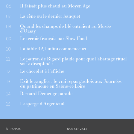
Il faisait plus chaud au Moyen-âge
06
La cène ou le dernier banquet
07
Quand les champs de blé entraient au Musée
08
d’Orsay
Le terroir français par Slow Food
09
La table 42, l’infini commence ici
10
Le patron de Bigard plaide pour que l’abattage rituel
11
soit « discipliné »
Le chocolat à l’affiche
12
Exit le sanglier : le vrai repas gaulois aux Journées
13
du patrimoine en Saône-et-Loire
Bernard Demenge parade
14
L’asperge d’Argenteuil
15
À PROPOS
NOS SERVICES