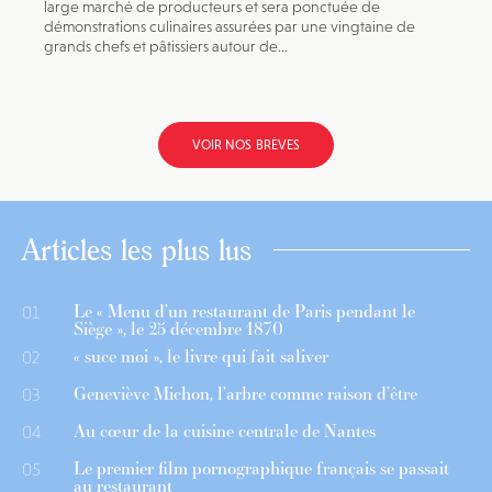
large marché de producteurs et sera ponctuée de
démonstrations culinaires assurées par une vingtaine de
grands chefs et pâtissiers autour de...
VOIR NOS BRÈVES
Articles les plus lus
Le « Menu d’un restaurant de Paris pendant le
01
Siège », le 25 décembre 1870
« suce moi », le livre qui fait saliver
02
Geneviève Michon, l’arbre comme raison d’être
03
Au cœur de la cuisine centrale de Nantes
04
Le premier film pornographique français se passait
05
au restaurant