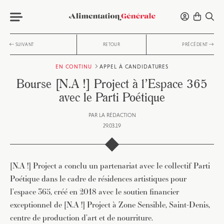
SUIVANT
RETOUR
PRÉCÉDENT
EN CONTINU
APPEL À CANDIDATURES
Bourse [N.A !] Project à l’Espace 365
avec le Parti Poétique
PAR
LA RÉDACTION
29.03.19
[N.A !] Project a conclu un partenariat avec le collectif Parti
Poétique dans le cadre de résidences artistiques pour
l’espace 365, créé en 2018 avec le soutien financier
exceptionnel de [N.A !] Project à Zone Sensible, Saint-Denis,
centre de production d’art et de nourriture.