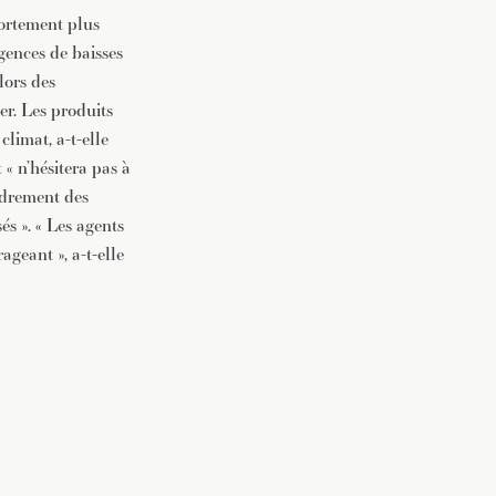
portement plus
igences de baisses
lors des
er. Les produits
climat, a-t-elle
 « n’hésitera pas à
cadrement des
és ». « Les agents
geant », a-t-elle