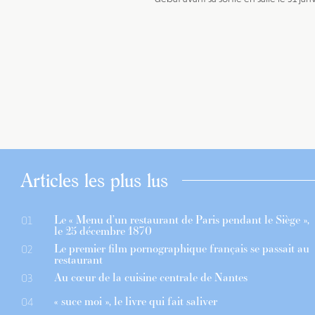
Articles les plus lus
Le « Menu d’un restaurant de Paris pendant le Siège »,
01
le 25 décembre 1870
Le premier film pornographique français se passait au
02
restaurant
Au cœur de la cuisine centrale de Nantes
03
« suce moi », le livre qui fait saliver
04