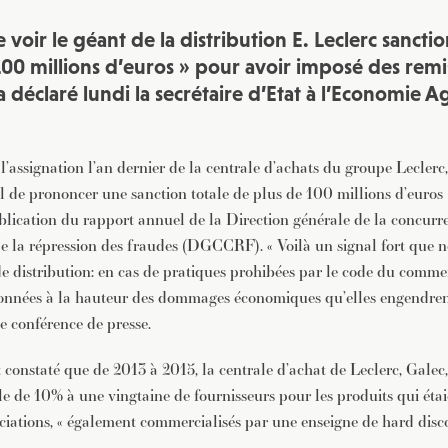
 voir le géant de la distribution E. Leclerc sanct
100 millions d’euros » pour avoir imposé des remi
a déclaré lundi la secrétaire d’Etat à l’Economie 
 l’assignation l’an dernier de la centrale d’achats du groupe Lecle
 de prononcer une sanction totale de plus de 100 millions d’euros »,
ublication du rapport annuel de la Direction générale de la concurre
 la répression des fraudes (DGCCRF). « Voilà un signal fort que 
de distribution: en cas de pratiques prohibées par le code du commer
ionnées à la hauteur des dommages économiques qu’elles engendrent 
e conférence de presse.
nstaté que de 2013 à 2015, la centrale d’achat de Leclerc, Galec,
e de 10% à une vingtaine de fournisseurs pour les produits qui étai
ciations, « également commercialisés par une enseigne de hard disc