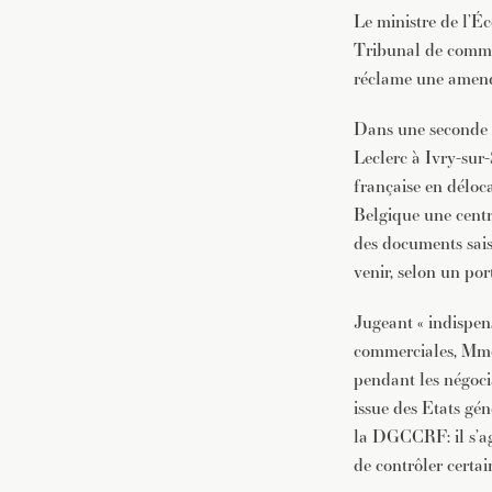
Le ministre de l’É
Tribunal de commer
réclame une amende
Dans une seconde a
Leclerc à Ivry-sur
française en déloc
Belgique une centr
des documents sais
venir, selon un por
Jugeant « indispen
commerciales, Mme
pendant les négoci
issue des Etats gén
la DGCCRF: il s’agi
de contrôler certai