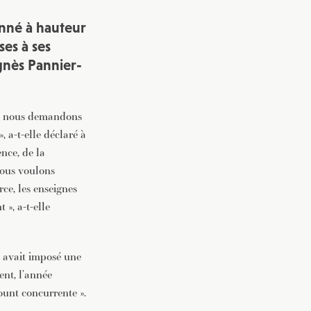
ionné à hauteur
ses à ses
Agnès Pannier-
rc, nous demandons
 a-t-elle déclaré à
nce, de la
nous voulons
ce, les enseignes
», a-t-elle
 avait imposé une
ent, l’année
ount concurrente ».