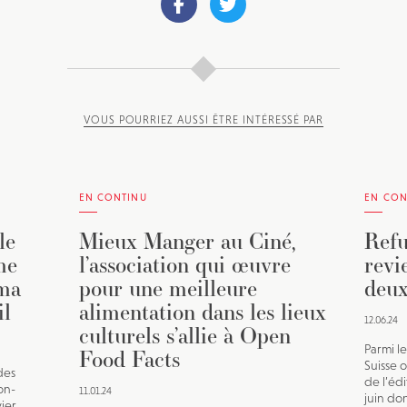
VOUS POURRIEZ AUSSI ÊTRE INTÉRESSÉ PAR
EN CONTINU
EN CON
le
Mieux Manger au Ciné,
Refu
me
l’association qui œuvre
revi
éma
pour une meilleure
deux
il
alimentation dans les lieux
12.06.24
culturels s’allie à Open
Parmi le
Food Facts
Suisse o
des
de l’édi
on-
11.01.24
juin don
vier