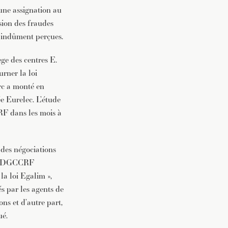
une assignation au
sion des fraudes
s indûment perçues.
ge des centres E.
rner la loi
rc a monté en
e Eurelec. L’étude
RF dans les mois à
 des négociations
 la DGCCRF
la loi Egalim »,
és par les agents de
ns et d’autre part,
ué.