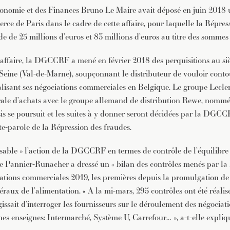
conomie et des Finances Bruno Le Maire avait déposé en juin 2018 
ce de Paris dans le cadre de cette affaire, pour laquelle la Répres
 de 25 millions d’euros et 83 millions d’euros au titre des somme
ffaire, la DGCCRF a mené en février 2018 des perquisitions au siè
-Seine (Val-de-Marne), soupçonnant le distributeur de vouloir contou
alisant ses négociations commerciales en Belgique. Le groupe Lecle
ale d’achats avec le groupe allemand de distribution Rewe, nommé
is se poursuit et les suites à y donner seront décidées par la DGCC
te-parole de la Répression des fraudes.
sable » l’action de la DGCCRF en termes de contrôle de l’équilibre
 Pannier-Runacher a dressé un « bilan des contrôles menés par
ations commerciales 2019, les premières depuis la promulgation de 
éraux de l’alimentation. « A la mi-mars, 295 contrôles ont été réalis
ssait d’interroger les fournisseurs sur le déroulement des négociatio
nes enseignes: Intermarché, Système U, Carrefour… », a-t-elle expliq