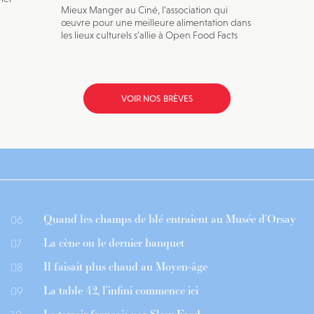
Mieux Manger au Ciné, l’association qui
œuvre pour une meilleure alimentation dans
les lieux culturels s’allie à Open Food Facts
VOIR NOS BRÈVES
Quand les champs de blé entraient au Musée d’Orsay
06
La cène ou le dernier banquet
07
Il faisait plus chaud au Moyen-âge
08
La table 42, l’infini commence ici
09