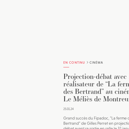
EN CONTINU
CINÉMA
Projection-débat avec 
réalisateur de “La fer
des Bertrand” au cin
Le Méliès de Montreu
25.01.24
Grand succès du Fipadoc, "La ferme 
Bertrand" de Gilles Perret en projecti
débat avant sa sortie en salle le 31 jan