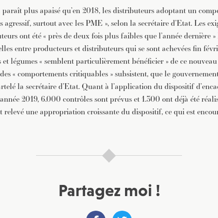
l paraît plus apaisé qu’en 2018, les distributeurs adoptant un com
s agressif, surtout avec les PME », selon la secrétaire d’Etat. Les ex
uteurs ont été « près de deux fois plus faibles que l’année dernière » 
les entre producteurs et distributeurs qui se sont achevées fin févri
its et légumes « semblent particulièrement bénéficier » de ce nouveau 
, des « comportements critiquables » subsistent, que le gouvernement
rtelé la secrétaire d’Etat. Quant à l’application du dispositif d’en
’année 2019, 6.000 contrôles sont prévus et 1.300 ont déjà été réalis
elevé une appropriation croissante du dispositif, ce qui est encoura
Partagez moi !