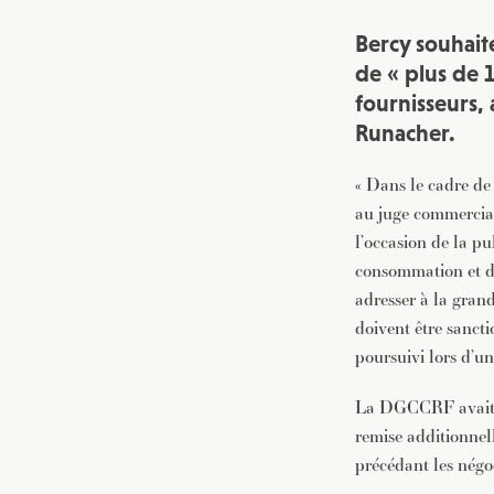
Bercy souhaite
de « plus de 
fournisseurs, 
Runacher.
« Dans le cadre de
au juge commercial
l’occasion de la p
consommation et de
adresser à la gran
doivent être sanct
poursuivi lors d’un
La DGCCRF avait co
remise additionnell
précédant les négo