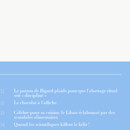
Le patron de Bigard plaide pour que l’abattage rituel
11
soit « discipliné »
Le chocolat à l’affiche
12
Célèbre pour sa cuisine, le Liban éclaboussé par des
13
scandales alimentaires
Quand les scientifiques kiffent le kéfir !
14