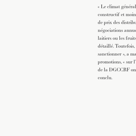
« Le climat généra
constructif et moin
de prix des distrib
négociations annuel
laitiers ou les fru
détaillé. Toutefois
sanctionner », a ma
promotions, « sur l
de la DGCCRF ont r
conclu.