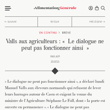
SUIVANT
RETOUR
PRÉCÉDENT
EN CONTINU
BRÈVE
Valls aux agriculteurs : « Le dialogue ne
peut pas fonctionner ainsi »
PAR
AFP
20.07.15
« Le dialogue ne peut pas fonctionner ainsi », a déclaré lundi
Manuel Valls aux éleveurs normands qui refusent de lever
leurs barrages autour de Caen et exigent la venue du
ministre de l’Agriculture Stéphane Le Foll, dont « la porte est
ouverte en permanence ». « Le dialogue ne peut pas