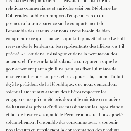
« Nous devons poursuivre ce travail. Le médiateur des
relations commerciales et agricoles saisi par Stéphane Le
Foll rendra public un rapport d’étape mercredi qui
permettra la transparence sur le comportement de
l’ensemble des acteurs, car nous avons besoin de bien
comprendre ce qui se passe et qui fait quoi. Stéphane Le Foll
recevra dès le lendemain les représentants des filières », a-t-il
précisé. « C’est dans le dialogue et dans la persuasion des
acteurs, chiffres sur la table, dans la transparence, que le
gouvernement peut agir. Il ne peut pas fixer lui-même de
manière autoritaire un prix, et c’est pour cela, comme l’a fait
déjà le président de la République, que nous demandons
solennellement aux acteurs des filières respecter les
engagements qui ont été pris devant le ministre en matière
de hausse des prix et d’utiliser massivement les logos viande
et lait de France », a ajouté le Premier ministre. Il a « appelé
solennellement l’ensemble des consommateurs à soutenir
nos éleveurs en privilégiant la consommation des produits