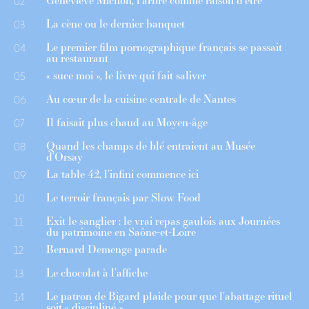
Geneviève Michon, l’arbre comme raison d’être
02
La cène ou le dernier banquet
03
Le premier film pornographique français se passait
04
au restaurant
« suce moi », le livre qui fait saliver
05
Au cœur de la cuisine centrale de Nantes
06
Il faisait plus chaud au Moyen-âge
07
Quand les champs de blé entraient au Musée
08
d’Orsay
La table 42, l’infini commence ici
09
Le terroir français par Slow Food
10
Exit le sanglier : le vrai repas gaulois aux Journées
11
du patrimoine en Saône-et-Loire
Bernard Demenge parade
12
Le chocolat à l’affiche
13
Le patron de Bigard plaide pour que l’abattage rituel
14
soit « discipliné »