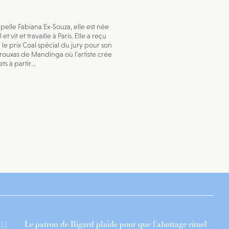
ppelle Fabiana Ex-Souza, elle est née
 et vit et travaille à Paris. Elle a reçu
r le prix Coal spécial du jury pour son
Trouxas de Mandinga où l’artiste crée
ts à partir...
Le patron de Bigard plaide pour que l’abattage rituel
11