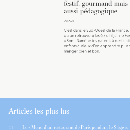
festif, gourmand mais
aussi pédagogique
29.05.24
C’est dans le Sud-Ouest de la France, 
qu’on retrouvera les 6,7 et 8 juin le Fes
#Bon - Ramène tes parents à destinat
enfants curieux d’en apprendre plus s
manger bien et bon.
Articles les plus lus
Le « Menu d’un restaurant de Paris pendant le Siège »,
01