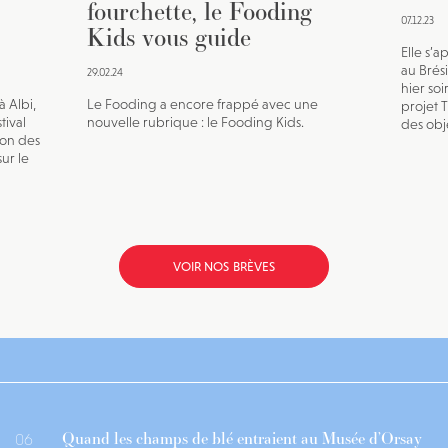
fourchette, le Fooding
07.12.23
Kids vous guide
Elle s’a
au Brésil
29.02.24
hier soi
à Albi,
Le Fooding a encore frappé avec une
projet 
tival
nouvelle rubrique : le Fooding Kids.
des obje
ion des
ur le
VOIR NOS BRÈVES
Quand les champs de blé entraient au Musée d’Orsay
06