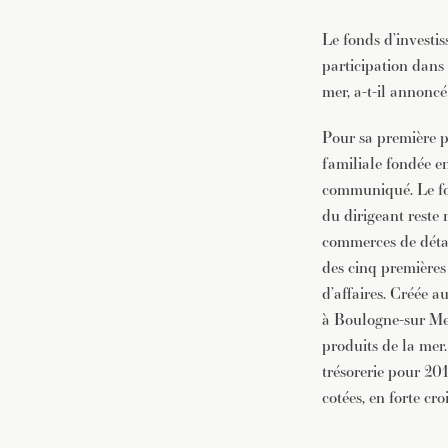
Le fonds d’investi
participation dans
mer, a-t-il annoncé
Pour sa première pr
familiale fondée e
communiqué. Le fon
du dirigeant reste
commerces de détail
des cinq premières 
d’affaires. Créée a
à Boulogne-sur Mer
produits de la mer
trésorerie pour 201
cotées, en forte cr