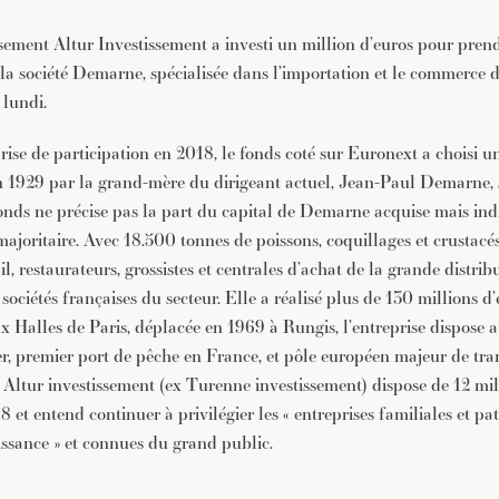
ssement Altur Investissement a investi un million d’euros pour pren
 la société Demarne, spécialisée dans l’importation et le commerce d
 lundi.
ise de participation en 2018, le fonds coté sur Euronext a choisi u
n 1929 par la grand-mère du dirigeant actuel, Jean-Paul Demarne, 
ds ne précise pas la part du capital de Demarne acquise mais ind
 majoritaire. Avec 18.500 tonnes de poissons, coquillages et crustac
, restaurateurs, grossistes et centrales d’achat de la grande distribut
sociétés françaises du secteur. Elle a réalisé plus de 130 millions d’
ux Halles de Paris, déplacée en 1969 à Rungis, l’entreprise dispose 
, premier port de pêche en France, et pôle européen majeur de tra
. Altur investissement (ex Turenne investissement) dispose de 12 mil
8 et entend continuer à privilégier les « entreprises familiales et p
oissance » et connues du grand public.