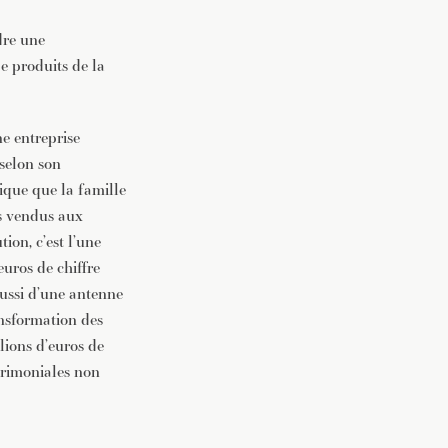
dre une
e produits de la
ne entreprise
selon son
ique que la famille
és vendus aux
ion, c’est l’une
euros de chiffre
aussi d’une antenne
nsformation des
lions d’euros de
atrimoniales non