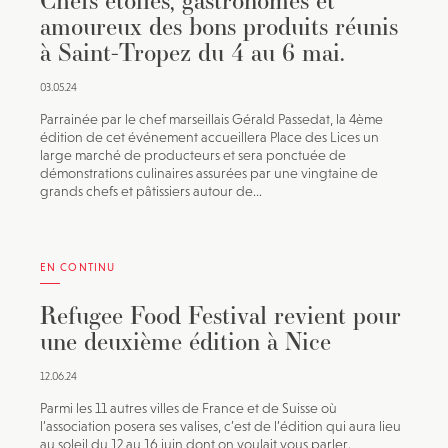
Chefs étoilés, gastronomes et
amoureux des bons produits réunis
à Saint-Tropez du 4 au 6 mai.
03.05.24
Parrainée par le chef marseillais Gérald Passedat, la 4ème
édition de cet événement accueillera Place des Lices un
large marché de producteurs et sera ponctuée de
démonstrations culinaires assurées par une vingtaine de
grands chefs et pâtissiers autour de...
EN CONTINU
Refugee Food Festival revient pour
une deuxième édition à Nice
12.06.24
Parmi les 11 autres villes de France et de Suisse où
l’association posera ses valises, c’est de l’édition qui aura lieu
au soleil du 12 au 16 juin dont on voulait vous parler.