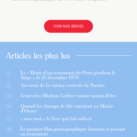
VOIR NOS BRÈVES
Articles les plus lus
Le « Menu d’un restaurant de Paris pendant le
01
Siège », le 25 décembre 1870
Au cœur de la cuisine centrale de Nantes
02
Geneviève Michon, l’arbre comme raison d’être
03
Quand les champs de blé entraient au Musée
04
d’Orsay
« suce moi », le livre qui fait saliver
05
Le premier film pornographique français se passait
06
au restaurant