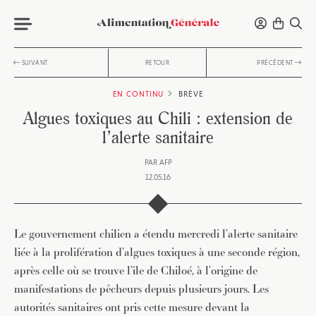
SUIVANT
RETOUR
PRÉCÉDENT
EN CONTINU
BRÈVE
Algues toxiques au Chili : extension de
l’alerte sanitaire
PAR
AFP
12.05.16
Le gouvernement chilien a étendu mercredi l’alerte sanitaire
liée à la prolifération d’algues toxiques à une seconde région,
après celle où se trouve l’île de Chiloé, à l’origine de
manifestations de pêcheurs depuis plusieurs jours. Les
autorités sanitaires ont pris cette mesure devant la