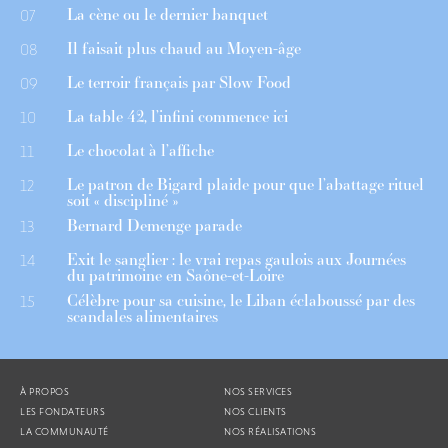
La cène ou le dernier banquet
07
Il faisait plus chaud au Moyen-âge
08
Le terroir français par Slow Food
09
La table 42, l’infini commence ici
10
Le chocolat à l’affiche
11
Le patron de Bigard plaide pour que l’abattage rituel
12
soit « discipliné »
Bernard Demenge parade
13
Exit le sanglier : le vrai repas gaulois aux Journées
14
du patrimoine en Saône-et-Loire
Célèbre pour sa cuisine, le Liban éclaboussé par des
15
scandales alimentaires
À PROPOS
NOS SERVICES
LES FONDATEURS
NOS CLIENTS
LA COMMUNAUTÉ
NOS RÉALISATIONS