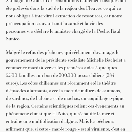
Santiago du Chili. « Des échantillons hautement toxiques ont
été prélevés dans la sud de la région des Fleuves, ce qui va
nous obliger à interdire l’extraction de ressources, car notre
préoccupation est avant tout la santé et la vie des
personnes », a déclaré le ministre chargé de la Pêche, Raul
Sunico.
Malgré le refus des pêcheurs, qui réclament davantage, le
gouvernement de la présidente socialiste Michelle Bachelet a
commencé mardi à verser les premières aides à quelques
5.500 familles : un bon de 300.000 pesos chiliens (384
euros). Les côtes chiliennes ont récemment été le théâtre
d’épisodes alarmants, avec la mort de milliers de saumons,
de sardines, de baleines et de machas, un coquillage typique
de la région. Certains scientifiques relient ces événements au
phénomène climatique El Niño, qui réchauffe la mer et
entraîne une multiplication d’algues. Mais les pêcheurs
affirment que, si cette « marée rouge » est si virulente, c’est en