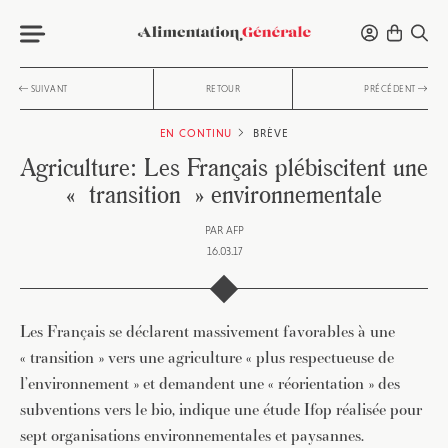
SUIVANT
RETOUR
PRÉCÉDENT
EN CONTINU
BRÈVE
Agriculture: Les Français plébiscitent une
« transition » environnementale
PAR
AFP
16.03.17
Les Français se déclarent massivement favorables à une
« transition » vers une agriculture « plus respectueuse de
l’environnement » et demandent une « réorientation » des
subventions vers le bio, indique une étude Ifop réalisée pour
sept organisations environnementales et paysannes.