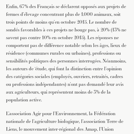
Enfin, 67% des Français se déclarent opposés aux projets de
fermes d’élevage concentrant plus de 1.000 animaux, soit
trois points de moins qu’en octobre 2015. Le nombre de
sondés favorables à ces projets ne bouge pas, à 20% (13% ne
savent pas contre 10% en octobre 2015). Les réponses ne
comportent pas de différence notable selon les âges, lieux de
résidence (communes rurales ou urbaines), professions ou
sensibilités politiques des personnes interrogées. Néanmoins,
les auteurs de ‘étude, qui font la distinction entre l’opinion
des catégories sociales (employés, ouvriers, retraités, cadres
ou professions indépendantes) n’ont pas demandé leur avis
aux agriculteurs, qui représentent moins de 3% de la
population active.
L’association Agir pour l’Environnement, la Fédération
nationale de l’agriculture biologique, l’association Terre de
Liens, le mouvement inter-régional des Amap, l’Union