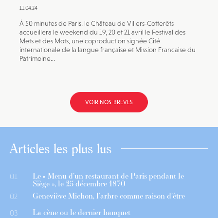
11.04.24
À 50 minutes de Paris, le Château de Villers-Cotterêts
accueillera le weekend du 19, 20 et 21 avril le Festival des
Mets et des Mots, une coproduction signée Cité
internationale de la langue française et Mission Française du
Patrimoine...
VOIR NOS BRÈVES
Articles les plus lus
Le « Menu d’un restaurant de Paris pendant le
01
Siège », le 25 décembre 1870
Geneviève Michon, l’arbre comme raison d’être
02
La cène ou le dernier banquet
03