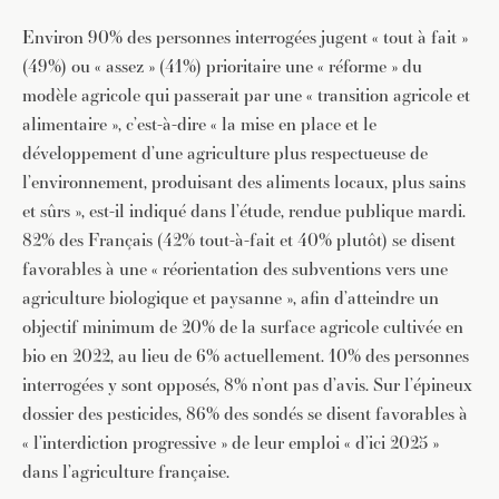
Environ 90% des personnes interrogées jugent « tout à fait »
(49%) ou « assez » (41%) prioritaire une « réforme » du
modèle agricole qui passerait par une « transition agricole et
alimentaire », c’est-à-dire « la mise en place et le
développement d’une agriculture plus respectueuse de
l’environnement, produisant des aliments locaux, plus sains
et sûrs », est-il indiqué dans l’étude, rendue publique mardi.
82% des Français (42% tout-à-fait et 40% plutôt) se disent
favorables à une « réorientation des subventions vers une
agriculture biologique et paysanne », afin d’atteindre un
objectif minimum de 20% de la surface agricole cultivée en
bio en 2022, au lieu de 6% actuellement. 10% des personnes
interrogées y sont opposés, 8% n’ont pas d’avis. Sur l’épineux
dossier des pesticides, 86% des sondés se disent favorables à
« l’interdiction progressive » de leur emploi « d’ici 2025 »
dans l’agriculture française.