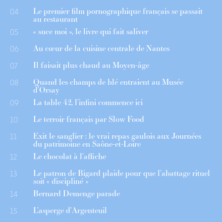
Le premier film pornographique français se passait
04
au restaurant
« suce moi », le livre qui fait saliver
05
Au cœur de la cuisine centrale de Nantes
06
Il faisait plus chaud au Moyen-âge
07
Quand les champs de blé entraient au Musée
08
d’Orsay
La table 42, l’infini commence ici
09
Le terroir français par Slow Food
10
Exit le sanglier : le vrai repas gaulois aux Journées
11
du patrimoine en Saône-et-Loire
Le chocolat à l’affiche
12
Le patron de Bigard plaide pour que l’abattage rituel
13
soit « discipliné »
Bernard Demenge parade
14
L’asperge d’Argenteuil
15