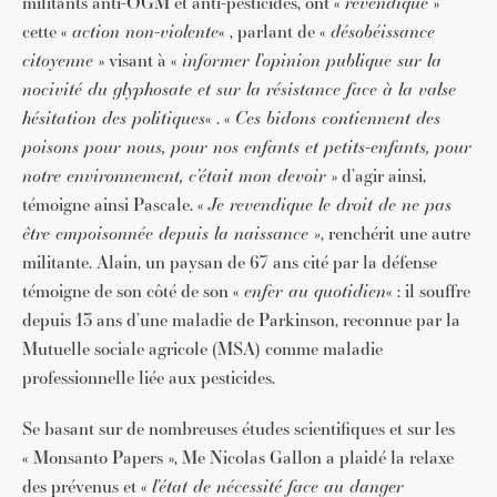
militants anti-OGM et anti-pesticides, ont «
revendiqué
»
cette «
action non-violente
« , parlant de «
désobéissance
citoyenne
» visant à «
informer l’opinion publique sur la
nocivité du glyphosate et sur la résistance face à la valse
hésitation des politiques
« . «
Ces bidons contiennent des
poisons pour nous, pour nos enfants et petits-enfants, pour
notre environnement, c’était mon devoir
» d’agir ainsi,
témoigne ainsi Pascale. «
Je revendique le droit de ne pas
être empoisonnée depuis la naissance »
, renchérit une autre
militante. Alain, un paysan de 67 ans cité par la défense
témoigne de son côté de son «
enfer au quotidien
« : il souffre
depuis 13 ans d’une maladie de Parkinson, reconnue par la
Mutuelle sociale agricole (MSA) comme maladie
professionnelle liée aux pesticides.
Se basant sur de nombreuses études scientifiques et sur les
« Monsanto Papers », Me Nicolas Gallon a plaidé la relaxe
des prévenus et «
l’état de nécessité face au danger