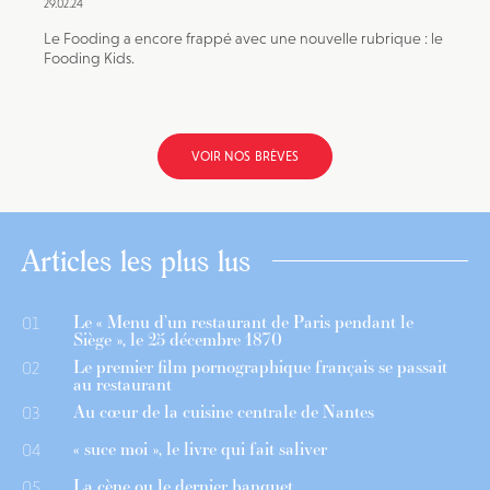
29.02.24
Le Fooding a encore frappé avec une nouvelle rubrique : le
Fooding Kids.
VOIR NOS BRÈVES
Articles les plus lus
Le « Menu d’un restaurant de Paris pendant le
01
Siège », le 25 décembre 1870
Le premier film pornographique français se passait
02
au restaurant
Au cœur de la cuisine centrale de Nantes
03
« suce moi », le livre qui fait saliver
04
La cène ou le dernier banquet
05