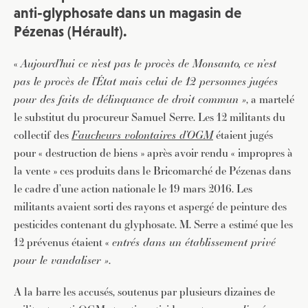
anti-glyphosate dans un magasin de
Pézenas (Hérault).
«
Aujourd’hui ce n’est pas le procès de Monsanto, ce n’est
pas le procès de l’État mais celui de 12 personnes jugées
pour des faits de délinquance de droit commun »
, a martelé
le substitut du procureur Samuel Serre. Les 12 militants du
collectif des
Faucheurs volontaires d’OGM
étaient jugés
pour « destruction de biens » après avoir rendu « impropres à
la vente » ces produits dans le Bricomarché de Pézenas dans
le cadre d’une action nationale le 19 mars 2016. Les
militants avaient sorti des rayons et aspergé de peinture des
pesticides contenant du glyphosate. M. Serre a estimé que les
12 prévenus étaient «
entrés dans un établissement privé
pour le vandaliser »
.
A la barre les accusés, soutenus par plusieurs dizaines de