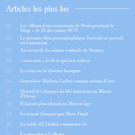
Articles les plus lus
Le « Menu d’un restaurant de Paris pendant le
01
Siège », le 25 décembre 1870
Le premier film pornographique français se passait
02
au restaurant
Au cœur de la cuisine centrale de Nantes
03
« suce moi », le livre qui fait saliver
04
La cène ou le dernier banquet
05
Geneviève Michon, l’arbre comme raison d’être
06
Quand les champs de blé entraient au Musée
07
d’Orsay
Il faisait plus chaud au Moyen-âge
08
Le terroir français par Slow Food
09
La table 42, l’infini commence ici
10
Le chocolat à l’affiche
11