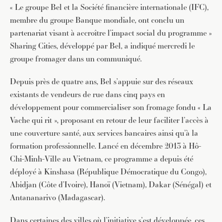
« Le groupe Bel et la Société financière internationale (IFC),
membre du groupe Banque mondiale, ont conclu un
partenariat visant à accroître l’impact social du programme »
Sharing Cities, développé par Bel, a indiqué mercredi le
groupe fromager dans un communiqué.
Depuis près de quatre ans, Bel s’appuie sur des réseaux
existants de vendeurs de rue dans cinq pays en
développement pour commercialiser son fromage fondu « La
Vache qui rit », proposant en retour de leur faciliter l’accès à
une couverture santé, aux services bancaires ainsi qu’à la
formation professionnelle. Lancé en décembre 2013 à Hô-
Chi-Minh-Ville au Vietnam, ce programme a depuis été
déployé à Kinshasa (République Démocratique du Congo),
Abidjan (Côte d’Ivoire), Hanoï (Vietnam), Dakar (Sénégal) et
Antananarivo (Madagascar).
Dans certaines des villes où l’initiative s’est développée, ces