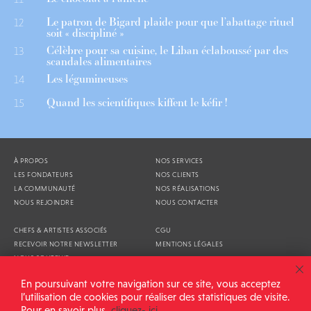
Le patron de Bigard plaide pour que l’abattage rituel
12
soit « discipliné »
Célèbre pour sa cuisine, le Liban éclaboussé par des
13
scandales alimentaires
Les légumineuses
14
Quand les scientifiques kiffent le kéfir !
15
À PROPOS
NOS SERVICES
LES FONDATEURS
NOS CLIENTS
LA COMMUNAUTÉ
NOS RÉALISATIONS
NOUS REJOINDRE
NOUS CONTACTER
CHEFS & ARTISTES ASSOCIÉS
CGU
RECEVOIR NOTRE NEWSLETTER
MENTIONS LÉGALES
NOUS SOUTENIR
AGENDA
En poursuivant votre navigation sur ce site, vous acceptez
l’utilisation de cookies pour réaliser des statistiques de visite.
Pour en savoir plus,
cliquez- ici