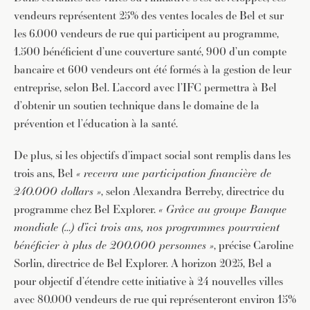
vendeurs représentent 25% des ventes locales de Bel et sur
les 6.000 vendeurs de rue qui participent au programme,
1.500 bénéficient d’une couverture santé, 900 d’un compte
bancaire et 600 vendeurs ont été formés à la gestion de leur
entreprise, selon Bel. L’accord avec l’IFC permettra à Bel
d’obtenir un soutien technique dans le domaine de la
prévention et l’éducation à la santé.
De plus, si les objectifs d’impact social sont remplis dans les
trois ans, Bel
« recevra une participation financière de
240.000 dollars »
, selon Alexandra Berreby, directrice du
programme chez Bel Explorer.
« Grâce au groupe Banque
mondiale (…) d’ici trois ans, nos programmes pourraient
bénéficier à plus de 200.000 personnes »
, précise Caroline
Sorlin, directrice de Bel Explorer. A horizon 2025, Bel a
pour objectif d’étendre cette initiative à 24 nouvelles villes
avec 80.000 vendeurs de rue qui représenteront environ 15%