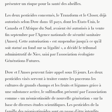
présenter un risque pour la santé des abeilles.
Les deux pesticides concernés, le Transform et le Closer, déjà
autorisés selon Dow dans 41 pays, dont les Etats-Unis, le
Canada et l’Afrique du Sud, avaient été autorisés à la vente
fin septembre par l’Agence nationale de sécurité sanitaire
(Anses). Cette autorisation « est suspendue jusqu’à ce qu’il
soit statué au fond sur sa légalité », a décidé le tribunal
administratif de Nice, saisi par l’association écologiste
Générations Futures.
Dow et l’Anses peuvent faire appel sous 15 jours. Les deux
pesticides visés servent à traiter contre les pucerons les
cultures de grands champs et les fruits et légumes grâce à
une substance active, le sulfoxaflor, présenté par l’association
comme « un néonicotinoïde de nouvelle génération » sur la
base de diverses études scientifiques. Les pesticides de la
famille des néonicotinoïdes sont en passe d’être interdits.