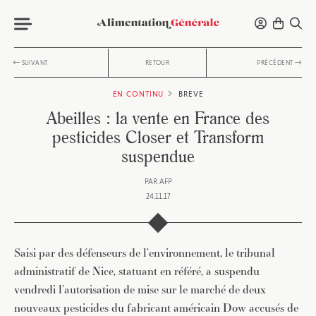
SUIVANT
RETOUR
PRÉCÉDENT
EN CONTINU
BRÈVE
Abeilles : la vente en France des
pesticides Closer et Transform
suspendue
PAR
AFP
24.11.17
Saisi par des défenseurs de l’environnement, le tribunal
administratif de Nice, statuant en référé, a suspendu
vendredi l’autorisation de mise sur le marché de deux
nouveaux pesticides du fabricant américain Dow accusés de