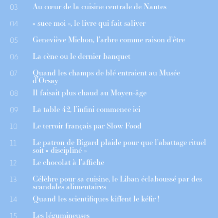
Au cœur de la cuisine centrale de Nantes
03
« suce moi », le livre qui fait saliver
04
Geneviève Michon, l’arbre comme raison d’être
05
La cène ou le dernier banquet
06
Quand les champs de blé entraient au Musée
07
d’Orsay
Il faisait plus chaud au Moyen-âge
08
La table 42, l’infini commence ici
09
Le terroir français par Slow Food
10
Le patron de Bigard plaide pour que l’abattage rituel
11
soit « discipliné »
Le chocolat à l’affiche
12
Célèbre pour sa cuisine, le Liban éclaboussé par des
13
scandales alimentaires
Quand les scientifiques kiffent le kéfir !
14
Les légumineuses
15