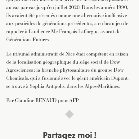
au cas par cas jusqu’en juillet 2020. Dans les années 1990,
ils avaient été présentés comme une alternative inoffensive
aux pesticides de générations précédentes, a eu beau jeu de
rappeler à l’audience Me François Lafforgue, avocat de
Générations Futures.
JE M'INSCRIS À LA NEWSLETTER
Le tribunal administratif de Nice était compétent en raison
Pour recevoir toutes les deux semaines notre lettre
de la localisation géographique du siège social de Dow
d’info avec une sélection d’articles …
Agrosciences : la branche phytosanitaire du groupe Dow
Chemicals, qui a fusionné avec le géant américain Dupont,
se trouve à Sophia Antipolis, dans les Alpes-Maritimes.
Par Claudine RENAUD pour AFP
Partagez moi !