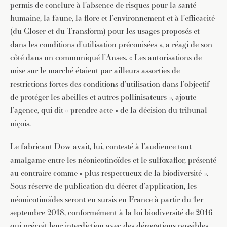
permis de conclure à l’absence de risques pour la santé
humaine, la faune, la flore et l’environnement et à l’efficacité
(du Closer et du Transform) pour les usages proposés et
dans les conditions d’utilisation préconisées », a réagi de son
côté dans un communiqué l’Anses. « Les autorisations de
mise sur le marché étaient par ailleurs assorties de
restrictions fortes des conditions d’utilisation dans l’objectif
de protéger les abeilles et autres pollinisateurs », ajoute
l’agence, qui dit « prendre acte » de la décision du tribunal
niçois.
Le fabricant Dow avait, lui, contesté à l’audience tout
amalgame entre les néonicotinoïdes et le sulfoxaflor, présenté
au contraire comme « plus respectueux de la biodiversité ».
Sous réserve de publication du décret d’application, les
néonicotinoïdes seront en sursis en France à partir du 1er
septembre 2018, conformément à la loi biodiversité de 2016
qui prévoit leur interdiction avec des dérogations possibles