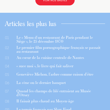
VOIR NOS BRÈVES
Articles les plus lus
Le « Menu d’un restaurant de Paris pendant le
01
Siège », le 25 décembre 1870
Le premier film pornographique français se passait
02
au restaurant
Au cœur de la cuisine centrale de Nantes
03
« suce moi », le livre qui fait saliver
04
Geneviève Michon, l’arbre comme raison d’être
05
La cène ou le dernier banquet
06
Quand les champs de blé entraient au Musée
07
d’Orsay
Il faisait plus chaud au Moyen-âge
08
Le terroir français par Slow Food
09