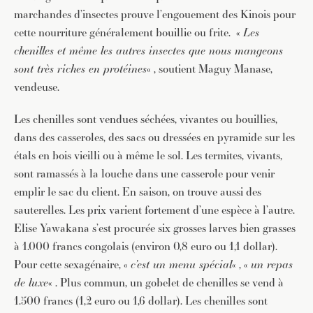
marchandes d’insectes prouve l’engouement des Kinois pour
cette nourriture généralement bouillie ou frite. «
Les
chenilles et même les autres insectes que nous mangeons
sont très riches en protéines
« , soutient Maguy Manase,
vendeuse.
Les chenilles sont vendues séchées, vivantes ou bouillies,
dans des casseroles, des sacs ou dressées en pyramide sur les
étals en bois vieilli ou à même le sol. Les termites, vivants,
sont ramassés à la louche dans une casserole pour venir
emplir le sac du client. En saison, on trouve aussi des
sauterelles. Les prix varient fortement d’une espèce à l’autre.
Elise Yawakana s’est procurée six grosses larves bien grasses
à 1.000 francs congolais (environ 0,8 euro ou 1,1 dollar).
Pour cette sexagénaire, «
c’est un menu spécial
« , «
un repas
de luxe
« . Plus commun, un gobelet de chenilles se vend à
1.500 francs (1,2 euro ou 1,6 dollar). Les chenilles sont