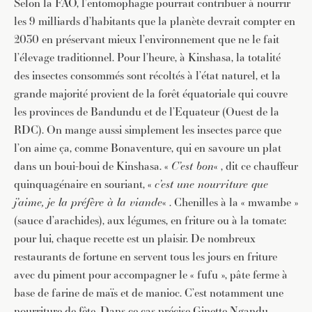
Selon la FAO, l’entomophagie pourrait contribuer à nourrir
les 9 milliards d’habitants que la planète devrait compter en
2030 en préservant mieux l’environnement que ne le fait
l’élevage traditionnel. Pour l’heure, à Kinshasa, la totalité
des insectes consommés sont récoltés à l’état naturel, et la
grande majorité provient de la forêt équatoriale qui couvre
les provinces de Bandundu et de l’Equateur (Ouest de la
RDC). On mange aussi simplement les insectes parce que
l’on aime ça, comme Bonaventure, qui en savoure un plat
dans un boui-boui de Kinshasa. «
C’est bon
« , dit ce chauffeur
quinquagénaire en souriant, «
c’est une nourriture que
JE M'INSCRIS À LA NEWSLETTER
j’aime, je la préfère à la viande
« . Chenilles à la « mwambe »
Pour recevoir toutes les deux semaines notre lettre
(sauce d’arachides), aux légumes, en friture ou à la tomate:
d’info avec une sélection d’articles …
pour lui, chaque recette est un plaisir. De nombreux
restaurants de fortune en servent tous les jours en friture
avec du piment pour accompagner le « fufu », pâte ferme à
base de farine de maïs et de manioc. C’est notamment une
nourriture de fête. Dans ce cas précise Ginette Ngandu,