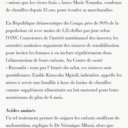
« mieux que les vivres frais », lance Marie Nzumba, vendeuse
de chenilles depuis 15 ans, pour écouler sa marchandise.
En République démocratique du Congo, près de 90% de la
population vit avec moins de 1,25 dollar par jour selon
l’ONU. Conscientes de l’intérêt nutritionnel des insectes, les
autorités sanitaires organisent des séances de sensibilisation
pour inciter les femmes à en inclure régulièrement dans
l’alimentation de leurs enfants. Au Centre de santé
« Boyambi » tenu par l’Armée du salut, ces séances sont
quotidiennes. Emilie Kizayako Mpiedi, infirmière, appelle les
mères à servir une bouillie à base de farine de chenilles
comme supplément alimentaire au lait maternel pour leurs
nourrissons de plus de 6 mois.
Acides aminés
Un tel traitement permet de soigner les enfants souffrant de
malnutrition, explique le Dr Véronique Mbuzi, alors que