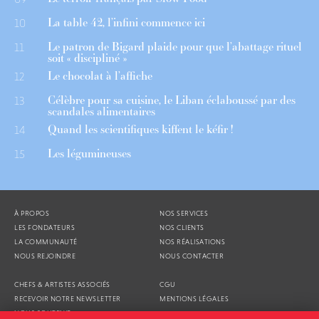
La table 42, l’infini commence ici
10
Le patron de Bigard plaide pour que l’abattage rituel
11
soit « discipliné »
Le chocolat à l’affiche
12
Célèbre pour sa cuisine, le Liban éclaboussé par des
13
scandales alimentaires
Quand les scientifiques kiffent le kéfir !
14
Les légumineuses
15
À PROPOS
NOS SERVICES
LES FONDATEURS
NOS CLIENTS
LA COMMUNAUTÉ
NOS RÉALISATIONS
NOUS REJOINDRE
NOUS CONTACTER
CHEFS & ARTISTES ASSOCIÉS
CGU
RECEVOIR NOTRE NEWSLETTER
MENTIONS LÉGALES
NOUS SOUTENIR