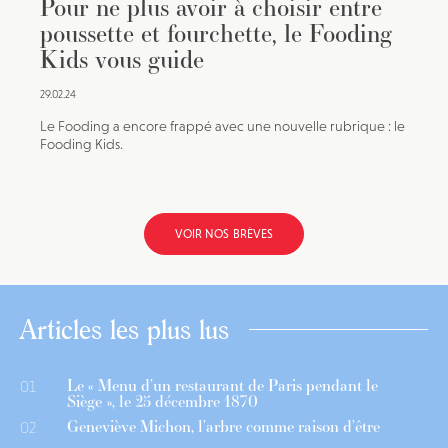
Pour ne plus avoir à choisir entre
poussette et fourchette, le Fooding
Kids vous guide
29.02.24
Le Fooding a encore frappé avec une nouvelle rubrique : le
Fooding Kids.
VOIR NOS BRÈVES
Articles les plus lus
Le « Menu d’un restaurant de Paris pendant le
01
Siège », le 25 décembre 1870
Geneviève Michon, l’arbre comme raison d’être
02