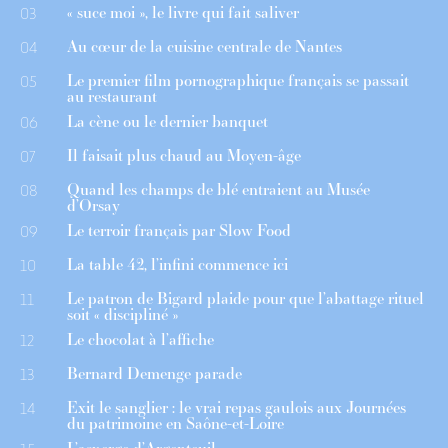
« suce moi », le livre qui fait saliver
03
Au cœur de la cuisine centrale de Nantes
04
Le premier film pornographique français se passait
05
au restaurant
La cène ou le dernier banquet
06
Il faisait plus chaud au Moyen-âge
07
Quand les champs de blé entraient au Musée
08
d’Orsay
Le terroir français par Slow Food
09
La table 42, l’infini commence ici
10
Le patron de Bigard plaide pour que l’abattage rituel
11
soit « discipliné »
Le chocolat à l’affiche
12
Bernard Demenge parade
13
Exit le sanglier : le vrai repas gaulois aux Journées
14
du patrimoine en Saône-et-Loire