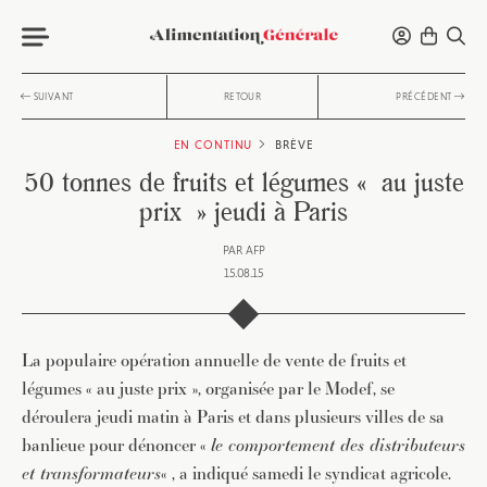
SUIVANT
RETOUR
PRÉCÉDENT
EN CONTINU
BRÈVE
50 tonnes de fruits et légumes « au juste
prix » jeudi à Paris
PAR
AFP
15.08.15
La populaire opération annuelle de vente de fruits et
légumes « au juste prix », organisée par le Modef, se
déroulera jeudi matin à Paris et dans plusieurs villes de sa
banlieue pour dénoncer «
le comportement des distributeurs
et transformateurs
« , a indiqué samedi le syndicat agricole.