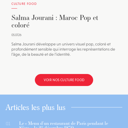
CULTURE FOOD
Salma Jourani : Maroc Pop et
coloré
05.07.26
Salma Jourani développe un univers visuel pop, coloré et
profondément sensible qui interroge les représentations de
l’âge, de la beauté et de l’identité.
VOIR NOS CULTURE FOOD
Articles les plus lus
Le « Menu d’un restaurant de Paris pendant le
01
Siège », le 25 décembre 1870