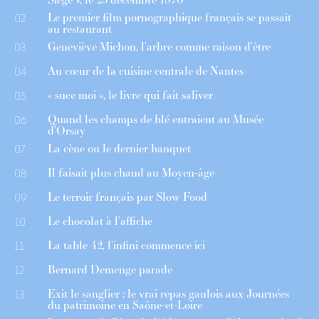
Le premier film pornographique français se passait
02
au restaurant
Geneviève Michon, l’arbre comme raison d’être
03
Au cœur de la cuisine centrale de Nantes
04
« suce moi », le livre qui fait saliver
05
Quand les champs de blé entraient au Musée
06
d’Orsay
La cène ou le dernier banquet
07
Il faisait plus chaud au Moyen-âge
08
Le terroir français par Slow Food
09
Le chocolat à l’affiche
10
La table 42, l’infini commence ici
11
Bernard Demenge parade
12
Exit le sanglier : le vrai repas gaulois aux Journées
13
du patrimoine en Saône-et-Loire