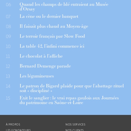
Quand les champs de blé entraient au Musée
06
d’Orsay
La cène ou le dernier banquet
07
Il faisait plus chaud au Moyen-âge
08
Le terroir français par Slow Food
09
La table 42, l’infini commence ici
10
Le chocolat à l’affiche
11
Bernard Demenge parade
12
Les légumineuses
13
Le patron de Bigard plaide pour que l’abattage rituel
14
soit « discipliné »
Exit le sanglier : le vrai repas gaulois aux Journées
15
du patrimoine en Saône-et-Loire
À PROPOS
NOS SERVICES
LES FONDATEURS
NOS CLIENTS