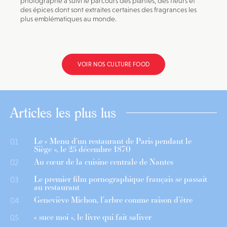
photographe a suivi le parcours des plantes, des fleurs et
des épices dont sont extraites certaines des fragrances les
plus emblématiques au monde.
VOIR NOS CULTURE FOOD
Articles les plus lus
Le « Menu d’un restaurant de Paris pendant le
01
Siège », le 25 décembre 1870
Au cœur de la cuisine centrale de Nantes
02
Le premier film pornographique français se passait
03
au restaurant
Geneviève Michon, l’arbre comme raison d’être
04
« suce moi », le livre qui fait saliver
05