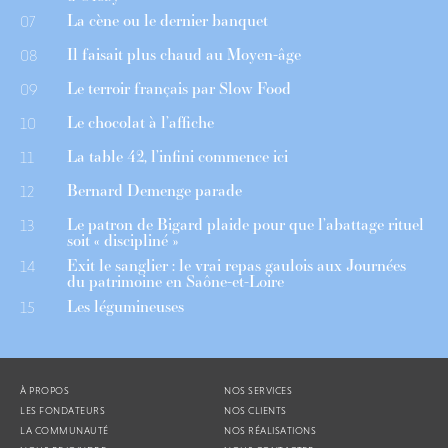
La cène ou le dernier banquet
07
Il faisait plus chaud au Moyen-âge
08
Le terroir français par Slow Food
09
Le chocolat à l’affiche
10
La table 42, l’infini commence ici
11
Bernard Demenge parade
12
Le patron de Bigard plaide pour que l’abattage rituel
13
soit « discipliné »
Exit le sanglier : le vrai repas gaulois aux Journées
14
du patrimoine en Saône-et-Loire
Les légumineuses
15
À PROPOS
NOS SERVICES
LES FONDATEURS
NOS CLIENTS
LA COMMUNAUTÉ
NOS RÉALISATIONS