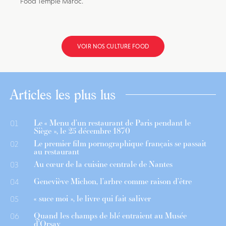
Food Temple Maroc.
VOIR NOS CULTURE FOOD
Articles les plus lus
Le « Menu d’un restaurant de Paris pendant le
01
Siège », le 25 décembre 1870
Le premier film pornographique français se passait
02
au restaurant
Au cœur de la cuisine centrale de Nantes
03
Geneviève Michon, l’arbre comme raison d’être
04
« suce moi », le livre qui fait saliver
05
Quand les champs de blé entraient au Musée
06
d’Orsay