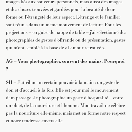
images liés aux souvenirs personnels, mais aussi des images
et des choses trouvées et gardées pour la beauté de leur
forme ou l’étrangeté de leur aspect. L’étrange et le familier
sont réunis dans un même mouvement de lecture. Pour les
projections – en guise de nappe de table – j’ai sélectionné des
photographies de gestes d’offrande ou de présentation, gestes
qui m’ont semblé à la base de « l’amour retrouvé ».
AG – Vous photographiez souvent des mains. Pourquoi
JE M'INSCRIS À LA NEWSLETTER
?
Pour recevoir toutes les deux semaines notre lettre
d’info avec une sélection d’articles …
SH –
J’attribue un certain pouvoir à la main : un geste de
don et d’accueil à la fois. Elle est pour moi le mouvement
d’un passage. Je photographie un geste d’hospitalité – entre
un objet, de la nourriture et l’homme. Mon travail ne célèbre
pas la nourriture elle-même, mais met en forme notre respect
et notre tendresse envers elle.