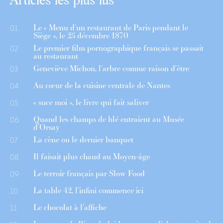
Le « Menu d’un restaurant de Paris pendant le
01
Siège », le 25 décembre 1870
Le premier film pornographique français se passait
02
au restaurant
Geneviève Michon, l’arbre comme raison d’être
03
Au cœur de la cuisine centrale de Nantes
04
« suce moi », le livre qui fait saliver
05
Quand les champs de blé entraient au Musée
06
d’Orsay
La cène ou le dernier banquet
07
Il faisait plus chaud au Moyen-âge
08
Le terroir français par Slow Food
09
La table 42, l’infini commence ici
10
Le chocolat à l’affiche
11