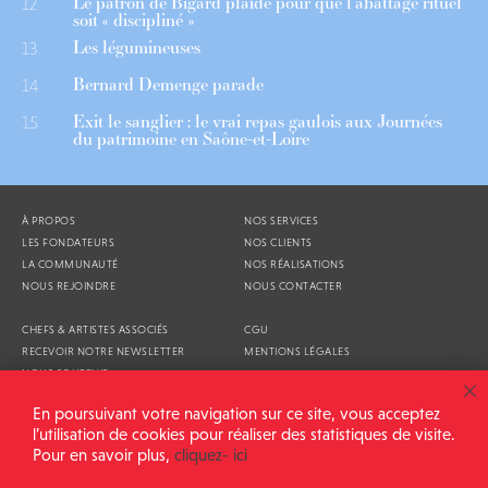
Le patron de Bigard plaide pour que l’abattage rituel
12
soit « discipliné »
Les légumineuses
13
Bernard Demenge parade
14
Exit le sanglier : le vrai repas gaulois aux Journées
15
du patrimoine en Saône-et-Loire
À PROPOS
NOS SERVICES
LES FONDATEURS
NOS CLIENTS
LA COMMUNAUTÉ
NOS RÉALISATIONS
NOUS REJOINDRE
NOUS CONTACTER
CHEFS & ARTISTES ASSOCIÉS
CGU
RECEVOIR NOTRE NEWSLETTER
MENTIONS LÉGALES
NOUS SOUTENIR
AGENDA
En poursuivant votre navigation sur ce site, vous acceptez
l’utilisation de cookies pour réaliser des statistiques de visite.
Pour en savoir plus,
cliquez- ici
ALIMENTATION GÉNÉRALE © 2026
TOUS DROITS RÉSERVÉS