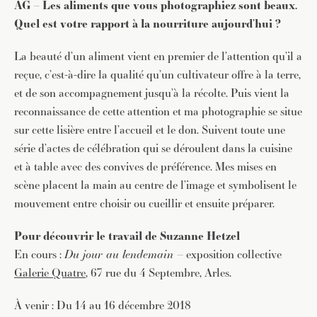
AG – Les aliments que vous photographiez sont beaux.
Quel est votre rapport à la nourriture aujourd’hui ?
La beauté d’un aliment vient en premier de l’attention qu’il a
reçue, c’est-à-dire la qualité qu’un cultivateur offre à la terre,
et de son accompagnement jusqu’à la récolte. Puis vient la
reconnaissance de cette attention et ma photographie se situe
sur cette lisière entre l’accueil et le don. Suivent toute une
série d’actes de célébration qui se déroulent dans la cuisine
et à table avec des convives de préférence. Mes mises en
scène placent la main au centre de l’image et symbolisent le
mouvement entre choisir ou cueillir et ensuite préparer.
Pour découvrir le travail de Suzanne Hetzel
En cours :
Du jour au lendemain –
exposition collective
Galerie Quatre
, 67 rue du 4 Septembre, Arles.
À venir : Du 14 au 16 décembre 2018