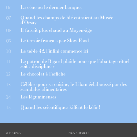
La cène ou le dernier banquet
06
Quand les champs de blé entraient au Musée
07
d’Orsay
Il faisait plus chaud au Moyen-âge
08
Le terroir français par Slow Food
09
La table 42, l’infini commence ici
10
Le patron de Bigard plaide pour que l’abattage rituel
11
soit « discipliné »
Le chocolat à l’affiche
12
Célèbre pour sa cuisine, le Liban éclaboussé par des
13
scandales alimentaires
Les légumineuses
14
Quand les scientifiques kiffent le kéfir !
15
À PROPOS
NOS SERVICES