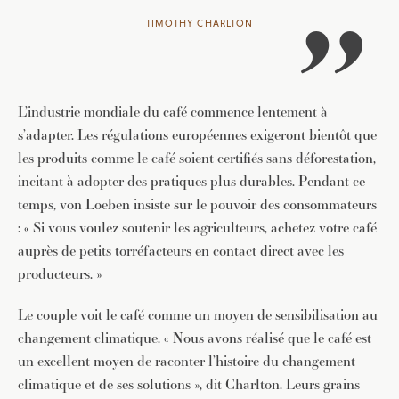
TIMOTHY CHARLTON
L’industrie mondiale du café commence lentement à
s’adapter. Les régulations européennes exigeront bientôt que
les produits comme le café soient certifiés sans déforestation,
incitant à adopter des pratiques plus durables. Pendant ce
temps, von Loeben insiste sur le pouvoir des consommateurs
: « Si vous voulez soutenir les agriculteurs, achetez votre café
auprès de petits torréfacteurs en contact direct avec les
producteurs. »
JE M'INSCRIS À LA NEWSLETTER
Le couple voit le café comme un moyen de sensibilisation au
Pour recevoir toutes les deux semaines notre lettre
changement climatique. « Nous avons réalisé que le café est
d’info avec une sélection d’articles …
un excellent moyen de raconter l’histoire du changement
climatique et de ses solutions », dit Charlton. Leurs grains