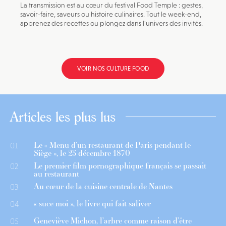
La transmission est au cœur du festival Food Temple : gestes,
savoir-faire, saveurs ou histoire culinaires. Tout le week-end,
apprenez des recettes ou plongez dans l'univers des invités.
VOIR NOS CULTURE FOOD
Articles les plus lus
Le « Menu d’un restaurant de Paris pendant le
01
Siège », le 25 décembre 1870
Le premier film pornographique français se passait
02
au restaurant
Au cœur de la cuisine centrale de Nantes
03
« suce moi », le livre qui fait saliver
04
Geneviève Michon, l’arbre comme raison d’être
05