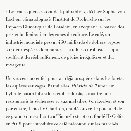
« Les conséquences sont déjà palpables », déclare Sophie von
Loeben, climatologue à l’Institut de Recherche sur les
Impacts Climatiques de Potsdam, en évoquant la hausse des
prix et la diminution des zones de culture. Le café, une
industrie mondiale pesant 460 milliards de dollars, repose
sur deux espèces dominantes — arabica et robusta — qui
souffrent du réchauffement, de pluies irrégulières et des
ravageurs.
Un sauveur potentiel pourrait déjà prospérer dans les forêts :
les espèces sauvages. Parmi elles,
Híbrido de Timor
, un
hybride naturel d’arabica et de robusta, a montré une
résistance à la sécheresse et aux maladies. Von Loeben et son
partenaire, Timothy Charlton, ont découvert le potentiel de
ce grain en travaillant au Timor-Leste et ont fondé HyCoffee
en 2019 pour introduire ce café méconnu sur les marchés