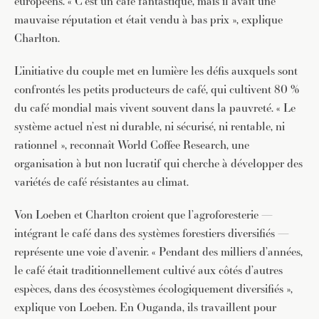
européens. « C’est un café fantastique, mais il avait une
mauvaise réputation et était vendu à bas prix », explique
Charlton.
L’initiative du couple met en lumière les défis auxquels sont
confrontés les petits producteurs de café, qui cultivent 80 %
du café mondial mais vivent souvent dans la pauvreté. « Le
système actuel n’est ni durable, ni sécurisé, ni rentable, ni
rationnel », reconnaît World Coffee Research, une
organisation à but non lucratif qui cherche à développer des
variétés de café résistantes au climat.
Von Loeben et Charlton croient que l’agroforesterie —
intégrant le café dans des systèmes forestiers diversifiés —
représente une voie d’avenir. « Pendant des milliers d’années,
le café était traditionnellement cultivé aux côtés d’autres
espèces, dans des écosystèmes écologiquement diversifiés »,
explique von Loeben. En Ouganda, ils travaillent pour