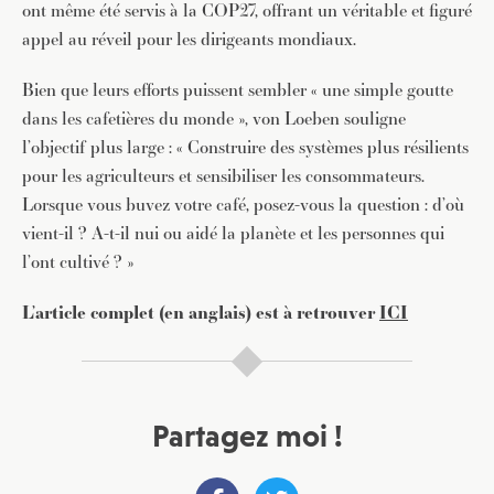
ont même été servis à la COP27, offrant un véritable et figuré
appel au réveil pour les dirigeants mondiaux.
Bien que leurs efforts puissent sembler « une simple goutte
dans les cafetières du monde », von Loeben souligne
l’objectif plus large : « Construire des systèmes plus résilients
pour les agriculteurs et sensibiliser les consommateurs.
Lorsque vous buvez votre café, posez-vous la question : d’où
vient-il ? A-t-il nui ou aidé la planète et les personnes qui
l’ont cultivé ? »
L’article complet (en anglais) est à retrouver
ICI
Partagez moi !