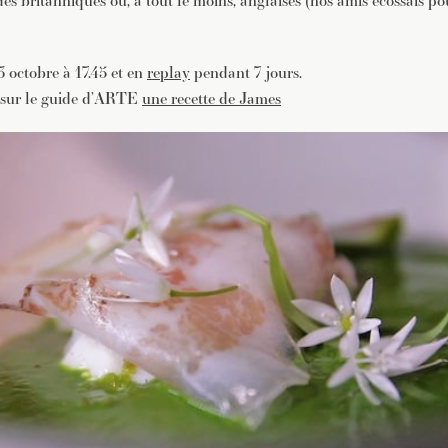
es britanniques ou, à tout le moins, anglaises (nos amis écossais p
3 octobre à 17.45 et en
replay
pendant 7 jours.
 sur le guide d’ARTE
une recette de James