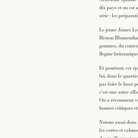
dix pays et on est
série : les préparat
Le jeune James Lo
Heston Blumenthal
gammes, du contemp
flegme britannique
Et pourtant, cet ép
lui, dans le quarti
pas faire le buzz 
c’est une autre aff
On a récemment véri
bonnes critiques et
Notons aussi dans c
les vertes et calm