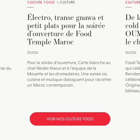
CULTURE FOOD
CULTURE
CULTUR
Électro, transe gnawa et
De l
petit plats pour la soirée
cold
d’ouverture de Food
OUM 
Temple Maroc
le c
05.07.26
05.07.26
Pour la soirée d’ouverture, Carte blanche au
Food Te
nie du
chef Abdel Alaoui et à l’équipe de la
qui célè
Mouette et les dromadaires. Une soirée où
Rendez-
cuisine et musique dialoguent pour raconter
célèbre
un Maroc contemporain.
Origina
bâtisse
VOIR NOS CULTURE FOOD