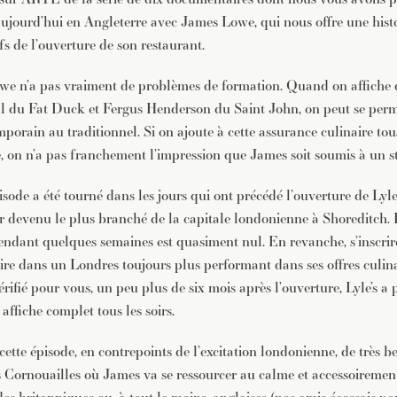
JE M'INSCRIS À LA NEWSLETTER
 aujourd’hui en Angleterre avec James Lowe, qui nous offre une hist
Pour recevoir toutes les deux semaines notre lettre d’info a
ifs de l’ouverture de son restaurant.
sélection d’articles …
we n’a pas vraiment de problèmes de formation. Quand on affiche
 du Fat Duck et Fergus Henderson du Saint John, on peut se perme
orain au traditionnel. Si on ajoute à cette assurance culinaire tou
, on n’a pas franchement l’impression que James soit soumis à un s
isode a été tourné dans les jours qui ont précédé l’ouverture de Lyle
er devenu le plus branché de la capitale londonienne à Shoreditch. Ic
pendant quelques semaines est quasiment nul. En revanche, s’inscrir
aire dans un Londres toujours plus performant dans ses offres culina
fié pour vous, un peu plus de six mois après l’ouverture, Lyle’s a p
 affiche complet tous les soirs.
ette épisode, en contrepoints de l’excitation londonienne, de très b
es Cornouailles où James va se ressourcer au calme et accessoiremen