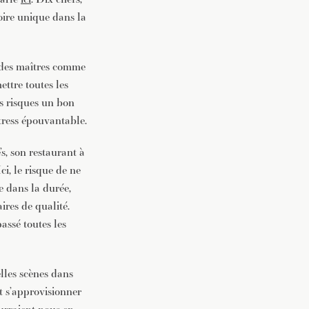
oire unique dans la
vec une
 des maîtres comme
ttre toutes les
s risques un bon
tress épouvantable.
’s, son restaurant à
i, le risque de ne
e dans la durée,
ires de qualité.
assé toutes les
elles scènes dans
t s’approvisionner