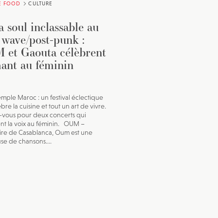
E FOOD
CULTURE
a soul inclassable au
 wave/post-punk :
et Gaouta célèbrent
hant au féminin
mple Maroc : un festival éclectique
bre la cuisine et tout un art de vivre.
vous pour deux concerts qui
nt la voix au féminin. OUM –
ire de Casablanca, Oum est une
use de chansons....