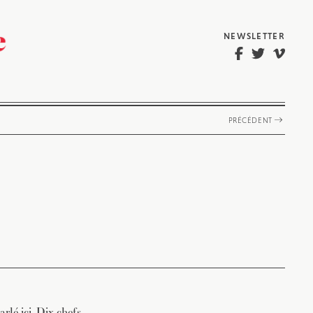
NEWSLETTER
PRÉCÉDENT
parlé
ici
. Dix chefs,