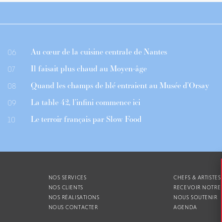
Au cœur de la cuisine centrale de Nantes
06
Il faisait plus chaud au Moyen-âge
07
Quand les champs de blé entraient au Musée d’Orsay
08
La table 42, l’infini commence ici
09
Le terroir français par Slow Food
10
NOS SERVICES
CHEFS & ARTISTES
NOS CLIENTS
RECEVOIR NOTRE
NOS RÉALISATIONS
NOUS SOUTENIR
NOUS CONTACTER
AGENDA