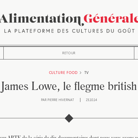
RETOUR
CULTURE FOOD
TV
James Lowe, le flegme british
PAR
PIERRE HIVERNAT
23.10.14
sur ARTE de la série de dix documentaires dont nous vous avons 