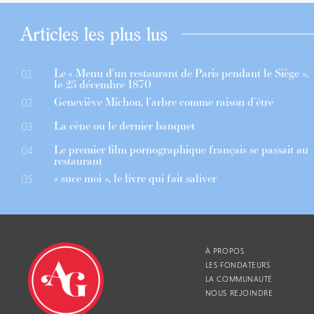
Articles les plus lus
Le « Menu d’un restaurant de Paris pendant le Siège »,
01
le 25 décembre 1870
Geneviève Michon, l’arbre comme raison d’être
02
La cène ou le dernier banquet
03
Le premier film pornographique français se passait au
04
restaurant
« suce moi », le livre qui fait saliver
05
À PROPOS
LES FONDATEURS
LA COMMUNAUTÉ
NOUS REJOINDRE