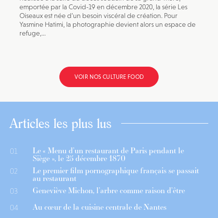
emportée par la Covid-19 en décembre 2020, la série Les
Oiseaux est née d’un besoin viscéral de création. Pour
Yasmine Hatimi, la photographie devient alors un espace de
refuge,...
VOIR NOS CULTURE FOOD
Articles les plus lus
Le « Menu d’un restaurant de Paris pendant le
01
Siège », le 25 décembre 1870
Le premier film pornographique français se passait
02
au restaurant
Geneviève Michon, l’arbre comme raison d’être
03
Au cœur de la cuisine centrale de Nantes
04