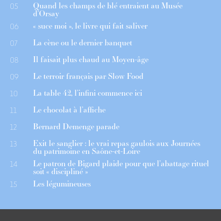
Quand les champs de blé entraient au Musée
05
d’Orsay
« suce moi », le livre qui fait saliver
06
La cène ou le dernier banquet
07
Il faisait plus chaud au Moyen-âge
08
Le terroir français par Slow Food
09
La table 42, l’infini commence ici
10
Le chocolat à l’affiche
11
Bernard Demenge parade
12
Exit le sanglier : le vrai repas gaulois aux Journées
13
du patrimoine en Saône-et-Loire
Le patron de Bigard plaide pour que l’abattage rituel
14
soit « discipliné »
Les légumineuses
15