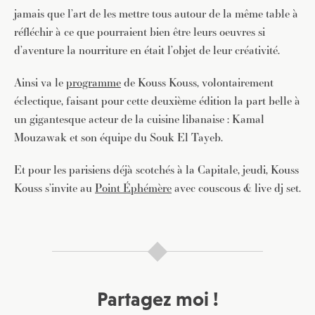
jamais que l’art de les mettre tous autour de la même table à
réfléchir à ce que pourraient bien être leurs oeuvres si
d’aventure la nourriture en était l’objet de leur créativité.
Ainsi va le
programme
de Kouss Kouss, volontairement
éclectique, faisant pour cette deuxième édition la part belle à
un gigantesque acteur de la cuisine libanaise : Kamal
Mouzawak et son équipe du Souk El Tayeb.
Et pour les parisiens déjà scotchés à la Capitale, jeudi, Kouss
Kouss s’invite au
Point Éphémère
avec couscous & live dj set.
Partagez moi !