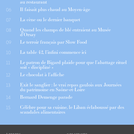
au restaurant
Il faisait plus chaud au Moyen-âge
06
La cène ou le dernier banquet
07
Quand les champs de blé entraient au Musée
08
d’Orsay
Le terroir français par Slow Food
09
La table 42, l’infini commence ici
10
Le patron de Bigard plaide pour que l’abattage rituel
11
soit « discipliné »
Le chocolat à l’affiche
12
Exit le sanglier : le vrai repas gaulois aux Journées
13
du patrimoine en Saône-et-Loire
Bernard Demenge parade
14
Célèbre pour sa cuisine, le Liban éclaboussé par des
15
scandales alimentaires