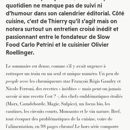
quotidien ne manque pas de suivi ni
d’humour dans son calendrier éditorial. Côté
cuisine, c’est de Thierry qu’il s’agit mais on
notera surtout un entretien croisé inédit et
passionnant entre le fondateur de Slow
Food Carlo Petrini et le cuisinier Olivier
Roellinger.
Le sommaire est dense, comme s’il y avait urgence à
rattraper un train en un seul et unique numéro. Un peu de
people
avec les chroniqueurs star François Régis Gaudry et
Nicole Ferroni, des recettes « inédites »- mais peut-on jamais
savoir si une recette l’est ? -, des chefs emblématiques étoilés
(Marx, Camdeborde, Magie, Sulpice), un focus bio, les
cantines, les circuits courts, Monsanto et le vin nature. Bref,
tout évoquer des problématiques de la cuisine, voire de
l’alimentation, en 98 pages chrono! Le hors série comporte