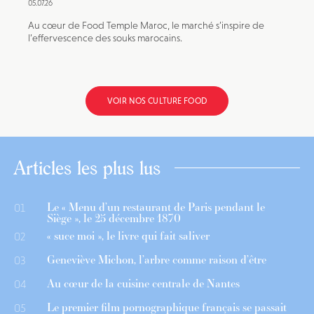
05.07.26
Au cœur de Food Temple Maroc, le marché s’inspire de
l’effervescence des souks marocains.
VOIR NOS CULTURE FOOD
Articles les plus lus
Le « Menu d’un restaurant de Paris pendant le
01
Siège », le 25 décembre 1870
« suce moi », le livre qui fait saliver
02
Geneviève Michon, l’arbre comme raison d’être
03
Au cœur de la cuisine centrale de Nantes
04
Le premier film pornographique français se passait
05