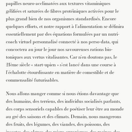
papilles neuro-acclimatées aux textures vitaminiques
gélifiées et saturées de fibres protéiniques activées pour le
plus grand bien de nos organismes standardisés. Encore
quelques efforts, et notre rapport à l’alimentation se définira
essentiellement par des équations formulées par un nutri-
coach virtuel personnalisé connecté à nos perso-data, qui
concoctera au jour le jour nos savoureuses rations bio-
toniques aux vertus vitalisantes. Car n’en doutons pas, le
21ème siècle « start-upien » s’est lancé dans une course à
l’échalotte étourdissante en matière de comestible et de
commensalité futurisables.
Nous allons manger comme si nous étions davantage que
des humains, des terriens, des individus socialisés parlants,
des corps sensoriels capables de poétiser leur être au monde
au gré des saisons et des climats. Demain, nous mangerons
des fruits, des légumes, des viandes, des poissons, des
insectes, des algues, des micro-organismes, des racines, des