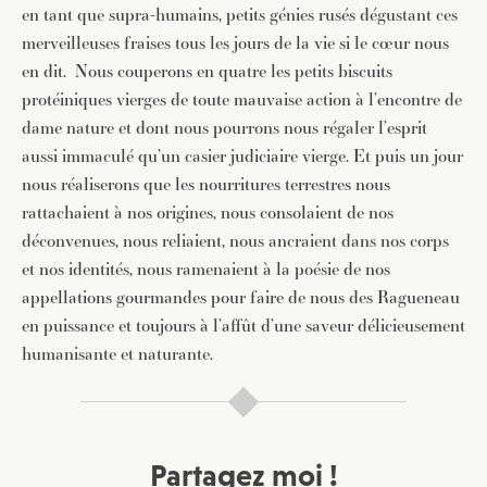
en tant que supra-humains, petits génies rusés dégustant ces
merveilleuses fraises tous les jours de la vie si le cœur nous
en dit. Nous couperons en quatre les petits biscuits
protéiniques vierges de toute mauvaise action à l’encontre de
dame nature et dont nous pourrons nous régaler l’esprit
aussi immaculé qu’un casier judiciaire vierge. Et puis un jour
nous réaliserons que les nourritures terrestres nous
rattachaient à nos origines, nous consolaient de nos
déconvenues, nous reliaient, nous ancraient dans nos corps
et nos identités, nous ramenaient à la poésie de nos
appellations gourmandes pour faire de nous des Ragueneau
en puissance et toujours à l’affût d’une saveur délicieusement
humanisante et naturante.
JE M'INSCRIS À LA NEWSLETTER
Pour recevoir toutes les deux semaines notre lettre
d’info avec une sélection d’articles …
Partagez moi !