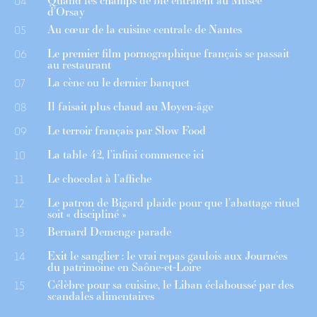
Quand les champs de blé entraient au Musée
04
d’Orsay
Au cœur de la cuisine centrale de Nantes
05
Le premier film pornographique français se passait
06
au restaurant
La cène ou le dernier banquet
07
Il faisait plus chaud au Moyen-âge
08
Le terroir français par Slow Food
09
La table 42, l’infini commence ici
10
Le chocolat à l’affiche
11
Le patron de Bigard plaide pour que l’abattage rituel
12
soit « discipliné »
Bernard Demenge parade
13
Exit le sanglier : le vrai repas gaulois aux Journées
14
du patrimoine en Saône-et-Loire
Célèbre pour sa cuisine, le Liban éclaboussé par des
15
scandales alimentaires