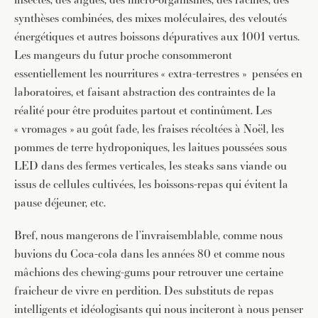
synthèses combinées, des mixes moléculaires, des veloutés
énergétiques et autres boissons dépuratives aux 1001 vertus.
Les mangeurs du futur proche consommeront
essentiellement les nourritures « extra-terrestres » pensées en
laboratoires, et faisant abstraction des contraintes de la
réalité pour être produites partout et continûment. Les
« vromages » au goût fade, les fraises récoltées à Noël, les
pommes de terre hydroponiques, les laitues poussées sous
LED dans des fermes verticales, les steaks sans viande ou
issus de cellules cultivées, les boissons-repas qui évitent la
pause déjeuner, etc.
Bref, nous mangerons de l’invraisemblable, comme nous
buvions du Coca-cola dans les années 80 et comme nous
mâchions des chewing-gums pour retrouver une certaine
fraicheur de vivre en perdition. Des substituts de repas
intelligents et idéologisants qui nous inciteront à nous penser