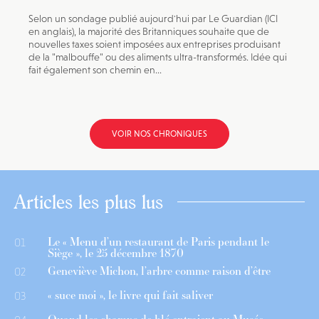
Selon un sondage publié aujourd'hui par Le Guardian (ICI
en anglais), la majorité des Britanniques souhaite que de
nouvelles taxes soient imposées aux entreprises produisant
de la "malbouffe" ou des aliments ultra-transformés. Idée qui
fait également son chemin en...
VOIR NOS CHRONIQUES
Articles les plus lus
Le « Menu d’un restaurant de Paris pendant le
01
Siège », le 25 décembre 1870
Geneviève Michon, l’arbre comme raison d’être
02
« suce moi », le livre qui fait saliver
03