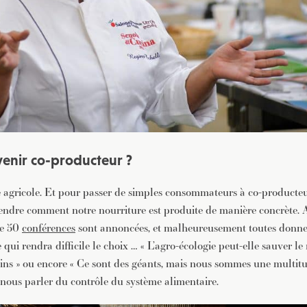
nir co-producteur ?
 agricole. Et pour passer de simples consommateurs à co-producteurs
endre comment notre nourriture est produite de manière concrète. 
de 50
conférences
sont annoncées, et malheureusement toutes donnen
ce qui rendra difficile le choix … « L’agro-écologie peut-elle sauver l
dins » ou encore « Ce sont des géants, mais nous sommes une multit
nous parler du contrôle du système alimentaire.