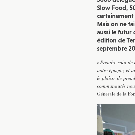
Slow Food, 50
certainement 
Mais on ne fa
aussi le futur
édition de Te
septembre 2
«
Prendre soin de l
notre époque, et u
le plaisir de prend
communautés nourr
Générale de la Fon