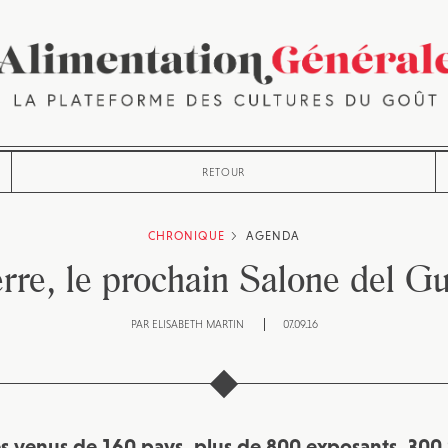
RETOUR
CHRONIQUE
AGENDA
erre, le prochain Salone del Gu
PAR
ELISABETH MARTIN
07.09.16
 venus de 160 pays, plus de 800 exposants, 300 