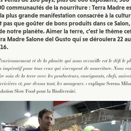
JE M'INSCRIS À LA NEWSLETTER
0 communautés de la nourriture : Terra Madre es
Pour recevoir toutes les deux semaines notre lettre d’info a
la plus grande manifestation consacrée à la cultur
sélection d’articles …
it pas que goûter de bons produits dans ce Salon
 de notre planète. Aimer la terre, c’est le thème c
rra Madre Salone del Gusto qui se déroulera 22 au
016.
’environnement et de la planète qui nous accueille est le défi le 
n impératif pour tous ceux qui s’occupent de nourriture. Nous vo
re soin de la terre avec les producteurs, enseignants, chefs, univer
icières et, par dessus tout, les mangeurs.
» explique Serena Milan
dation Slow Food pour la Biodiversité.