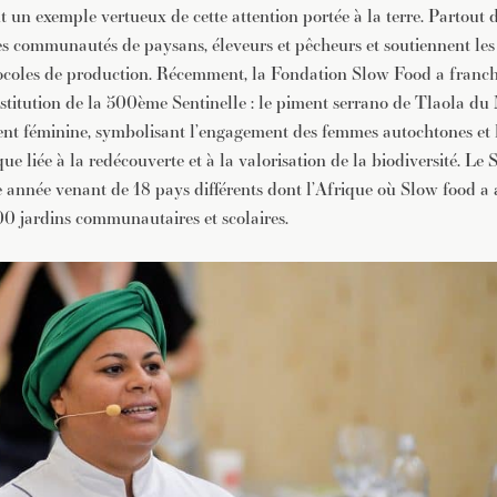
t un exemple vertueux de cette attention portée à la terre. Partout
es communautés de paysans, éleveurs et pêcheurs et soutiennent les
tocoles de production. Récemment, la Fondation Slow Food a franch
nstitution de la 500ème Sentinelle : le piment serrano de Tlaola d
ent féminine, symbolisant l’engagement des femmes autochtones et
ue liée à la redécouverte et à la valorisation de la biodiversité. Le 
te année venant de 18 pays différents dont l’Afrique où Slow food a
 jardins communautaires et scolaires.