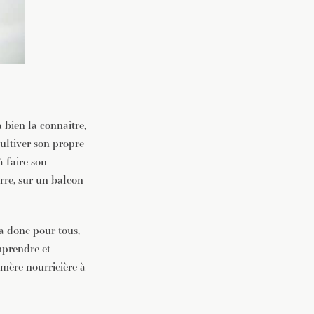
bien la connaître,
ultiver son propre
à faire son
erre, sur un balcon
ura donc pour tous,
mprendre et
 mère nourricière à