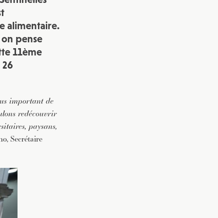
t
vec une
e alimentaire.
, on pense
ette 11ème
 26
plus important de
ulons redécouvrir
sitaires, paysans,
o, Secrétaire