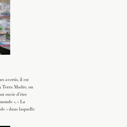
 avertis, il est
A Terra Madre, on
t envie d’être
e monde », « La
ude » dans laquelle