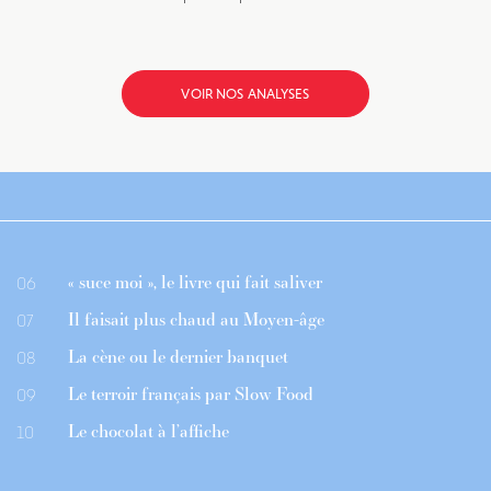
VOIR NOS ANALYSES
« suce moi », le livre qui fait saliver
06
Il faisait plus chaud au Moyen-âge
07
La cène ou le dernier banquet
08
Le terroir français par Slow Food
09
Le chocolat à l’affiche
10