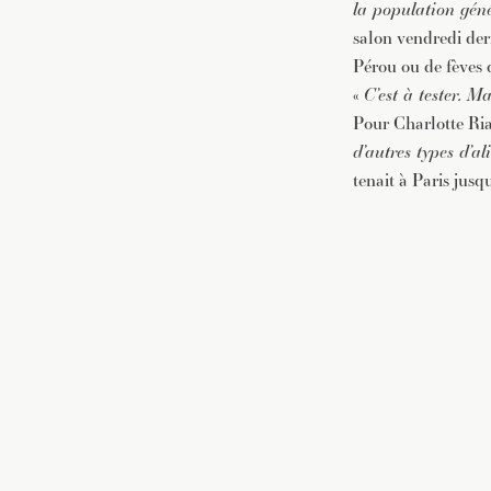
la population gén
salon vendredi der
Pérou ou de fèves d
«
C’est à tester. M
Pour Charlotte Ria
d’autres types d’a
tenait à Paris jusq