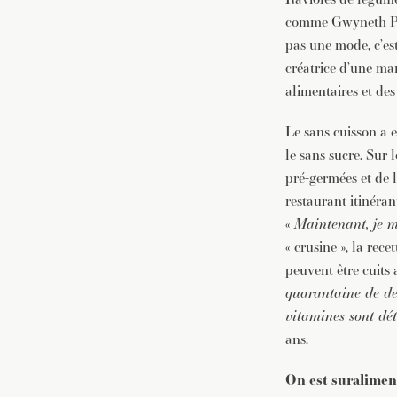
comme Gwyneth Palt
pas une mode, c’est
créatrice d’une ma
alimentaires et des 
Le sans cuisson a e
le sans sucre. Sur 
pré-germées et de 
restaurant itinéran
«
Maintenant, je me
« crusine », la rece
peuvent être cuits
quarantaine de deg
vitamines sont dét
ans.
On est suralimen