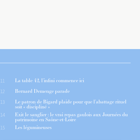
La table 42, l’infini commence ici
11
Bernard Demenge parade
12
Le patron de Bigard plaide pour que l’abattage rituel
13
soit « discipliné »
Exit le sanglier : le vrai repas gaulois aux Journées du
14
patrimoine en Saône-et-Loire
Les légumineuses
15