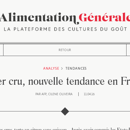
RETOUR
ANALYSE
TENDANCES
 cru, nouvelle tendance en F
PAR
AFP
CILENE OLIVEIRA
11.04.16
 crus, tarte au citron sans cuisson… Après avoir conquis les Etats-U