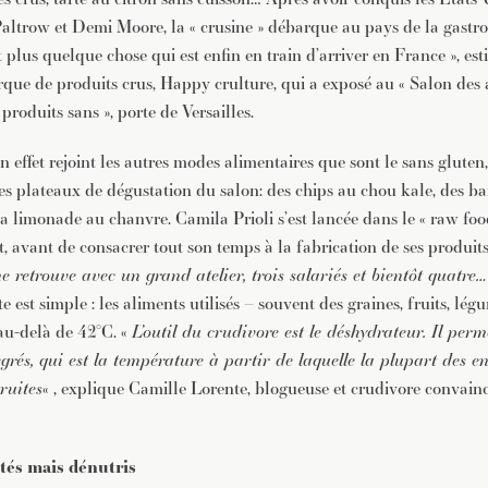
row et Demi Moore, la « crusine » débarque au pays de la gastron
 plus quelque chose qui est enfin en train d’arriver en France », est
rque de produits crus, Happy crulture, qui a exposé au « Salon des a
produits sans », porte de Versailles.
n effet rejoint les autres modes alimentaires que sont le sans gluten,
les plateaux de dégustation du salon: des chips au chou kale, des ba
la limonade au chanvre. Camila Prioli s’est lancée dans le « raw foo
t, avant de consacrer tout son temps à la fabrication de ses produits
 retrouve avec un grand atelier, trois salariés et bientôt quatre…
tte est simple : les aliments utilisés – souvent des graines, fruits, l
 au-delà de 42°C. «
L’outil du crudivore est le déshydrateur. Il perm
rés, qui est la température à partir de laquelle la plupart des e
ruites
« , explique Camille Lorente, blogueuse et crudivore convai
tés mais dénutris