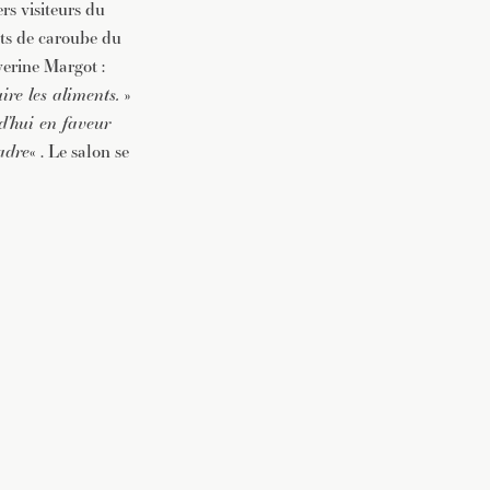
ers visiteurs du
ets de caroube du
verine Margot :
ire les aliments.
»
d’hui en faveur
adre
« . Le salon se