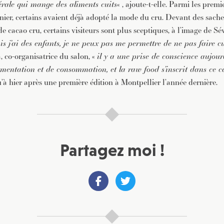
érale qui mange des aliments cuits
« , ajoute-t-elle. Parmi les premi
nier, certains avaient déjà adopté la mode du cru. Devant des sach
e cacao cru, certains visiteurs sont plus sceptiques, à l’image de Sé
ais j’ai des enfants, je ne peux pas me permettre de ne pas faire cu
, co-organisatrice du salon, «
il y a une prise de conscience aujour
limentation et de consommation, et la raw food s’inscrit dans ce c
u’à hier après une première édition à Montpellier l’année dernière.
Partagez moi !