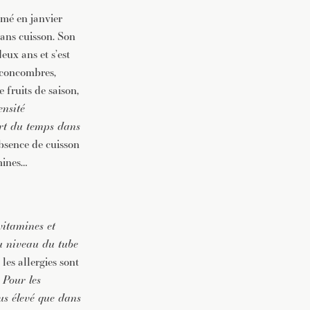
amé en janvier
sans cuisson. Son
eux ans et s’est
e concombres,
 fruits de saison,
ensité
part du temps dans
absence de cuisson
mines…
vitamines et
au niveau du tube
les allergies sont
«
Pour les
lus élevé que dans