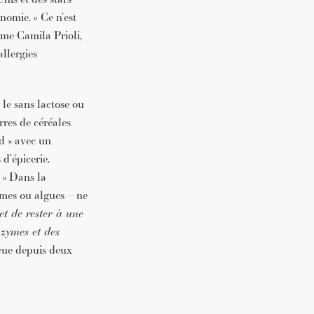
omie. « Ce n’est
ime Camila Prioli,
llergies
 le sans lactose ou
rres de céréales
d » avec un
 d’épicerie.
» Dans la
égumes ou algues – ne
et de rester à une
nzymes et des
ncue depuis deux