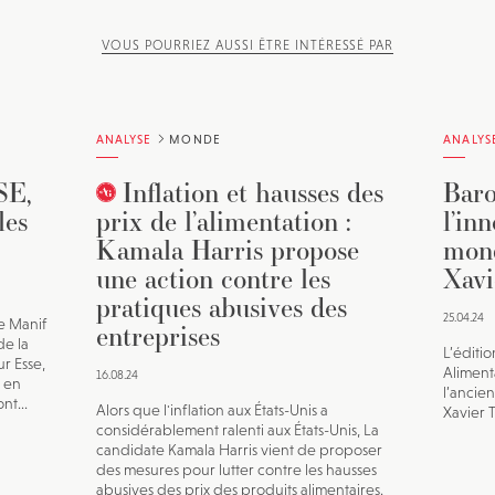
VOUS POURRIEZ AUSSI ÊTRE INTÉRESSÉ PAR
ANALYSE
MONDE
ANALYS
SE,
Inflation et hausses des
Baro
les
prix de l’alimentation :
l’in
Kamala Harris propose
mond
une action contre les
Xavi
pratiques abusives des
25.04.24
e Manif
entreprises
de la
L’éditi
r Esse,
Aliment
16.08.24
 en
l’ancie
nt...
Alors que l'inflation aux États-Unis a
Xavier T
considérablement ralenti aux États-Unis, La
candidate Kamala Harris vient de proposer
des mesures pour lutter contre les hausses
abusives des prix des produits alimentaires.