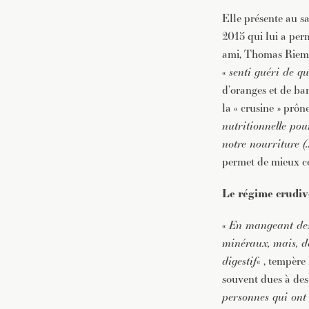
Elle présente au s
2015 qui lui a per
ami, Thomas Riem, u
«
senti guéri de q
d’oranges et de ban
la « crusine » prôn
nutritionnelle pou
notre nourriture (
permet de mieux co
Le régime crudiv
«
En mangeant des 
minéraux, mais, de
digestif
« , tempère
souvent dues à des
personnes qui ont 