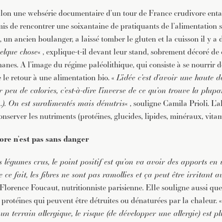
alon une websérie documentaire d’un tour de France crudivore ent
mis de rencontrer une soixantaine de pratiquants de l’alimentation 
n ancien boulanger, a laissé tomber le gluten et la cuisson il y a d
uelque chose
« , explique-t-il devant leur stand, sobrement décoré d
anes. A l’image du régime paléolithique, qui consiste à se nourrir de
e le retour à une alimentation bio. «
L’idée c’est d’avoir une haute d
r peu de calories, c’est-à-dire l’inverse de ce qu’on trouve la plu
…). On est suralimentés mais dénutris
« , souligne Camila Prioli. L’
nserver les nutriments (protéines, glucides, lipides, minéraux, vita
ore n’est pas sans danger
légumes crus, le point positif est qu’on va avoir des apports en 
 ce fait, les fibres ne sont pas ramollies et ça peut être irritant 
 Florence Foucaut, nutritionniste parisienne. Elle souligne aussi que 
 protéines qui peuvent être détruites ou dénaturées par la chaleur. 
un terrain allergique, le risque (de développer une allergie) est p