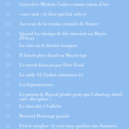
Geneviève Michon, l’arbre comme raison d’être
03
« suce moi », le livre qui fait saliver
04
Au cœur de la cuisine centrale de Nantes
05
Quand les champs de blé entraient au Musée
06
d’Orsay
La cène ou le dernier banquet
07
Il faisait plus chaud au Moyen-âge
08
Le terroir français par Slow Food
09
La table 42, l’infini commence ici
10
Les légumineuses
11
Le patron de Bigard plaide pour que l’abattage rituel
12
soit « discipliné »
Le chocolat à l’affiche
13
Bernard Demenge parade
14
Exit le sanglier : le vrai repas gaulois aux Journées
15