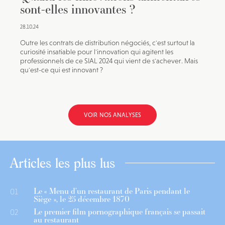
sont-elles innovantes ?
28.10.24
Outre les contrats de distribution négociés, c'est surtout la
curiosité insatiable pour l'innovation qui agitent les
professionnels de ce SIAL 2024 qui vient de s'achever. Mais
qu'est-ce qui est innovant ?
VOIR NOS ANALYSES
Articles les plus lus
Le « Menu d’un restaurant de Paris pendant le
01
Siège », le 25 décembre 1870
Le premier film pornographique français se passait
02
au restaurant