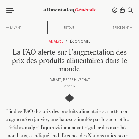
SUIVANT
RETOUR
PRÉCÉDENT
ANALYSE
ÉCONOMIE
La FAO alerte sur l’augmentation des
prix des produits alimentaires dans le
monde
PAR
AFP
PIERRE HIVERNAT
02.02.17
L’indice FAO des prix des produits alimentaires a nettement
augmenté en janvier, une hausse stimulée par le sucre et les
céréales, malgré l’approvisionnement régulier des marchés
mondiaux, a indiqué jeudi l’agence des Nations unies pour