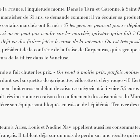
e la France, l’inquiétude monte. Dans le Tarn-et-Garonne, à Saint-
maraîcher de 51 ans, se demande comment il va écouler sa product
e certains marchés ont fermé. «
Si les gens ne peuvent pas se dépla
, si on ne peut pas vendre sur les marchés, qu’est-ce qu’on fait ? O
a déjà eu des fraises jetées à cause de la mévente. On est très pess
président de la confrérie de la fraise de Carpentras, qui regroupe 
urs de la filière dans le Vaucluse.
de a fait chuter les prix. «
On vend à moitié prix, parfois moins
«
dant ses barquettes de gariguettes, ciflorette et cléry rouge vif. Cer
ent huit euros en début de saison se négocient à 4 voire 3,5 euros le
aît très incertaine en raison du confinement: des saisonniers du Ma
éter son équipe sont bloqués en raison de l’épidémie. Trouver des
urs à Arles, Louis et Nadine Nay appellent aussi les consommateur
français. Il tablent déjà sur un mois de perdu sur une récolte qui e