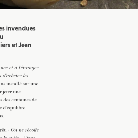
ges invendues
au
iers et Jean
nce et à l’étranger
d’acheter les
ans installé sur une
r jeter une
is des centaines de
e d’équilibre
s.
rêt. «
On ne récolte
 la suite
« . Dans