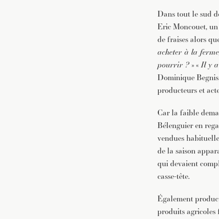
Dans tout le sud d
Eric Moncouet, un 
de fraises alors qu
acheter à la ferme
pourrir ?
» «
Il y 
Dominique Begnis, 
producteurs et acte
Car la faible deman
Bélenguier en regar
vendues habituellem
de la saison appar
qui devaient compl
casse-tête.
Également producte
produits agricoles 