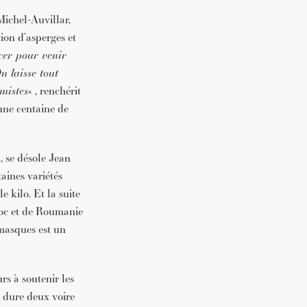
Michel-Auvillar,
ion d’asperges et
cer pour venir
n laisse tout
imistes
« , renchérit
une centaine de
 , se désole Jean
taines variétés
 kilo. Et la suite
roc et de Roumanie
 masques est un
s à soutenir les
n dure deux voire