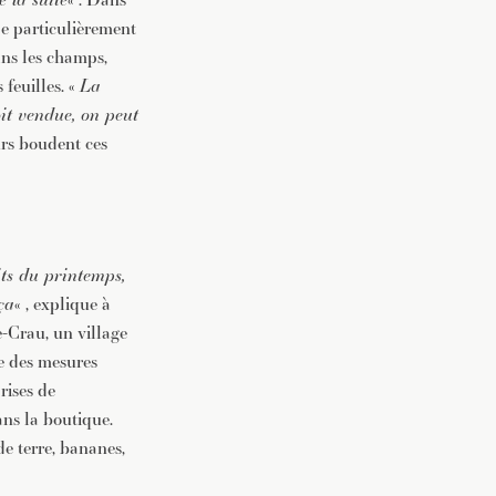
pe particulièrement
Dans les champs,
 feuilles. «
La
soit vendue, on peut
urs boudent ces
uits du printemps,
ça
« , explique à
-Crau, un village
ce des mesures
rises de
ns la boutique.
e terre, bananes,