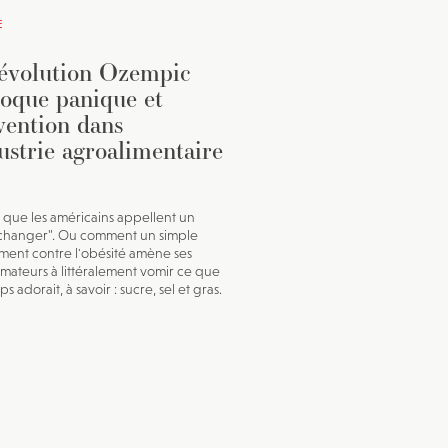
E
évolution Ozempic
oque panique et
vention dans
dustrie agroalimentaire
e que les américains appellent un
changer". Ou comment un simple
ent contre l'obésité amène ses
ateurs à littéralement vomir ce que
ps adorait, à savoir : sucre, sel et gras.