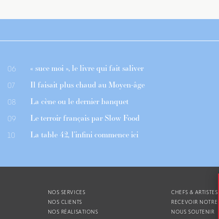
« suce moi », le livre qui fait saliver
06
Il faisait plus chaud au Moyen-âge
07
La cène ou le dernier banquet
08
Le terroir français par Slow Food
09
La table 42, l’infini commence ici
10
NOS SERVICES
CHEFS & ARTISTES
NOS CLIENTS
RECEVOIR NOTRE
NOS RÉALISATIONS
NOUS SOUTENIR