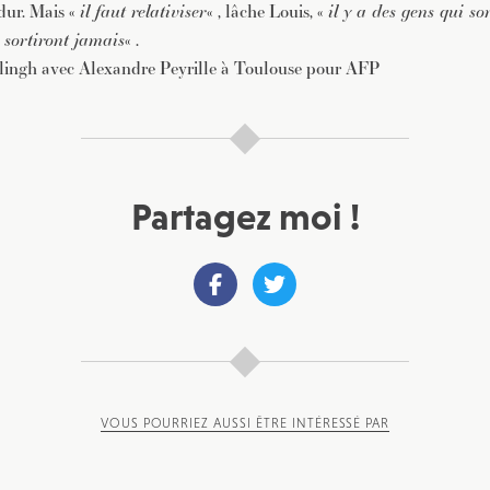
 dur. Mais «
il faut relativiser
« , lâche Louis, «
il y a des gens qui son
en sortiront jamais
« .
elingh avec Alexandre Peyrille à Toulouse pour AFP
Partagez moi !
VOUS POURRIEZ AUSSI ÊTRE INTÉRESSÉ PAR