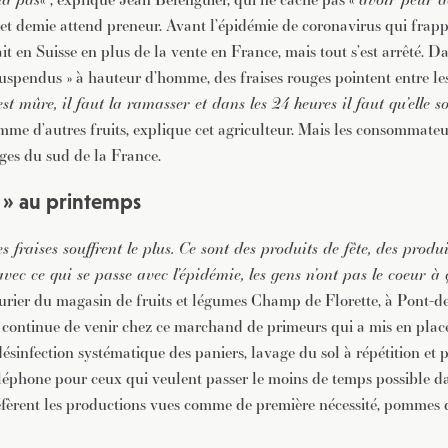
e et demie attend preneur. Avant l’épidémie de coronavirus qui frap
ait en Suisse en plus de la vente en France, mais tout s’est arrêté. 
suspendus » à hauteur d’homme, des fraises rouges pointent entre les
est mûre, il faut la ramasser et dans les 24 heures il faut qu’elle 
mme d’autres fruits, explique cet agriculteur. Mais les consommate
uges du sud de la France.
r » au printemps
es fraises souffrent le plus. Ce sont des produits de fête, des prod
vec ce qui se passe avec l’épidémie, les gens n’ont pas le coeur à 
ier du magasin de fruits et légumes Champ de Florette, à Pont-de
le continue de venir chez ce marchand de primeurs qui a mis en pla
: désinfection systématique des paniers, lavage du sol à répétition et p
phone pour ceux qui veulent passer le moins de temps possible da
réfèrent les productions vues comme de première nécessité, pommes d