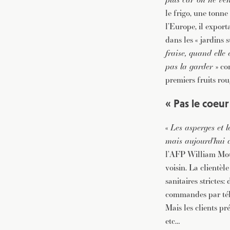
le frigo, une tonn
l’Europe, il export
dans les « jardins 
fraise, quand elle 
pas la garder
» co
premiers fruits ro
« Pas le coeu
«
Les asperges et l
mais aujourd’hui a
l’AFP William Mour
voisin. La clientè
sanitaires strictes
commandes par télé
Mais les clients p
etc…