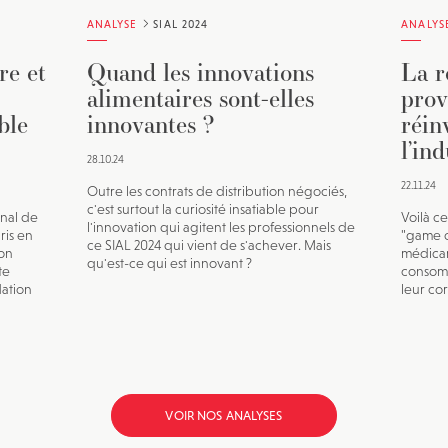
ANALYSE
SIAL 2024
ANALYS
re et
Quand les innovations
La r
alimentaires sont-elles
prov
ble
innovantes ?
réin
l’in
28.10.24
22.11.24
Outre les contrats de distribution négociés,
c'est surtout la curiosité insatiable pour
onal de
Voilà c
l'innovation qui agitent les professionnels de
ris en
"game 
ce SIAL 2024 qui vient de s'achever. Mais
ion
médicam
qu'est-ce qui est innovant ?
te
consomm
lation
leur cor
VOIR NOS ANALYSES