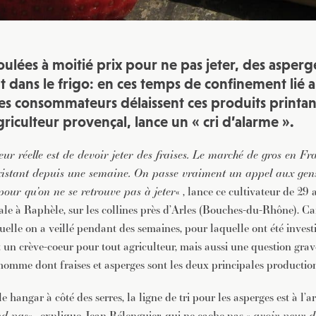
coulées à moitié prix pour ne pas jeter, des asper
t dans le frigo: en ces temps de confinement lié 
les consommateurs délaissent ces produits printan
riculteur provençal, lance un « cri d’alarme ».
eur réelle est de devoir jeter des fraises. Le marché de gros en Fra
xistant depuis une semaine. On passe vraiment un appel aux gens 
pour qu’on ne se retrouve pas à jeter
« , lance ce cultivateur de 29 
ale à Raphèle, sur les collines près d’Arles (Bouches-du-Rhône). Ca
elle on a veillé pendant des semaines, pour laquelle ont été invest
st un crève-coeur pour tout agriculteur, mais aussi une question grav
 homme dont fraises et asperges sont les deux principales production
 hangar à côté des serres, la ligne de tri pour les asperges est à l’ar
nd pas
« , explique Jean Bélenguier, qui ne cache pas «
avoir peur de