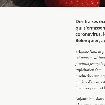
Des fraises é
qui s’entassen
coronavirus, 
Bélenguier, ag
«
Aujourd’hui, la p
est quasiment ine
produits français 
exploitation famili
production sur laqu
milliers d’euros, e
financier pour cet
Aujourd’hui, dans le
plus car on ne ve