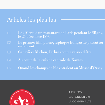
Articles les plus lus
Le « Menu d’un restaurant de Paris pendant le Siège »,
01
le 25 décembre 1870
Le premier film pornographique français se passait au
02
restaurant
Geneviève Michon, l’arbre comme raison d’être
03
Au cœur de la cuisine centrale de Nantes
04
Quand les champs de blé entraient au Musée d’Orsay
05
À PROPOS
LES FONDATEURS
LA COMMUNAUTÉ