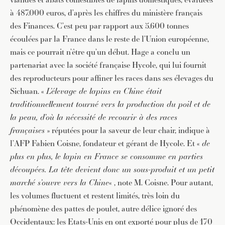
à 487.000 euros, d’après les chiffres du ministère français
des Finances. C’est peu par rapport aux 5.600 tonnes
écoulées par la France dans le reste de l’Union européenne,
mais ce pourrait n’être qu’un début. Hage a conclu un
partenariat avec la société française Hycole, qui lui fournit
des reproducteurs pour affiner les races dans ses élevages du
Sichuan. «
L’élevage de lapins en Chine était
JE M'INSCRIS À LA NEWSLETTER
traditionnellement tourné vers la production du poil et de
Pour recevoir toutes les deux semaines notre lettre
la peau, d’où la nécessité de recourir à des races
d’info avec une sélection d’articles …
françaises
» réputées pour la saveur de leur chair, indique à
l’AFP Fabien Coisne, fondateur et gérant de Hycole. Et «
de
plus en plus, le lapin en France se consomme en parties
découpées. La tête devient donc un sous-produit et un petit
marché s’ouvre vers la Chine
« , note M. Coisne. Pour autant,
les volumes fluctuent et restent limités, très loin du
phénomène des pattes de poulet, autre délice ignoré des
Occidentaux: les Etats-Unis en ont exporté pour plus de 170