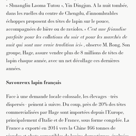
« Shuangliu Laoma Tutou », Yin Dingjun. A la nuit tombée,
dans les ruelles du centre de Chengdu, d’innombrables
échoppes proposent des têtes de lapin sur le pouce,
accompagnées de bière ou de ravioles. «
C’est une friandise
parfaite pour les collations du soir et pour les marchés de
nuit qui sont une vraie tradition ici
« , observe M. Rong. Son
groupe, Hage, assure vendre plus de 8 millions de têtes de
lapin chaque année, avec un net décollage ces dernières
années.
Savoureux lapin français
Face à une demande locale colossale, les élevages –très
dispersés– peinent à suivre. Du coup, près de 20% des têtes
commercialisées par Hage sont importées depuis l’Europe,
principalement d’Italie et de France, sous forme congelée. La
France a exporté en 2014 vers la Chine 166 tonnes de
viandes et abats comestibles de lapins domestiques, évaluées