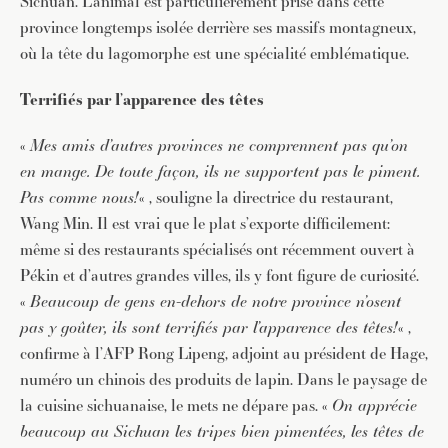
Sichuan. L’animal est particulièrement prisé dans cette
province longtemps isolée derrière ses massifs montagneux,
où la tête du lagomorphe est une spécialité emblématique.
Terrifiés par l’apparence des têtes
«
Mes amis d’autres provinces ne comprennent pas qu’on
en mange. De toute façon, ils ne supportent pas le piment.
Pas comme nous!
« , souligne la directrice du restaurant,
Wang Min. Il est vrai que le plat s’exporte difficilement:
même si des restaurants spécialisés ont récemment ouvert à
Pékin et d’autres grandes villes, ils y font figure de curiosité.
«
Beaucoup de gens en-dehors de notre province n’osent
pas y goûter, ils sont terrifiés par l’apparence des têtes!
« ,
confirme à l’AFP Rong Lipeng, adjoint au président de Hage,
numéro un chinois des produits de lapin. Dans le paysage de
la cuisine sichuanaise, le mets ne dépare pas. «
On apprécie
beaucoup au Sichuan les tripes bien pimentées, les têtes de