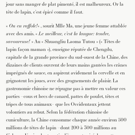
jour sans manger de plat pimenté, il est malheureux. Or la
tête de lapin, c’est épicé comme il faut.
«
On en raffole!
« , sourit Mlle Ma, une jeune femme attablée
avec des amis. «
Le meilleur, c’est la langue: tendre,
savoureuse!
» Au « Shuangliu Laoma Tutou » (« Têtes de
lapin façon maman »), enseigne réputée de Chengdu,
capitale de la grande province du sud-ouest de la Chine, des
dizaines de clients ouvrent de leurs mains gantées les crânes
imprégnés de sauce, en aspirent avidement la cervelle et en
grignotent les joues, avec des grognements de plaisir. La
gastronomie chinoise ne répugne pas à mettre en valeur ces
parties –cous et becs de canard, pattes de poulet, têtes et
tripes de tous animaux– que les Occidentaux jettent
volontiers au rebut. Selon la fédération chinoise de
cuniculture, la Chine consomme chaque année environ 500
millions de têtes de lapin –dont 200 à 300 millions au