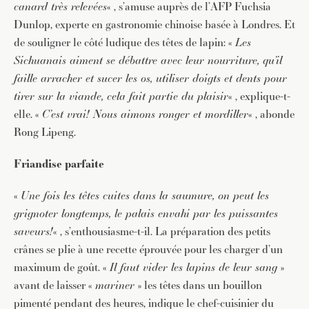
canard très relevées
« , s’amuse auprès de l’AFP Fuchsia
Dunlop, experte en gastronomie chinoise basée à Londres. Et
de souligner le côté ludique des têtes de lapin: «
Les
Sichuanais aiment se débattre avec leur nourriture, qu’il
faille arracher et sucer les os, utiliser doigts et dents pour
tirer sur la viande, cela fait partie du plaisir
« , explique-t-
elle. «
C’est vrai! Nous aimons ronger et mordiller
« , abonde
Rong Lipeng.
Friandise parfaite
«
Une fois les têtes cuites dans la saumure, on peut les
grignoter longtemps, le palais envahi par les puissantes
saveurs!
« , s’enthousiasme-t-il. La préparation des petits
crânes se plie à une recette éprouvée pour les charger d’un
maximum de goût. «
Il faut vider les lapins de leur sang
»
avant de laisser «
mariner
» les têtes dans un bouillon
pimenté pendant des heures, indique le chef-cuisinier du