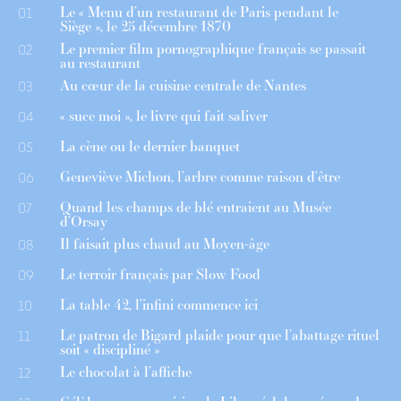
Le « Menu d’un restaurant de Paris pendant le
01
Siège », le 25 décembre 1870
Le premier film pornographique français se passait
02
au restaurant
Au cœur de la cuisine centrale de Nantes
03
« suce moi », le livre qui fait saliver
04
La cène ou le dernier banquet
05
Geneviève Michon, l’arbre comme raison d’être
06
Quand les champs de blé entraient au Musée
07
d’Orsay
Il faisait plus chaud au Moyen-âge
08
Le terroir français par Slow Food
09
La table 42, l’infini commence ici
10
Le patron de Bigard plaide pour que l’abattage rituel
11
soit « discipliné »
Le chocolat à l’affiche
12