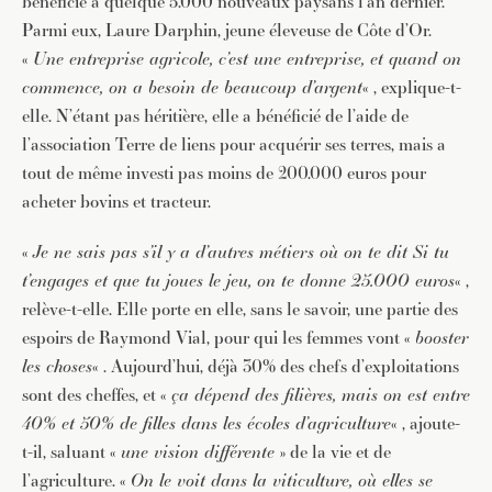
bénéficié à quelque 5.000 nouveaux paysans l’an dernier.
Parmi eux, Laure Darphin, jeune éleveuse de Côte d’Or.
«
Une entreprise agricole, c’est une entreprise, et quand on
commence, on a besoin de beaucoup d’argent
« , explique-t-
elle. N’étant pas héritière, elle a bénéficié de l’aide de
l’association Terre de liens pour acquérir ses terres, mais a
tout de même investi pas moins de 200.000 euros pour
acheter bovins et tracteur.
«
Je ne sais pas s’il y a d’autres métiers où on te dit Si tu
t’engages et que tu joues le jeu, on te donne 25.000 euros
« ,
JE M'INSCRIS À LA NEWSLETTER
relève-t-elle. Elle porte en elle, sans le savoir, une partie des
Pour recevoir toutes les deux semaines notre lettre
espoirs de Raymond Vial, pour qui les femmes vont «
booster
d’info avec une sélection d’articles …
les choses
« . Aujourd’hui, déjà 30% des chefs d’exploitations
sont des cheffes, et «
ça dépend des filières, mais on est entre
40% et 50% de filles dans les écoles d’agriculture
« , ajoute-
t-il, saluant «
une vision différente
» de la vie et de
l’agriculture. «
On le voit dans la viticulture, où elles se