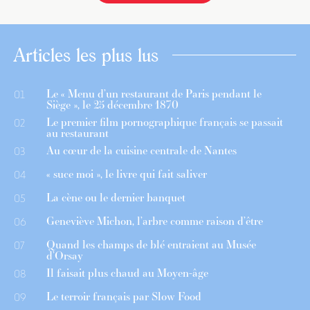
Articles les plus lus
Le « Menu d’un restaurant de Paris pendant le
01
Siège », le 25 décembre 1870
Le premier film pornographique français se passait
02
au restaurant
Au cœur de la cuisine centrale de Nantes
03
« suce moi », le livre qui fait saliver
04
La cène ou le dernier banquet
05
Geneviève Michon, l’arbre comme raison d’être
06
Quand les champs de blé entraient au Musée
07
d’Orsay
Il faisait plus chaud au Moyen-âge
08
Le terroir français par Slow Food
09