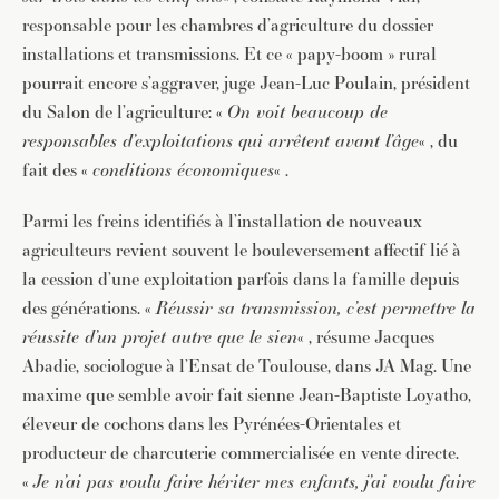
responsable pour les chambres d’agriculture du dossier
installations et transmissions. Et ce « papy-boom » rural
pourrait encore s’aggraver, juge Jean-Luc Poulain, président
du Salon de l’agriculture: «
On voit beaucoup de
responsables d’exploitations qui arrêtent avant l’âge
« , du
fait des «
conditions économiques
« .
Parmi les freins identifiés à l’installation de nouveaux
agriculteurs revient souvent le bouleversement affectif lié à
la cession d’une exploitation parfois dans la famille depuis
des générations. «
Réussir sa transmission, c’est permettre la
réussite d’un projet autre que le sien
« , résume Jacques
Abadie, sociologue à l’Ensat de Toulouse, dans JA Mag. Une
maxime que semble avoir fait sienne Jean-Baptiste Loyatho,
éleveur de cochons dans les Pyrénées-Orientales et
producteur de charcuterie commercialisée en vente directe.
«
Je n’ai pas voulu faire hériter mes enfants, j’ai voulu faire