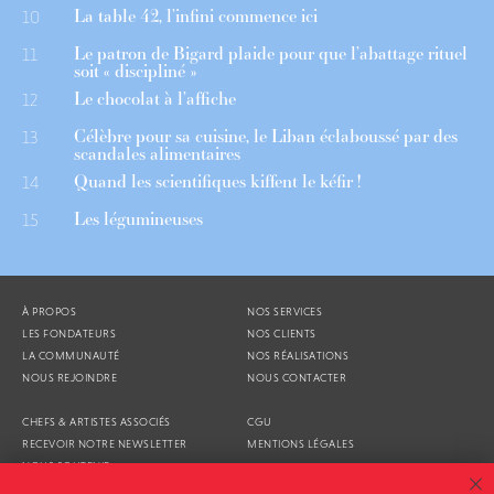
La table 42, l’infini commence ici
10
Le patron de Bigard plaide pour que l’abattage rituel
11
soit « discipliné »
Le chocolat à l’affiche
12
Célèbre pour sa cuisine, le Liban éclaboussé par des
13
scandales alimentaires
Quand les scientifiques kiffent le kéfir !
14
Les légumineuses
15
À PROPOS
NOS SERVICES
LES FONDATEURS
NOS CLIENTS
LA COMMUNAUTÉ
NOS RÉALISATIONS
NOUS REJOINDRE
NOUS CONTACTER
CHEFS & ARTISTES ASSOCIÉS
CGU
RECEVOIR NOTRE NEWSLETTER
MENTIONS LÉGALES
NOUS SOUTENIR
AGENDA