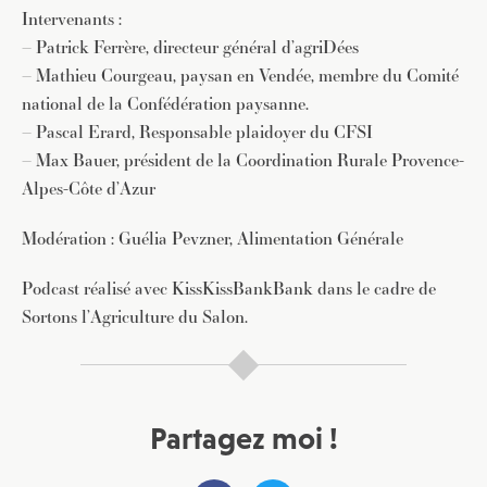
Intervenants :
– Patrick Ferrère, directeur général d’agriDées
– Mathieu Courgeau, paysan en Vendée, membre du Comité
national de la Confédération paysanne.
– Pascal Erard, Responsable plaidoyer du CFSI
– Max Bauer, président de la Coordination Rurale Provence-
Alpes-Côte d’Azur
Modération : Guélia Pevzner, Alimentation Générale
Podcast réalisé avec KissKissBankBank dans le cadre de
Sortons l’Agriculture du Salon.
Partagez moi !