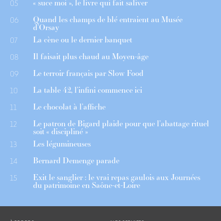
« suce moi », le livre qui fait saliver
05
Quand les champs de blé entraient au Musée
06
d’Orsay
La cène ou le dernier banquet
07
Il faisait plus chaud au Moyen-âge
08
Le terroir français par Slow Food
09
La table 42, l’infini commence ici
10
Le chocolat à l’affiche
11
Le patron de Bigard plaide pour que l’abattage rituel
12
soit « discipliné »
Les légumineuses
13
Bernard Demenge parade
14
Exit le sanglier : le vrai repas gaulois aux Journées
15
du patrimoine en Saône-et-Loire