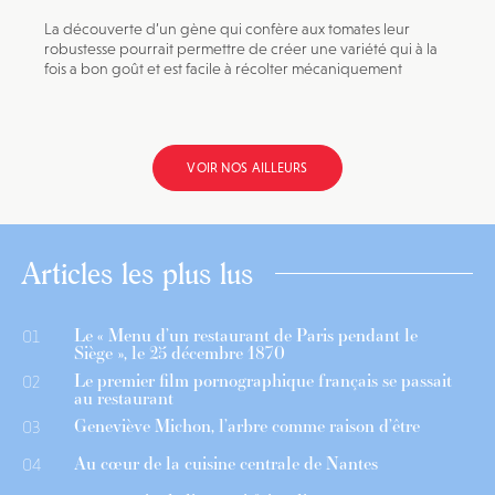
La découverte d’un gène qui confère aux tomates leur
robustesse pourrait permettre de créer une variété qui à la
fois a bon goût et est facile à récolter mécaniquement
VOIR NOS AILLEURS
Articles les plus lus
Le « Menu d’un restaurant de Paris pendant le
01
Siège », le 25 décembre 1870
Le premier film pornographique français se passait
02
au restaurant
Geneviève Michon, l’arbre comme raison d’être
03
Au cœur de la cuisine centrale de Nantes
04