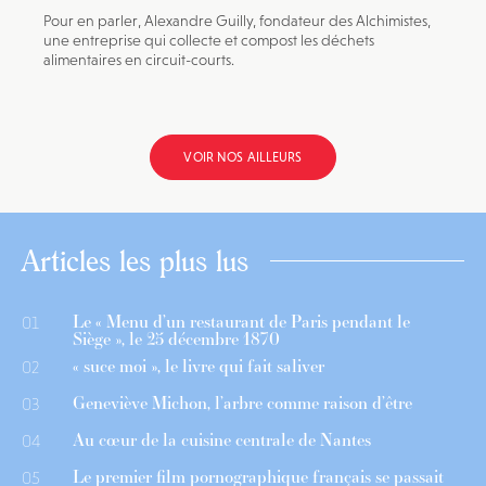
Pour en parler, Alexandre Guilly, fondateur des Alchimistes,
une entreprise qui collecte et compost les déchets
alimentaires en circuit-courts.
VOIR NOS AILLEURS
Articles les plus lus
Le « Menu d’un restaurant de Paris pendant le
01
Siège », le 25 décembre 1870
« suce moi », le livre qui fait saliver
02
Geneviève Michon, l’arbre comme raison d’être
03
Au cœur de la cuisine centrale de Nantes
04
Le premier film pornographique français se passait
05