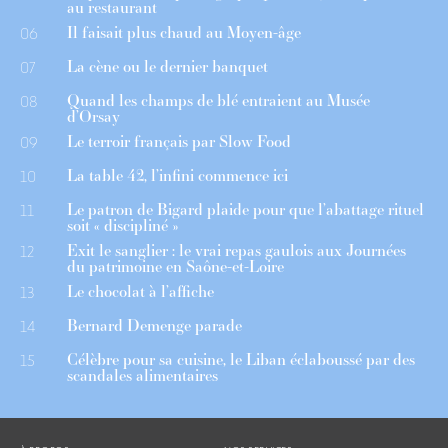
au restaurant
Il faisait plus chaud au Moyen-âge
06
La cène ou le dernier banquet
07
Quand les champs de blé entraient au Musée
08
d’Orsay
Le terroir français par Slow Food
09
La table 42, l’infini commence ici
10
Le patron de Bigard plaide pour que l’abattage rituel
11
soit « discipliné »
Exit le sanglier : le vrai repas gaulois aux Journées
12
du patrimoine en Saône-et-Loire
Le chocolat à l’affiche
13
Bernard Demenge parade
14
Célèbre pour sa cuisine, le Liban éclaboussé par des
15
scandales alimentaires