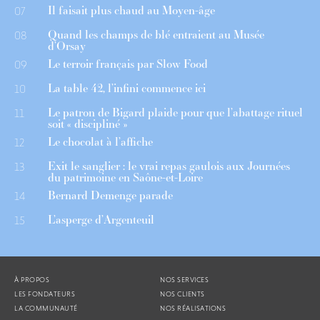
Il faisait plus chaud au Moyen-âge
07
Quand les champs de blé entraient au Musée
08
d’Orsay
Le terroir français par Slow Food
09
La table 42, l’infini commence ici
10
Le patron de Bigard plaide pour que l’abattage rituel
11
soit « discipliné »
Le chocolat à l’affiche
12
Exit le sanglier : le vrai repas gaulois aux Journées
13
du patrimoine en Saône-et-Loire
Bernard Demenge parade
14
L’asperge d’Argenteuil
15
À PROPOS
NOS SERVICES
LES FONDATEURS
NOS CLIENTS
LA COMMUNAUTÉ
NOS RÉALISATIONS