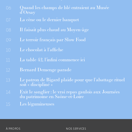
Quand les champs de blé entraient au Musée
06
d’Orsay
La cène ou le dernier banquet
07
Il faisait plus chaud au Moyen-âge
08
Le terroir français par Slow Food
09
Le chocolat à l’affiche
10
La table 42, l’infini commence ici
11
Bernard Demenge parade
12
Le patron de Bigard plaide pour que l’abattage rituel
13
soit « discipliné »
Exit le sanglier : le vrai repas gaulois aux Journées
14
du patrimoine en Saône-et-Loire
Les légumineuses
15
À PROPOS
NOS SERVICES