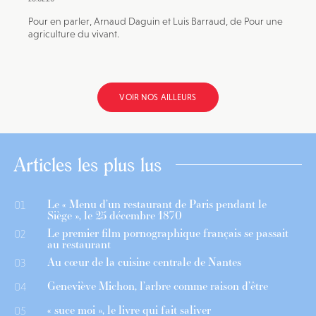
Pour en parler, Arnaud Daguin et Luis Barraud, de Pour une
agriculture du vivant.
VOIR NOS AILLEURS
Articles les plus lus
Le « Menu d’un restaurant de Paris pendant le
01
Siège », le 25 décembre 1870
Le premier film pornographique français se passait
02
au restaurant
Au cœur de la cuisine centrale de Nantes
03
Geneviève Michon, l’arbre comme raison d’être
04
« suce moi », le livre qui fait saliver
05