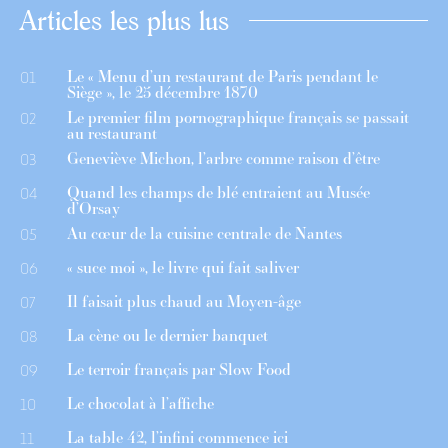
Articles les plus lus
Le « Menu d’un restaurant de Paris pendant le
01
Siège », le 25 décembre 1870
Le premier film pornographique français se passait
02
au restaurant
Geneviève Michon, l’arbre comme raison d’être
03
Quand les champs de blé entraient au Musée
04
d’Orsay
Au cœur de la cuisine centrale de Nantes
05
« suce moi », le livre qui fait saliver
06
Il faisait plus chaud au Moyen-âge
07
La cène ou le dernier banquet
08
Le terroir français par Slow Food
09
Le chocolat à l’affiche
10
La table 42, l’infini commence ici
11