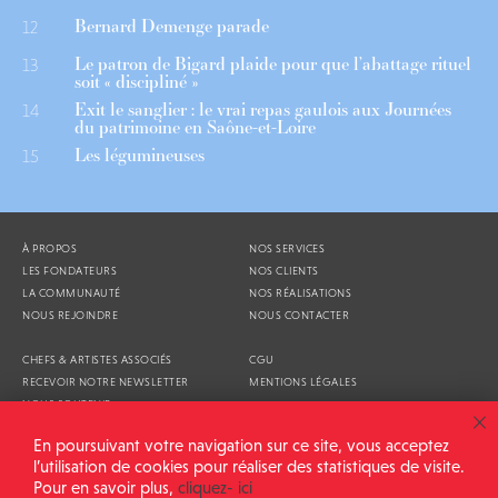
Bernard Demenge parade
12
Le patron de Bigard plaide pour que l’abattage rituel
13
soit « discipliné »
Exit le sanglier : le vrai repas gaulois aux Journées
14
du patrimoine en Saône-et-Loire
Les légumineuses
15
À PROPOS
NOS SERVICES
LES FONDATEURS
NOS CLIENTS
LA COMMUNAUTÉ
NOS RÉALISATIONS
NOUS REJOINDRE
NOUS CONTACTER
CHEFS & ARTISTES ASSOCIÉS
CGU
RECEVOIR NOTRE NEWSLETTER
MENTIONS LÉGALES
NOUS SOUTENIR
AGENDA
En poursuivant votre navigation sur ce site, vous acceptez
l’utilisation de cookies pour réaliser des statistiques de visite.
Pour en savoir plus,
cliquez- ici
ALIMENTATION GÉNÉRALE © 2026