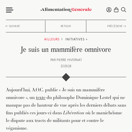
SUIVANT
RETOUR
PRÉCÉDENT
AILLEURS
INITIATIVES +
Je suis un mammifère omnivore
PAR
PIERRE HIVERNAT
22.03.18
Aujourd’hui, A.O.C. publie « Je suis un mammifère
omnivore », un
texte
du philosophe Dominique Lestel qui ne
manque pas de hauteur de vue après les derniers débats sans
fins publiés ces jours-ci dans
Libération
où le manichéisme
le dispute aux tracts de militants pour et contre le
véganisme.