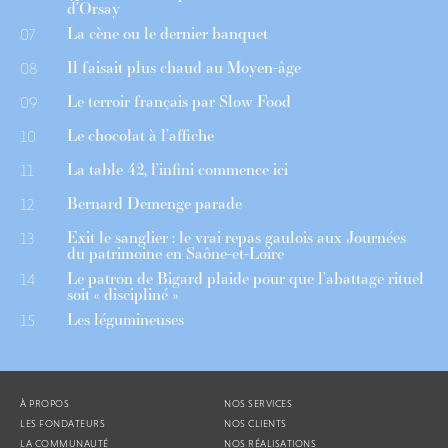
d’Orsay
La cène ou le dernier banquet
07
Il faisait plus chaud au Moyen-âge
08
Le terroir français par Slow Food
09
Le chocolat à l’affiche
10
La table 42, l’infini commence ici
11
Bernard Demenge parade
12
Exit le sanglier : le vrai repas gaulois aux Journées
13
du patrimoine en Saône-et-Loire
Le patron de Bigard plaide pour que l’abattage rituel
14
soit « discipliné »
Les légumineuses
15
À PROPOS
NOS SERVICES
LES FONDATEURS
NOS CLIENTS
LA COMMUNAUTÉ
NOS RÉALISATIONS