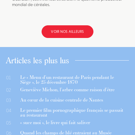
mondial de céréales.
VOIR NOS AILLEURS
Articles les plus lus
Le « Menu d’un restaurant de Paris pendant le
01
Siège », le 25 décembre 1870
Geneviève Michon, l’arbre comme raison d’être
02
Au cœur de la cuisine centrale de Nantes
03
Le premier film pornographique français se passait
04
au restaurant
« suce moi », le livre qui fait saliver
05
Quand les champs de blé entraient au Musée
06