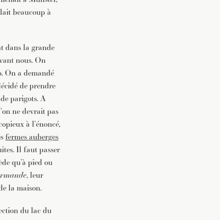
blait beaucoup à
vec une
nt dans la grande
evant nous. On
sto. On a demandé
décidé de prendre
 de parigots. A
u’on ne devrait pas
opieux à l’énoncé,
es
fermes auberges
ites. Il faut passer
cède qu’à pied ou
urmande
, leur
de la maison.
ection du lac du