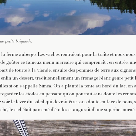
une petite baignade.
s la ferme auberge. Les vaches rentraient pour la traite et nous nou
in de goûter ce fameux menu marcaire qui comprenait : en entrée, un
part de tourte à la viande, ensuite des pommes de terre aux oigno
 enfin un dessert, traditionnellement un fromage blanc genre petit l
lles si on s’appelle Siméa. On a planté la tente au bord du lac, on 
 regarder les étoiles en pensant qu’on pourrait sans doute les renom
 voir le lever du soleil qui devrait être sans doute en face de nous, s
ché, le ciel était parsemé d’étoiles et augurait d’une superbe journé