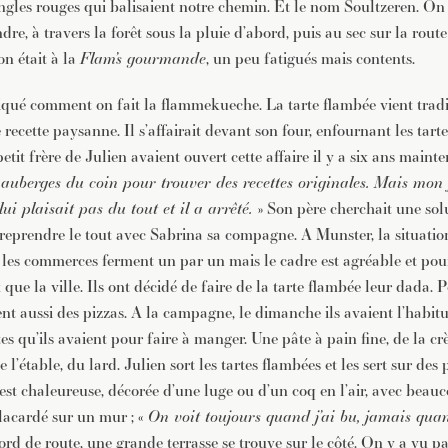
angles rouges qui balisaient notre chemin. Et le nom Soultzeren. O
re, à travers la forêt sous la pluie d’abord, puis au sec sur la rout
on était à la
Flam’s gourmande
, un peu fatigués mais contents.
iqué comment on fait la flammekueche. La tarte flambée vient trad
 recette paysanne. Il s’affairait devant son four, enfournant les tar
etit frère de Julien avaient ouvert cette affaire il y a six ans mainte
 auberges du coin pour trouver des recettes originales. Mais mon f
ui plaisait pas du tout et il a arrêté.
» Son père cherchait une sol
 reprendre le tout avec Sabrina sa compagne. A Munster, la situation
t les commerces ferment un par un mais le cadre est agréable et pou
 que la ville. Ils ont décidé de faire de la tarte flambée leur dada. P
nt aussi des pizzas. A la campagne, le dimanche ils avaient l’habi
tes qu’ils avaient pour faire à manger. Une pâte à pain fine, de la 
 l’étable, du lard. Julien sort les tartes flambées et les sert sur des
 est chaleureuse, décorée d’une luge ou d’un coq en l’air, avec beau
lacardé sur un mur ; «
On voit toujours quand j’ai bu, jamais quand
bord de route, une grande terrasse se trouve sur le côté. On y a vu 