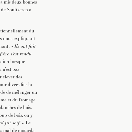
n a mis deux bonnes
e de Soultzeren à
itionnellement du
tes nous expliquant
nant : «
Ils ont fait
rère s’est rendu
ution lorsque
 n’est pas
r élever des
our diversifier la
tude de mélanger un
crème et du fromage
 planches de bois.
coup de bois, on y
 j’ai soif.
». Le
pas mal de motards