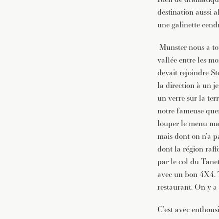
destination aussi 
une galinette cend
Munster nous a tou
vallée entre les m
devait rejoindre S
la direction à un 
un verre sur la terr
notre fameuse quest
louper le menu mar
mais dont on n’a pa
dont la région raffo
par le col du Tanet
avec un bon 4X4. Tr
restaurant. On y a
C’est avec enthous