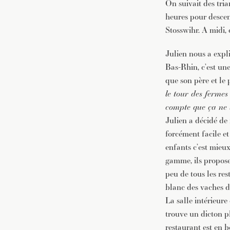
On suivait des tri
heures pour descend
Stosswihr. A midi, 
Julien nous a expl
Bas-Rhin, c’est une
que son père et le p
le tour des fermes
compte que ça ne l
Julien a décidé de
forcément facile e
enfants c’est mieux
gamme, ils propose
peu de tous les res
blanc des vaches de
La salle intérieure
trouve un dicton p
restaurant est en 