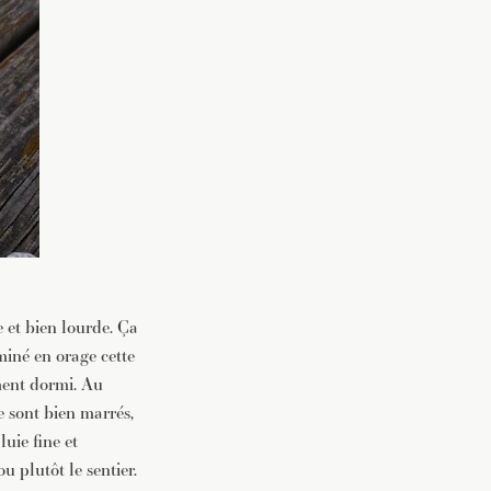
e et bien lourde. Ça
miné en orage cette
iment dormi. Au
se sont bien marrés,
uie fine et
u plutôt le sentier.