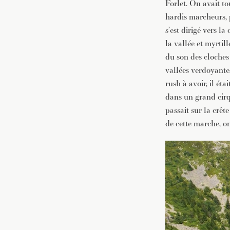
Forlet. On avait to
hardis marcheurs, 
s’est dirigé vers la
la vallée et myrtill
du son des cloches 
vallées verdoyantes.
rush à avoir, il éta
dans un grand cirqu
passait sur la crêt
de cette marche, on