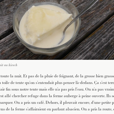
ait au kirsch
toute la nuit. Et pas de la pluie de feignant, de la grosse bien grass
 toile de tente qu’on s’entendait plus penser là-dedans. Ça s’est ter
l’air fin sous notre tente mais elle n’a pas pris l’eau. On n’a pas vra
on est allé chercher refuge dans la ferme auberge à peine ouverte. Ils 
rquer. On a pris un café. Dehors, il pleuvait encore, d’une petite pl
ns de la ferme s’affairaient en parlant alsacien. On a pris la route, o