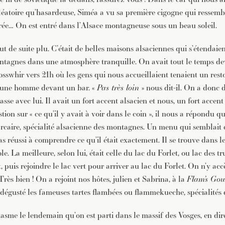
JE M'INSCRIS À LA NEWSLETTER
aléatoire qu’hasardeuse, Siméa a vu sa première cigogne qui ressem
Pour recevoir toutes les deux semaines notre lettre d’info a
rée… On est entré dans l’Alsace montagneuse sous un beau soleil.
sélection d’articles …
t de suite plu. C’était de belles maisons alsaciennes qui s’étendaie
ontagnes dans une atmosphère tranquille. On avait tout le temps d
tosswhir vers 21h où les gens qui nous accueillaient tenaient un re
jeune homme devant un bar. «
Pas très loin
» nous dit-il. On a donc 
asse avec lui. Il avait un fort accent alsacien et nous, un fort accent
ion sur « ce qu’il y avait à voir dans le coin », il nous a répondu q
caire, spécialité alsacienne des montagnes. Un menu qui semblait c
s réussi à comprendre ce qu’il était exactement. Il se trouve dans l
le. La meilleure, selon lui, était celle du lac du Forlet, ou lac des tru
, puis rejoindre le lac vert pour arriver au lac du Forlet. On n’y ac
ès bien ! On a rejoint nos hôtes, julien et Sabrina, à la
Flam’s Go
 dégusté les fameuses tartes flambées ou flammekueche, spécialités 
iasme le lendemain qu’on est parti dans le massif des Vosges, en dir