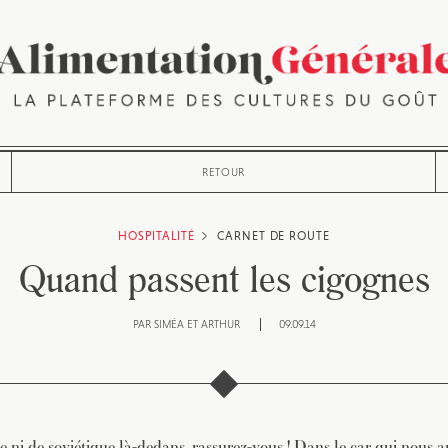
RETOUR
HOSPITALITÉ
CARNET DE ROUTE
Quand passent les cigognes
PAR
SIMÉA ET ARTHUR
09.09.14
 ni de soviétique là-dedans, rassurez-vous ! Dans le car qui nous 