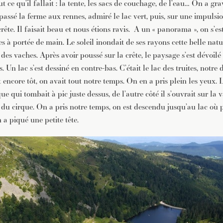
ut ce qu’il fallait : la tente, les sacs de couchage, de l’eau… On a gr
passé la ferme aux rennes, admiré le lac vert, puis, sur une impulsi
 crête. Il faisait beau et nous étions ravis. A un « panorama », on s’es
es à portée de main. Le soleil inondait de ses rayons cette belle natur
des vaches. Après avoir poussé sur la crête, le paysage s’est dévoilé 
 Un lac s’est dessiné en contre-bas. C’était le lac des truites, notre 
it encore tôt, on avait tout notre temps. On en a pris plein les yeux. 
e qui tombait à pic juste dessus, de l’autre côté il s’ouvrait sur la v
e du cirque. On a pris notre temps, on est descendu jusqu’au lac où
 a piqué une petite tête.