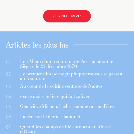
VOIR NOS BRÈVES
Articles les plus lus
Le « Menu d’un restaurant de Paris pendant le
01
Siège », le 25 décembre 1870
Le premier film pornographique français se passait
02
au restaurant
Au cœur de la cuisine centrale de Nantes
03
« suce moi », le livre qui fait saliver
04
Geneviève Michon, l’arbre comme raison d’être
05
La cène ou le dernier banquet
06
Quand les champs de blé entraient au Musée
07
d’Orsay