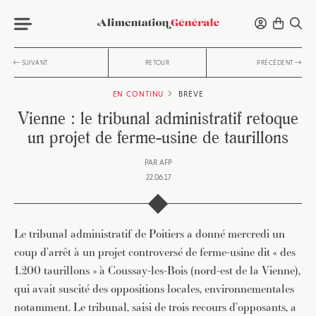
SUIVANT
RETOUR
PRÉCÉDENT
EN CONTINU
BRÈVE
Vienne : le tribunal administratif retoque
un projet de ferme-usine de taurillons
PAR
AFP
22.06.17
Le tribunal administratif de Poitiers a donné mercredi un
coup d’arrêt à un projet controversé de ferme-usine dit « des
1.200 taurillons » à Coussay-les-Bois (nord-est de la Vienne),
qui avait suscité des oppositions locales, environnementales
notamment. Le tribunal, saisi de trois recours d’opposants, a