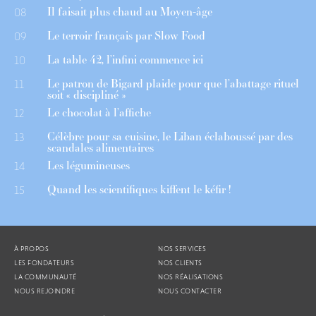
Il faisait plus chaud au Moyen-âge
08
Le terroir français par Slow Food
09
La table 42, l’infini commence ici
10
Le patron de Bigard plaide pour que l’abattage rituel
11
soit « discipliné »
Le chocolat à l’affiche
12
Célèbre pour sa cuisine, le Liban éclaboussé par des
13
scandales alimentaires
Les légumineuses
14
Quand les scientifiques kiffent le kéfir !
15
À PROPOS
NOS SERVICES
LES FONDATEURS
NOS CLIENTS
LA COMMUNAUTÉ
NOS RÉALISATIONS
NOUS REJOINDRE
NOUS CONTACTER