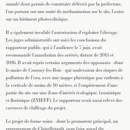
annulé deux permis de construire délivrés par la préfecture,
l’un portant sur une unité de méthanisation sur le site, l’autre
sur un bâtiment photovoltaïque.
Il a également invalidé l’autorisation d’exploiter l’élevage.
Les juges administratifs ont suivi les conclusions du
rapporteur public, qui à l’audience le 7 juin, avait
recommandé l’annulation des arrêtés, datant de 2015 et
2016. Il avait repris certains arguments des opposants –dont
le maire de Coussay-les-Bois– qui soulevaient des risques de
pollution de l’eau, avec une nappe phréatique par endroits à
la verticale de moins de 10 mètres, et l’empiètement d’une
partie du site sur une Zone d’intérêt écologique, faunistique
et floristique (ZNIEFF). Le rapporteur avait aussi relevé des
carences de chiffrage du projet.
Le projet de ferme-usine –dont le promoteur principal, un
entrepreneur de Châtellerault, peut faire appel du