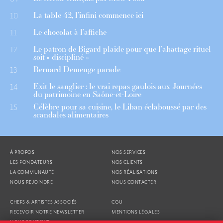
La table 42, l’infini commence ici
10
Le chocolat à l’affiche
11
Le patron de Bigard plaide pour que l’abattage rituel
12
soit « discipliné »
Bernard Demenge parade
13
Exit le sanglier : le vrai repas gaulois aux Journées
14
du patrimoine en Saône-et-Loire
Célèbre pour sa cuisine, le Liban éclaboussé par des
15
scandales alimentaires
À PROPOS
NOS SERVICES
LES FONDATEURS
NOS CLIENTS
LA COMMUNAUTÉ
NOS RÉALISATIONS
NOUS REJOINDRE
NOUS CONTACTER
CHEFS & ARTISTES ASSOCIÉS
CGU
RECEVOIR NOTRE NEWSLETTER
MENTIONS LÉGALES
NOUS SOUTENIR