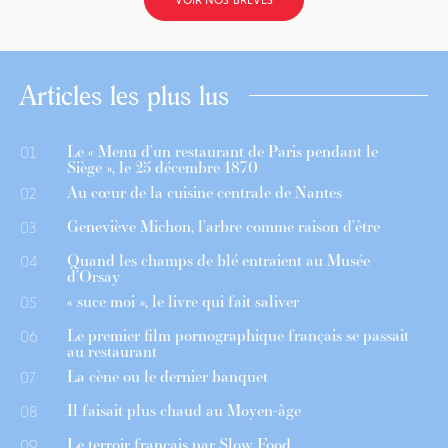
VOIR NOS BRÈVES
Articles les plus lus
Le « Menu d’un restaurant de Paris pendant le
01
Siège », le 25 décembre 1870
Au cœur de la cuisine centrale de Nantes
02
Geneviève Michon, l’arbre comme raison d’être
03
Quand les champs de blé entraient au Musée
04
d’Orsay
« suce moi », le livre qui fait saliver
05
Le premier film pornographique français se passait
06
au restaurant
La cène ou le dernier banquet
07
Il faisait plus chaud au Moyen-âge
08
Le terroir français par Slow Food
09