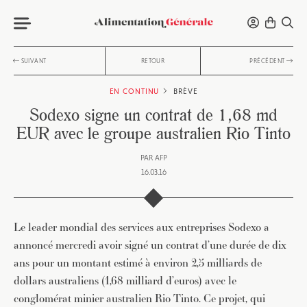
SUIVANT
RETOUR
PRÉCÉDENT
EN CONTINU
BRÈVE
Sodexo signe un contrat de 1,68 md
EUR avec le groupe australien Rio Tinto
PAR
AFP
16.03.16
Le leader mondial des services aux entreprises Sodexo a
annoncé mercredi avoir signé un contrat d’une durée de dix
ans pour un montant estimé à environ 2,5 milliards de
dollars australiens (1,68 milliard d’euros) avec le
conglomérat minier australien Rio Tinto. Ce projet, qui