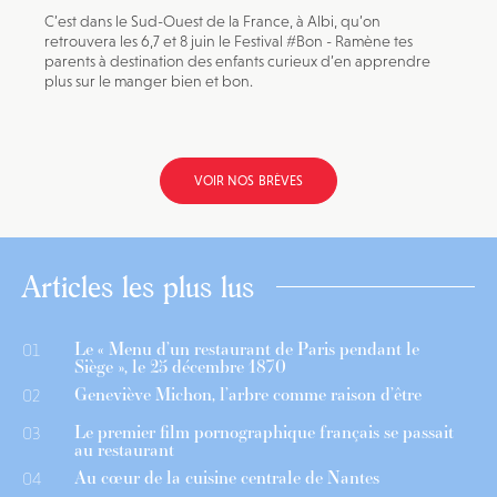
C’est dans le Sud-Ouest de la France, à Albi, qu’on
retrouvera les 6,7 et 8 juin le Festival #Bon - Ramène tes
parents à destination des enfants curieux d’en apprendre
plus sur le manger bien et bon.
VOIR NOS BRÈVES
Articles les plus lus
Le « Menu d’un restaurant de Paris pendant le
01
Siège », le 25 décembre 1870
Geneviève Michon, l’arbre comme raison d’être
02
Le premier film pornographique français se passait
03
au restaurant
Au cœur de la cuisine centrale de Nantes
04