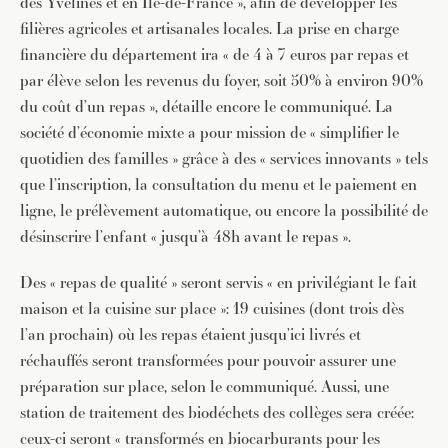
des Yvelines et en Ile-de-France », afin de développer les
filières agricoles et artisanales locales. La prise en charge
financière du département ira « de 4 à 7 euros par repas et
par élève selon les revenus du foyer, soit 50% à environ 90%
du coût d’un repas », détaille encore le communiqué. La
société d’économie mixte a pour mission de « simplifier le
quotidien des familles » grâce à des « services innovants » tels
que l’inscription, la consultation du menu et le paiement en
ligne, le prélèvement automatique, ou encore la possibilité de
désinscrire l’enfant « jusqu’à 48h avant le repas ».
Des « repas de qualité » seront servis « en privilégiant le fait
maison et la cuisine sur place »: 19 cuisines (dont trois dès
l’an prochain) où les repas étaient jusqu’ici livrés et
réchauffés seront transformées pour pouvoir assurer une
préparation sur place, selon le communiqué. Aussi, une
station de traitement des biodéchets des collèges sera créée:
ceux-ci seront « transformés en biocarburants pour les