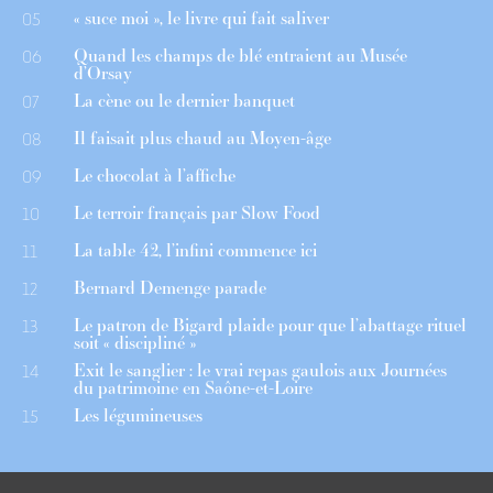
« suce moi », le livre qui fait saliver
05
Quand les champs de blé entraient au Musée
06
d’Orsay
La cène ou le dernier banquet
07
Il faisait plus chaud au Moyen-âge
08
Le chocolat à l’affiche
09
Le terroir français par Slow Food
10
La table 42, l’infini commence ici
11
Bernard Demenge parade
12
Le patron de Bigard plaide pour que l’abattage rituel
13
soit « discipliné »
Exit le sanglier : le vrai repas gaulois aux Journées
14
du patrimoine en Saône-et-Loire
Les légumineuses
15