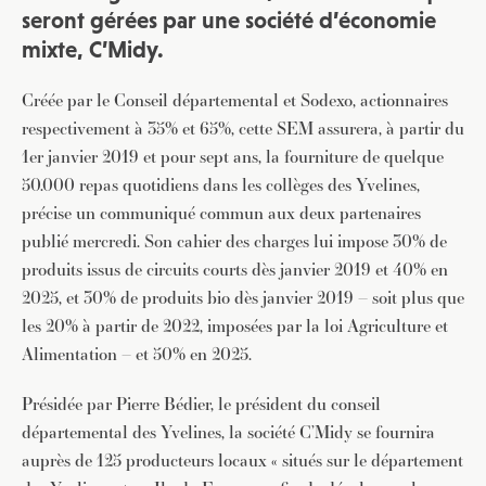
seront gérées par une société d’économie
mixte, C’Midy.
Créée par le Conseil départemental et Sodexo, actionnaires
respectivement à 35% et 65%, cette SEM assurera, à partir du
1er janvier 2019 et pour sept ans, la fourniture de quelque
50.000 repas quotidiens dans les collèges des Yvelines,
précise un communiqué commun aux deux partenaires
publié mercredi. Son cahier des charges lui impose 30% de
produits issus de circuits courts dès janvier 2019 et 40% en
2025, et 30% de produits bio dès janvier 2019 – soit plus que
les 20% à partir de 2022, imposées par la loi Agriculture et
Alimentation – et 50% en 2025.
Présidée par Pierre Bédier, le président du conseil
départemental des Yvelines, la société C’Midy se fournira
auprès de 125 producteurs locaux « situés sur le département