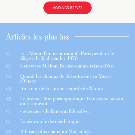
VOIR NOS BRÈVES
Articles les plus lus
Le « Menu d’un restaurant de Paris pendant le
01
Siège », le 25 décembre 1870
Geneviève Michon, l’arbre comme raison d’être
02
Quand les champs de blé entraient au Musée
03
d’Orsay
Au cœur de la cuisine centrale de Nantes
04
Le premier film pornographique français se passait
05
au restaurant
« suce moi », le livre qui fait saliver
06
La cène ou le dernier banquet
07
Il faisait plus chaud au Moyen-âge
08