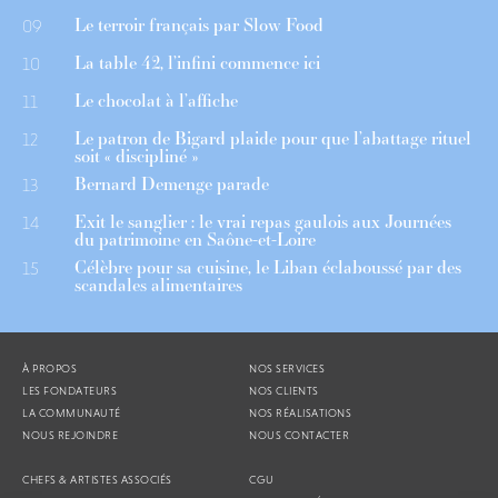
Le terroir français par Slow Food
09
La table 42, l’infini commence ici
10
Le chocolat à l’affiche
11
Le patron de Bigard plaide pour que l’abattage rituel
12
soit « discipliné »
Bernard Demenge parade
13
Exit le sanglier : le vrai repas gaulois aux Journées
14
du patrimoine en Saône-et-Loire
Célèbre pour sa cuisine, le Liban éclaboussé par des
15
scandales alimentaires
À PROPOS
NOS SERVICES
LES FONDATEURS
NOS CLIENTS
LA COMMUNAUTÉ
NOS RÉALISATIONS
NOUS REJOINDRE
NOUS CONTACTER
CHEFS & ARTISTES ASSOCIÉS
CGU