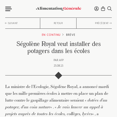
SUIVANT
RETOUR
PRÉCÉDENT
EN CONTINU
BRÈVE
Ségolène Royal veut installer des
potagers dans les écoles
PAR
AFP
25.08.15
La ministre de l’Ecologie, Ségolène Royal, a annoncé mardi
que les mille premières écoles à mettre en place un plan de
lutte contre le gaspillage alimentaire seraient «
dotées d’un
potager, d’un coin nature
« . «
Je vais lancer un appel à
projets auprès de toutes les écoles, collèges, lycées
« , a