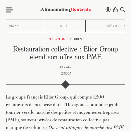
SUIVANT
RETOUR
PRÉCÉDENT
EN CONTINU
BRÈVE
Restauration collective : Elior Group
étend son offre aux PME
PAR
AFP
15.06.17
Le groupe français Elior Group, qui compte 1.200
restaurants d’entreprise dans l’Hexagone, a annoncé jeudi se
tourner vers le marché des petites et moyennes entreprises
(PME), souvent privées de restauration collective par
manque de volume. «
On veut attaquer le marché des PME