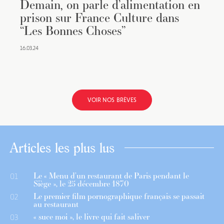
Demain, on parle d’alimentation en
prison sur France Culture dans
“Les Bonnes Choses”
16.03.24
VOIR NOS BRÈVES
Articles les plus lus
Le « Menu d’un restaurant de Paris pendant le
01
Siège », le 25 décembre 1870
Le premier film pornographique français se passait
02
au restaurant
« suce moi », le livre qui fait saliver
03