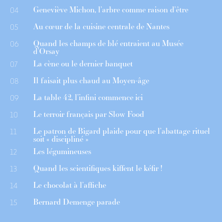
Geneviève Michon, l’arbre comme raison d’être
04
Au cœur de la cuisine centrale de Nantes
05
Quand les champs de blé entraient au Musée
06
d’Orsay
La cène ou le dernier banquet
07
Il faisait plus chaud au Moyen-âge
08
La table 42, l’infini commence ici
09
Le terroir français par Slow Food
10
Le patron de Bigard plaide pour que l’abattage rituel
11
soit « discipliné »
Les légumineuses
12
Quand les scientifiques kiffent le kéfir !
13
Le chocolat à l’affiche
14
Bernard Demenge parade
15