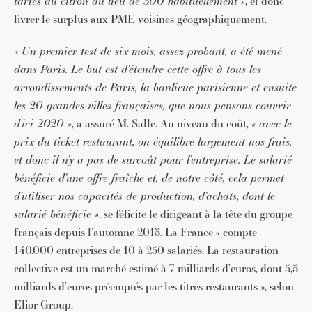
tartes au citron au lieu de 300 habituellement »
, et donc
livrer le surplus aux PME voisines géographiquement.
« Un premier test de six mois, assez probant, a été mené
dans Paris. Le but est d’étendre cette offre à tous les
arrondissements de Paris, la banlieue parisienne et ensuite
les 20 grandes villes françaises, que nous pensons couvrir
d’ici 2020 »
, a assuré M. Salle. Au niveau du coût,
« avec le
prix du ticket restaurant, on équilibre largement nos frais,
et donc il n’y a pas de surcoût pour l’entreprise. Le salarié
bénéficie d’une offre fraîche et, de notre côté, cela permet
d’utiliser nos capacités de production, d’achats, dont le
salarié bénéficie »
, se félicite le dirigeant à la tête du groupe
français depuis l’automne 2015. La France « compte
140.000 entreprises de 10 à 250 salariés. La restauration
collective est un marché estimé à 7 milliards d’euros, dont 5,5
milliards d’euros préemptés par les titres restaurants », selon
Elior Group.