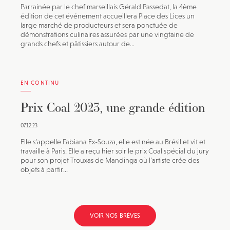
Parrainée par le chef marseillais Gérald Passedat, la 4ème
édition de cet événement accueillera Place des Lices un
large marché de producteurs et sera ponctuée de
démonstrations culinaires assurées par une vingtaine de
grands chefs et pâtissiers autour de...
EN CONTINU
Prix Coal 2023, une grande édition
07.12.23
Elle s’appelle Fabiana Ex-Souza, elle est née au Brésil et vit et
travaille à Paris. Elle a reçu hier soir le prix Coal spécial du jury
pour son projet Trouxas de Mandinga où l’artiste crée des
objets à partir...
VOIR NOS BRÈVES