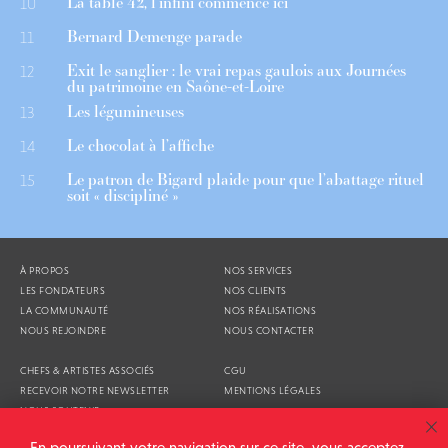
La table 42, l’infini commence ici
10
Bernard Demenge parade
11
Exit le sanglier : le vrai repas gaulois aux Journées
12
du patrimoine en Saône-et-Loire
Les légumineuses
13
Le chocolat à l’affiche
14
Le patron de Bigard plaide pour que l’abattage rituel
15
soit « discipliné »
À PROPOS
NOS SERVICES
LES FONDATEURS
NOS CLIENTS
LA COMMUNAUTÉ
NOS RÉALISATIONS
NOUS REJOINDRE
NOUS CONTACTER
CHEFS & ARTISTES ASSOCIÉS
CGU
RECEVOIR NOTRE NEWSLETTER
MENTIONS LÉGALES
NOUS SOUTENIR
AGENDA
En poursuivant votre navigation sur ce site, vous acceptez