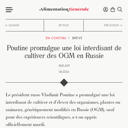
SUIVANT
RETOUR
PRÉCÉDENT
EN CONTINU
BRÈVE
Poutine promulgue une loi interdisant de
cultiver des OGM en Russie
PAR
AFP
06.07.16
Le président russe Vladimir Poutine a promulgué une loi
interdisant de cultiver et d’élever des organismes, plantes ou
animaux, génétiquement modifiés en Russie (OGM), sauf
pour des expériences scientifiques, a-t-on appris
officiellement mardi.