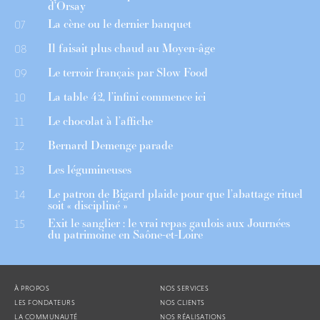
d’Orsay
La cène ou le dernier banquet
07
Il faisait plus chaud au Moyen-âge
08
Le terroir français par Slow Food
09
La table 42, l’infini commence ici
10
Le chocolat à l’affiche
11
Bernard Demenge parade
12
Les légumineuses
13
Le patron de Bigard plaide pour que l’abattage rituel
14
soit « discipliné »
Exit le sanglier : le vrai repas gaulois aux Journées
15
du patrimoine en Saône-et-Loire
À PROPOS
NOS SERVICES
LES FONDATEURS
NOS CLIENTS
LA COMMUNAUTÉ
NOS RÉALISATIONS