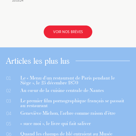
16.03.24
VOIR NOS BRÈVES
Articles les plus lus
Le « Menu d’un restaurant de Paris pendant le
01
Siège », le 25 décembre 1870
Au cœur de la cuisine centrale de Nantes
02
Le premier film pornographique français se passait
03
au restaurant
Geneviève Michon, l’arbre comme raison d’être
04
« suce moi », le livre qui fait saliver
05
Quand les champs de blé entraient au Musée
06