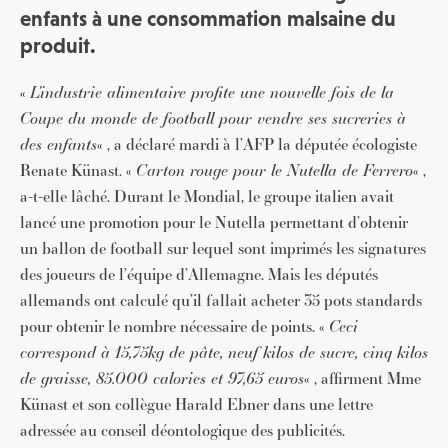
enfants à une consommation malsaine du
produit.
«
L’industrie alimentaire profite une nouvelle fois de la
Coupe du monde de football pour vendre ses sucreries à
des enfants
« , a déclaré mardi à l’AFP la députée écologiste
Renate Künast. «
Carton rouge pour le Nutella de Ferrero
« ,
a-t-elle lâché. Durant le Mondial, le groupe italien avait
lancé une promotion pour le Nutella permettant d’obtenir
un ballon de football sur lequel sont imprimés les signatures
des joueurs de l’équipe d’Allemagne. Mais les députés
allemands ont calculé qu’il fallait acheter 35 pots standards
pour obtenir le nombre nécessaire de points. «
Ceci
correspond à 15,75kg de pâte, neuf kilos de sucre, cinq kilos
de graisse, 85.000 calories et 97,65 euros
« , affirment Mme
Künast et son collègue Harald Ebner dans une lettre
adressée au conseil déontologique des publicités.