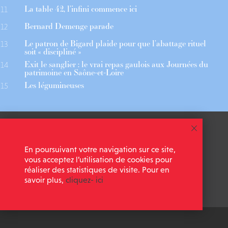
La table 42, l’infini commence ici
11
Bernard Demenge parade
12
Le patron de Bigard plaide pour que l’abattage rituel
13
soit « discipliné »
Exit le sanglier : le vrai repas gaulois aux Journées du
14
patrimoine en Saône-et-Loire
Les légumineuses
15
 ASSOCIÉS
CGU
En poursuivant votre navigation sur ce site,
 NEWSLETTER
MENTIONS LÉGALES
vous acceptez l’utilisation de cookies pour
réaliser des statistiques de visite. Pour en
savoir plus,
cliquez- ici