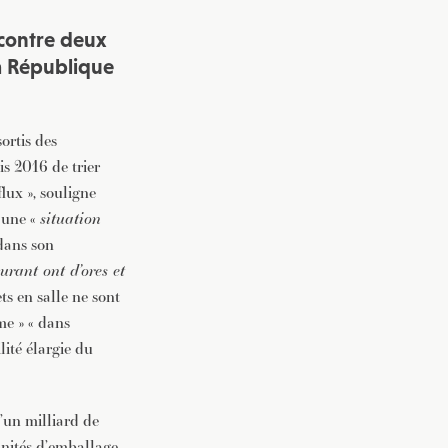
 contre deux
la République
ortis des
is 2016 de trier
lux », souligne
 une «
situation
dans son
aurant ont d’ores et
s en salle ne sont
me » « dans
lité élargie du
d’un milliard de
unités d’emballage,