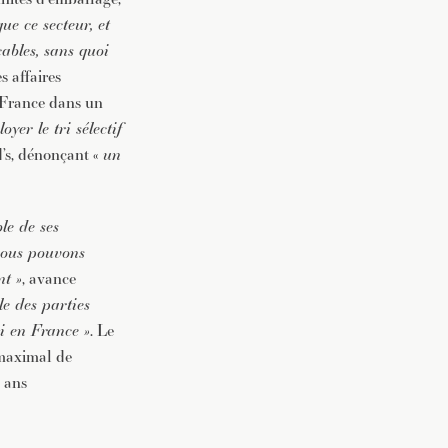
ue ce secteur, et
cables, sans quoi
s affaires
 France dans un
yer le tri sélectif
’s, dénonçant «
un
le de ses
 nous pouvons
nt »
, avance
le des parties
ri en France »
. Le
 maximal de
 ans