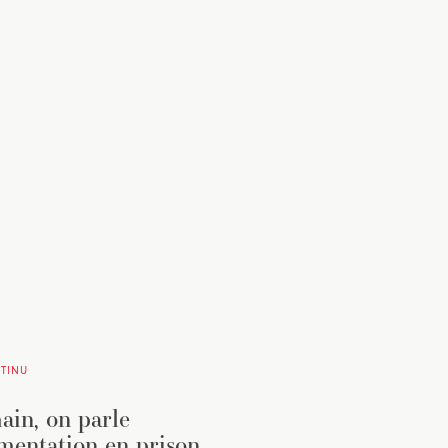
TINU
in, on parle
imentation en prison