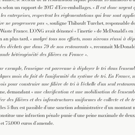
s selon un rapport de 2017 d’Eco-emballages. «
Il est donc urgent q
les entreprises, respectent les réglementations qui leur sont appli
ire ne progressera pas »
, souligne Thibault Turchet, responsable de
 Waste France. L’ONG avait dénoncé « l’inertie » de McDonald’s en
n an plus tard, «
malgré tous nos efforts, nous n’avons réussi à déplo
 des déchets que dans 79 de nos restaurants »
, reconnaît McDonald
rande hétérogénéité des filières en France »
.
r exemple, l’enseigne est parvenue à déployer le tri dans l’ensemb
lques mois du fait de l’uniformité du système de tri. En France,
is pour construire une filière de tri à l’échelle d’un seul restaura
aine, demandant «
une clarification et une mobilisation de l’ensemb
er des filières et des infrastructures uniformes de collecte et de t
 des 5 flux est passible d’une sanction administrative d’un montant
onstitue une infraction pénale punie d’une peine maximale de deux
et 75.000 euros d’amende.