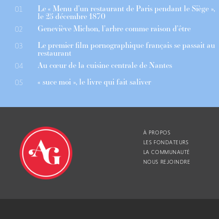
Le « Menu d’un restaurant de Paris pendant le Siège »,
01
le 25 décembre 1870
Geneviève Michon, l’arbre comme raison d’être
02
Le premier film pornographique français se passait au
03
restaurant
Au cœur de la cuisine centrale de Nantes
04
« suce moi », le livre qui fait saliver
05
À PROPOS
LES FONDATEURS
LA COMMUNAUTÉ
NOUS REJOINDRE