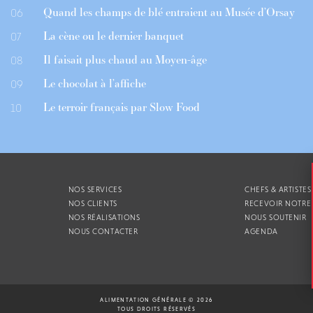
Quand les champs de blé entraient au Musée d’Orsay
06
La cène ou le dernier banquet
07
Il faisait plus chaud au Moyen-âge
08
Le chocolat à l’affiche
09
Le terroir français par Slow Food
10
NOS SERVICES
CHEFS & ARTISTES
NOS CLIENTS
RECEVOIR NOTRE
NOS RÉALISATIONS
NOUS SOUTENIR
NOUS CONTACTER
AGENDA
ALIMENTATION GÉNÉRALE © 2026
TOUS DROITS RÉSERVÉS