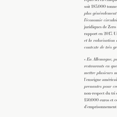
soit 183.000 tonne
plus généralement 
l’économie circula
juridiques de Zero
rapport en 2017. U
et la valorisation
contexte de très g
«
En Allemagne, pa
restaurants en que
mettre plusieurs mo
l’enseigne améric
prenantes pour cré
non-respect du tri
150.000 euros et c
d’emprisonnement 