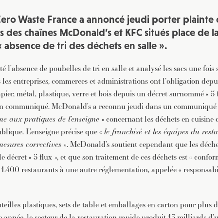
 Zero Waste France a annoncé jeudi porter plainte
s des chaînes McDonald’s et KFC situés place de 
« absence de tri des déchets en salle ».
’absence de poubelles de tri en salle et analysé les sacs une fois s
 les entreprises, commerces et administrations ont l’obligation depu
pier, métal, plastique, verre et bois depuis un décret surnommé « 5 f
un communiqué. McDonald’s a reconnu jeudi dans un communiqué
me aux pratiques de l’enseigne
» concernant les déchets en cuisine 
blique. L’enseigne précise que «
le franchisé et les équipes du rest
esures correctives »
. McDonald’s soutient cependant que les déchet
e décret « 5 flux », et que son traitement de ces déchets est « confor
 1.400 restaurants à une autre réglementation, appelée « responsabi
teilles plastiques, sets de table et emballages en carton pour plus 
 année, le secteur de la restauration rapide produit 13 milliards d’