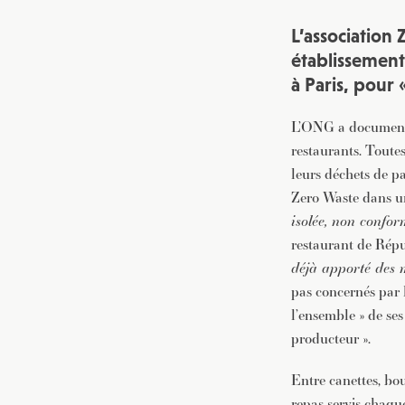
L’association
établissement
à Paris, pour 
L’ONG a documenté l
restaurants. Toutes
leurs déchets de pa
Zero Waste dans 
isolée, non confor
restaurant de Répu
déjà apporté des m
pas concernés par l
l’ensemble » de ses
producteur ».
Entre canettes, bou
repas servis chaque