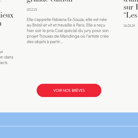
sur 
07.12.23
lieux
“Les
Elle s’appelle Fabiana Ex-Souza, elle est née
n
au Brésil et vit et travaille à Paris. Elle a reçu
16.03.24
hier soir le prix Coal spécial du jury pour son
projet Trouxas de Mandinga où l’artiste crée
des objets à partir...
ui
on dans
Facts
VOIR NOS BRÈVES