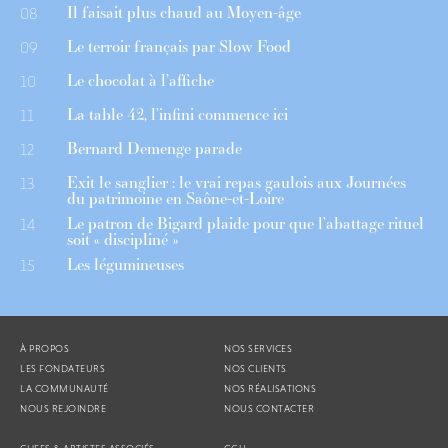
Il faisait plus chaud au Moyen-âge
08
Le terroir français par Slow Food
09
Le chocolat à l’affiche
10
La table 42, l’infini commence ici
11
Bernard Demenge parade
12
Exit le sanglier : le vrai repas gaulois aux Journées
13
du patrimoine en Saône-et-Loire
Le patron de Bigard plaide pour que l’abattage rituel
14
soit « discipliné »
Les légumineuses
15
À PROPOS
NOS SERVICES
LES FONDATEURS
NOS CLIENTS
LA COMMUNAUTÉ
NOS RÉALISATIONS
NOUS REJOINDRE
NOUS CONTACTER