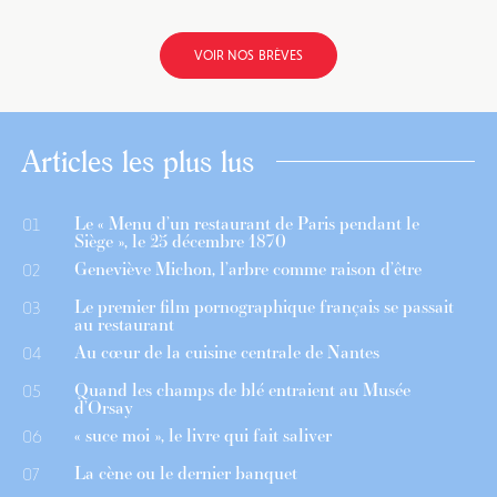
VOIR NOS BRÈVES
Articles les plus lus
Le « Menu d’un restaurant de Paris pendant le
01
Siège », le 25 décembre 1870
Geneviève Michon, l’arbre comme raison d’être
02
Le premier film pornographique français se passait
03
au restaurant
Au cœur de la cuisine centrale de Nantes
04
Quand les champs de blé entraient au Musée
05
d’Orsay
« suce moi », le livre qui fait saliver
06
La cène ou le dernier banquet
07