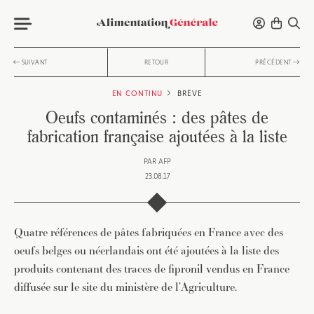
SUIVANT
RETOUR
PRÉCÉDENT
EN CONTINU
BRÈVE
Oeufs contaminés : des pâtes de
fabrication française ajoutées à la liste
PAR
AFP
23.08.17
Quatre références de pâtes fabriquées en France avec des
oeufs belges ou néerlandais ont été ajoutées à la liste des
produits contenant des traces de fipronil vendus en France
diffusée sur le site du ministère de l’Agriculture.